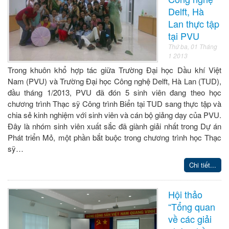
Delft, Hà
Lan thực tập
tại PVU
Thứ ba, 01 Tháng
1 2013
Trong khuôn khổ hợp tác giữa Trường Đại học Dầu khí Việt
Nam (PVU) và Trường Đại học Công nghệ Delft, Hà Lan (TUD),
đầu tháng 1/2013, PVU đã đón 5 sinh viên đang theo học
chương trình Thạc sỹ Công trình Biển tại TUD sang thực tập và
chia sẻ kinh nghiệm với sinh viên và cán bộ giảng dạy của PVU.
Đây là nhóm sinh viên xuất sắc đã giành giải nhất trong Dự án
Phát triển Mỏ, một phần bắt buộc trong chương trình học Thạc
sỹ…
Chi tiết...
Hội thảo
“Tổng quan
về các giải