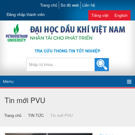
Trang chủ
Sơ đồ web
Liên hệ
Đăng nhập thành viên
Tiếng việt
English
TRA CỨU THÔNG TIN TỐT NGHIỆP
Menu
Tin mới PVU
Trang chủ
/
TIN TỨC
/
Tin mới PVU