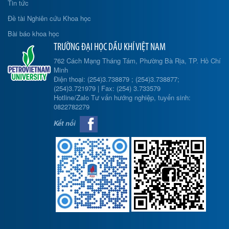
Tin tức
Đề tài Nghiên cứu Khoa học
Bài báo khoa học
TRƯỜNG ĐẠI HỌC DẦU KHÍ VIỆT NAM
762 Cách Mạng Tháng Tám, Phường Bà Rịa, TP. Hồ Chí
Minh
Điện thoại: (254)3.738879 ; (254)3.738877;
(254)3.721979 | Fax: (254) 3.733579
Hotline/Zalo Tư vấn hướng nghiệp, tuyển sinh:
0822782279
Kết nối