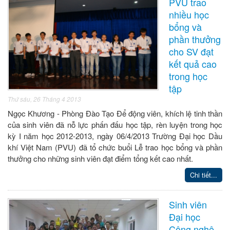
PVU trao
nhiều học
bổng và
phần thưởng
cho SV đạt
kết quả cao
trong học
tập
Thứ sáu, 26 Tháng 4 2013
Ngọc Khương - Phòng Đào Tạo Để động viên, khích lệ tinh thần
của sinh viên đã nỗ lực phấn đấu học tập, rèn luyện trong học
kỳ I năm học 2012-2013, ngày 06/4/2013 Trường Đại học Dầu
khí Việt Nam (PVU) đã tổ chức buổi Lễ trao học bổng và phần
thưởng cho những sinh viên đạt điểm tổng kết cao nhất.
Chi tiết...
Sinh viên
Đại học
Công nghệ