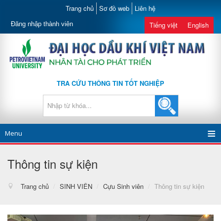
Trang chủ
Sơ đồ web
Liên hệ
Đăng nhập thành viên
Tiếng việt
English
TRA CỨU THÔNG TIN TỐT NGHIỆP
Menu
Thông tin sự kiện
Trang chủ
/
SINH VIÊN
/
Cựu Sinh viên
/
Thông tin sự kiện