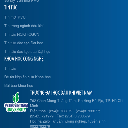
Sổ tay Văn hóa PVU
TIN TỨC
Tin mới PVU
Tin trong ngành dầu khí
Tin tức NCKH-CGCN
Tin tức đào tạo Đại học
Tin tức đào tạo sau Đại học
KHOA HỌC CÔNG NGHỆ
Tin tức
Đề tài Nghiên cứu Khoa học
Bài báo khoa học
TRƯỜNG ĐẠI HỌC DẦU KHÍ VIỆT NAM
762 Cách Mạng Tháng Tám, Phường Bà Rịa, TP. Hồ Chí
Minh
Điện thoại: (254)3.738879 ; (254)3.738877;
(254)3.721979 | Fax: (254) 3.733579
Hotline/Zalo Tư vấn hướng nghiệp, tuyển sinh:
0822782279