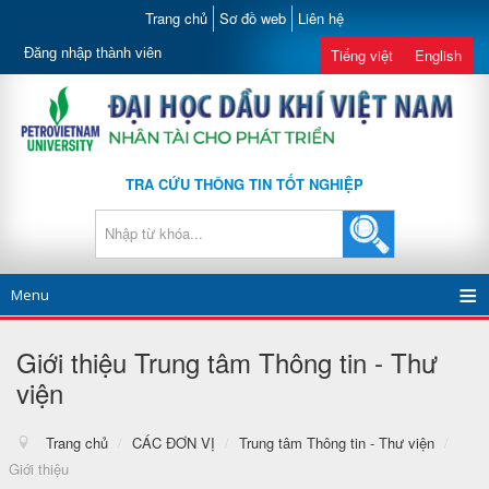
Trang chủ
Sơ đồ web
Liên hệ
Đăng nhập thành viên
Tiếng việt
English
TRA CỨU THÔNG TIN TỐT NGHIỆP
Menu
Giới thiệu Trung tâm Thông tin - Thư
viện
Trang chủ
/
CÁC ĐƠN VỊ
/
Trung tâm Thông tin - Thư viện
/
Giới thiệu