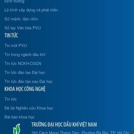
Định hướng
Lộ trình xây dựng và phát triển
Sứ mệnh, tầm nhìn
Sổ tay Văn hóa PVU
TIN TỨC
Tin mới PVU
Tin trong ngành dầu khí
Tin tức NCKH-CGCN
Tin tức đào tạo Đại học
Tin tức đào tạo sau Đại học
KHOA HỌC CÔNG NGHỆ
Tin tức
Đề tài Nghiên cứu Khoa học
Bài báo khoa học
TRƯỜNG ĐẠI HỌC DẦU KHÍ VIỆT NAM
762 Cách Mạng Tháng Tám, Phường Bà Rịa, TP. Hồ Chí