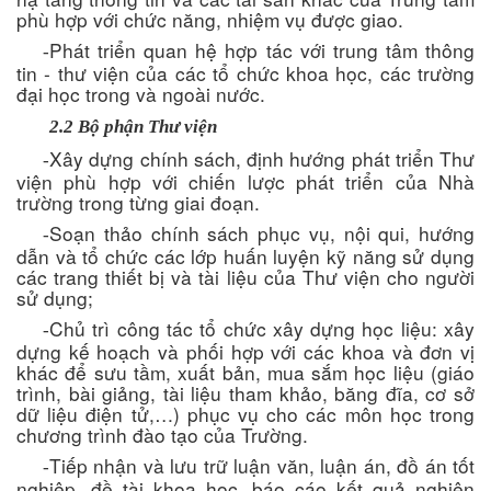
phù hợp với chức năng, nhiệm vụ được giao.
Phát triển quan hệ hợp tác với trung tâm thông
-
tin - thư viện của các tổ chức khoa học, các trường
đại học trong và ngoài nước.
2.2 Bộ phận Thư viện
Xây dựng chính sách, định hướng phát triển Thư
-
viện phù hợp với chiến lược phát triển của Nhà
trường trong từng giai đoạn.
Soạn thảo chính sách phục vụ, nội qui, hướng
-
dẫn và tổ chức các lớp huấn luyện kỹ năng sử dụng
các trang thiết bị và tài liệu của Thư viện cho người
sử dụng;
Chủ trì công tác tổ chức xây dựng học liệu: xây
-
dựng kế hoạch và phối hợp với các khoa và đơn vị
khác để sưu tầm, xuất bản, mua sắm học liệu (giáo
trình, bài giảng, tài liệu tham khảo, băng đĩa, cơ sở
dữ liệu điện tử,…) phục vụ cho các môn học trong
chương trình đào tạo của Trường.
Tiếp nhận và lưu trữ luận văn, luận án, đồ án tốt
-
nghiệp, đề tài khoa học, báo cáo kết quả nghiên