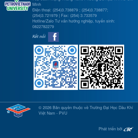
Minh
Điện thoại: (254)3.738879 ; (254)3.738877;
(254)3.721979 | Fax: (254) 3.733579
Hotline/Zalo Tư vấn hướng nghiệp, tuyển sinh:
0822782279
Kết nối
© 2026 Bản quyền thuộc về Trường Đại Học Dầu Khí
Việt Nam - PVU
Phát triển bởi