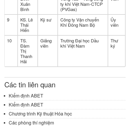
Xuân
ty khí Việt Nam-CTCP
Bình
(PVGas)
9
KS. Lê
Kỹ sư
Công ty Vận chuyển
Ủy
Thái
Khí Đông Nam Bộ
viên
Hiển
10
TS.
Giảng
Trường Đại học Dầu
Thư
Đàm
viên
khí Việt Nam
ký
Thị
Thanh
Hải
Các tin liên quan
Kiểm định ABET
Kiểm định ABET
Chương trình Kỹ thuật Hóa học
Các phòng thí nghiệm