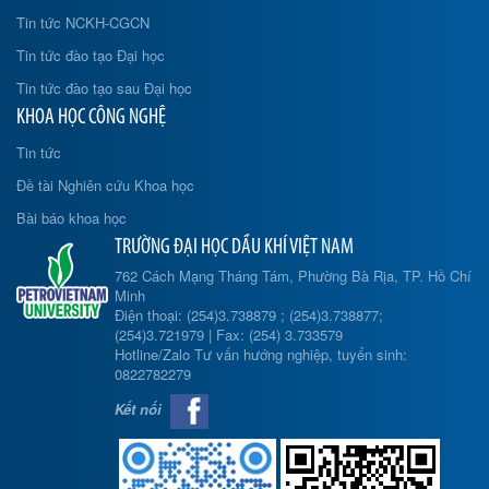
Tin tức NCKH-CGCN
Tin tức đào tạo Đại học
Tin tức đào tạo sau Đại học
KHOA HỌC CÔNG NGHỆ
Tin tức
Đề tài Nghiên cứu Khoa học
Bài báo khoa học
TRƯỜNG ĐẠI HỌC DẦU KHÍ VIỆT NAM
762 Cách Mạng Tháng Tám, Phường Bà Rịa, TP. Hồ Chí
Minh
Điện thoại: (254)3.738879 ; (254)3.738877;
(254)3.721979 | Fax: (254) 3.733579
Hotline/Zalo Tư vấn hướng nghiệp, tuyển sinh:
0822782279
Kết nối