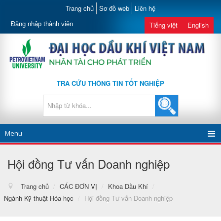
Trang chủ
Sơ đồ web
Liên hệ
Đăng nhập thành viên
Tiếng việt
English
TRA CỨU THÔNG TIN TỐT NGHIỆP
Menu
Hội đồng Tư vấn Doanh nghiệp
Trang chủ
/
CÁC ĐƠN VỊ
/
Khoa Dầu Khí
/
Ngành Kỹ thuật Hóa học
/
Hội đồng Tư vấn Doanh nghiệp