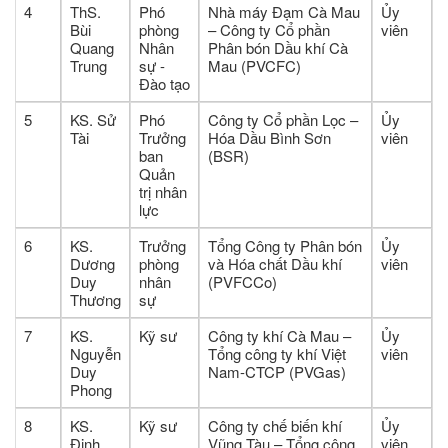
4
ThS.
Phó
Nhà máy Đạm Cà Mau
Ủy
Bùi
phòng
– Công ty Cổ phần
viên
Quang
Nhân
Phân bón Dầu khí Cà
Trung
sự -
Mau (PVCFC)
Đào tạo
5
KS. Sử
Phó
Công ty Cổ phần Lọc –
Ủy
Tài
Trưởng
Hóa Dầu Bình Sơn
viên
ban
(BSR)
Quản
trị nhân
lực
6
KS.
Trưởng
Tổng Công ty Phân bón
Ủy
Dương
phòng
và Hóa chất Dầu khí
viên
Duy
nhân
(PVFCCo)
Thương
sự
7
KS.
Kỹ sư
Công ty khí Cà Mau –
Ủy
Nguyễn
Tổng công ty khí Việt
viên
Duy
Nam-CTCP (PVGas)
Phong
8
KS.
Kỹ sư
Công ty chế biến khí
Ủy
Đinh
Vũng Tàu – Tổng công
viên