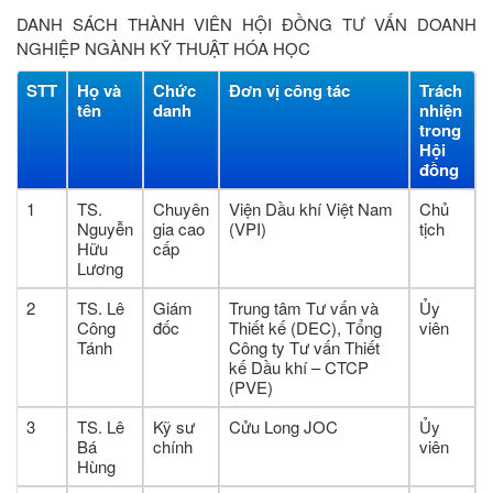
DANH SÁCH THÀNH VIÊN HỘI ĐỒNG TƯ VẤN DOANH
NGHIỆP NGÀNH KỸ THUẬT HÓA HỌC
STT
Họ và
Chức
Đơn vị công tác
Trách
tên
danh
nhiện
trong
Hội
đồng
1
TS.
Chuyên
Viện Dầu khí Việt Nam
Chủ
Nguyễn
gia cao
(VPI)
tịch
Hữu
cấp
Lương
2
TS. Lê
Giám
Trung tâm Tư vấn và
Ủy
Công
đốc
Thiết kế (DEC), Tổng
viên
Tánh
Công ty Tư vấn Thiết
kế Dầu khí – CTCP
(PVE)
3
TS. Lê
Kỹ sư
Cửu Long JOC
Ủy
Bá
chính
viên
Hùng