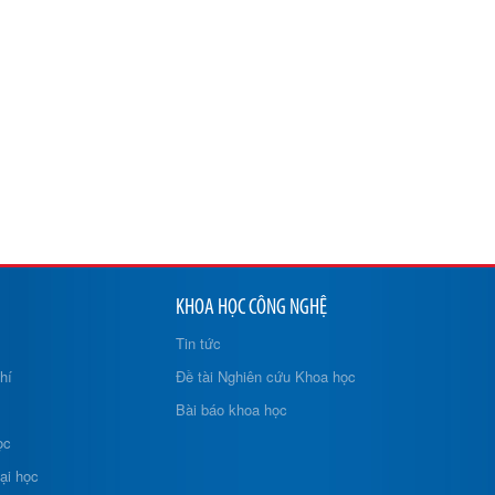
KHOA HỌC CÔNG NGHỆ
Tin tức
hí
Đề tài Nghiên cứu Khoa học
Bài báo khoa học
ọc
ại học