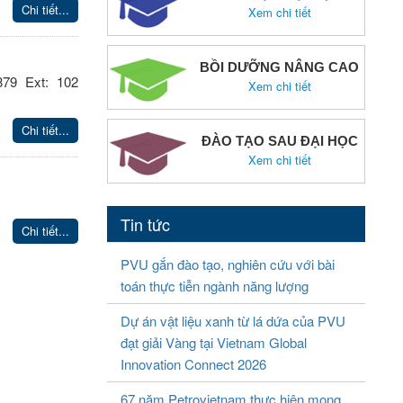
Chi tiết...
Xem chi tiết
BỒI DƯỠNG NÂNG CAO
79 Ext: 102
Xem chi tiết
Chi tiết...
ĐÀO TẠO SAU ĐẠI HỌC
Xem chi tiết
Tin tức
Chi tiết...
PVU gắn đào tạo, nghiên cứu với bài
toán thực tiễn ngành năng lượng
Dự án vật liệu xanh từ lá dứa của PVU
đạt giải Vàng tại Vietnam Global
Innovation Connect 2026
67 năm Petrovietnam thực hiện mong