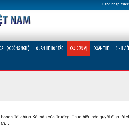
Đăng nhập thành
OA HỌC CÔNG NGHỆ
QUAN HỆ HỢP TÁC
CÁC ĐƠN VỊ
ĐOÀN THỂ
SINH VIÊ
oạch-Tài chính-Kế toán của Trường, Thực hiện các quyết định tài c
toán…