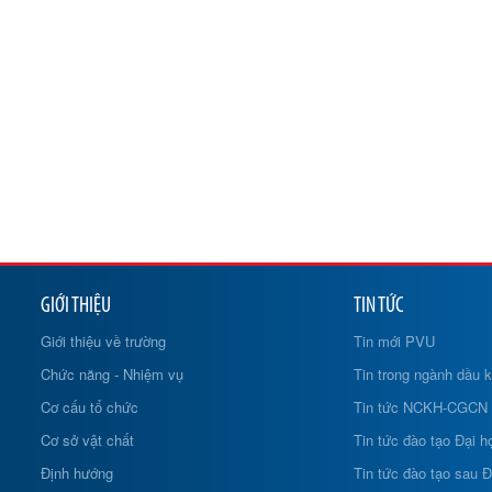
GIỚI THIỆU
TIN TỨC
Giới thiệu về trường
Tin mới PVU
Chức năng - Nhiệm vụ
Tin trong ngành dầu k
Cơ cấu tổ chức
Tin tức NCKH-CGCN
Cơ sở vật chất
Tin tức đào tạo Đại h
Định hướng
Tin tức đào tạo sau Đ