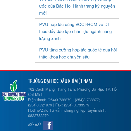
ước của Bác Hồ: Hành trang kỷ nguyên
mới
PVU hợp tác cùng VCCI-HCM và DI
thúc đẩy đào tạo nhân lực ngành năng
lượng xanh
PVU tăng cường hợp tác quốc tế qua hội
thảo khoa học chuyên sâu
TRƯỜNG ĐẠI HỌC DẦU KHÍ VIỆT NAM
762 Cách Mạng Tháng Tám, Phường Bà Rịa, TP. Hồ
Chí Minh
Điện thoại: (254)3.738879 ; (254)3.738877;
(254)3.721979 | Fax: (254) 3.733579
Hotline/Zalo Tư vấn hướng nghiệp, tuyển sinh:
0822782279
Kết nối