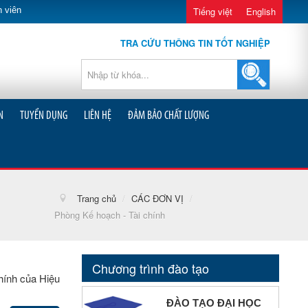
 viên
Tiếng việt
English
TRA CỨU THÔNG TIN TỐT NGHIỆP
N
TUYỂN DỤNG
LIÊN HỆ
ĐẢM BẢO CHẤT LƯỢNG
Trang chủ
/
CÁC ĐƠN VỊ
/
Phòng Kế hoạch - Tài chính
Chương trình đào tạo
hính của Hiệu
ĐÀO TẠO ĐẠI HỌC