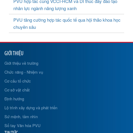
PVU hợp tác cùng VCCI-HCM và DI thúc đẩy đào tạo
nhân lực ngành năng lượng xanh
PVU tăng cường hợp tác quốc tế qua hội thảo khoa học
chuyên sâu
GIỚI THIỆU
Giới thiệu về trường
Chức năng - Nhiệm vụ
Cơ cấu tổ chức
Cơ sở vật chất
Định hướng
Lộ trình xây dựng và phát triển
Sứ mệnh, tầm nhìn
Sổ tay Văn hóa PVU