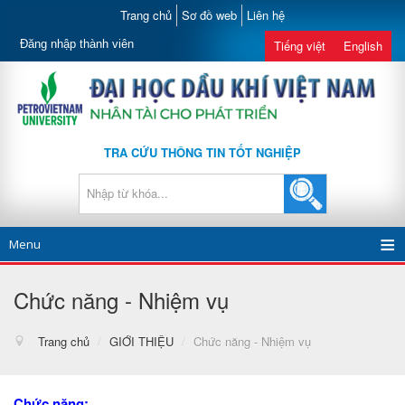
Trang chủ
Sơ đồ web
Liên hệ
Đăng nhập thành viên
Tiếng việt
English
TRA CỨU THÔNG TIN TỐT NGHIỆP
Menu
Chức năng - Nhiệm vụ
Trang chủ
/
GIỚI THIỆU
/
Chức năng - Nhiệm vụ
Chức năng: