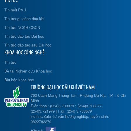
TIN TỨC
Tin mới PVU
Tin trong ngành dầu khí
Tin tức NCKH-CGCN
Tin tức đào tạo Đại học
Tin tức đào tạo sau Đại học
KHOA HỌC CÔNG NGHỆ
Tin tức
Đề tài Nghiên cứu Khoa học
Bài báo khoa học
TRƯỜNG ĐẠI HỌC DẦU KHÍ VIỆT NAM
762 Cách Mạng Tháng Tám, Phường Bà Rịa, TP. Hồ Chí
Minh
Điện thoại: (254)3.738879 ; (254)3.738877;
(254)3.721979 | Fax: (254) 3.733579
Hotline/Zalo Tư vấn hướng nghiệp, tuyển sinh:
0822782279
Kết nối