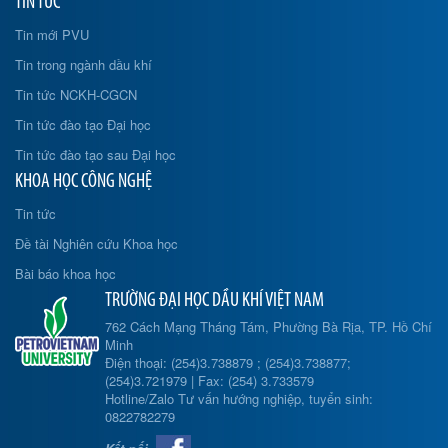
TIN TỨC
Tin mới PVU
Tin trong ngành dầu khí
Tin tức NCKH-CGCN
Tin tức đào tạo Đại học
Tin tức đào tạo sau Đại học
KHOA HỌC CÔNG NGHỆ
Tin tức
Đề tài Nghiên cứu Khoa học
Bài báo khoa học
TRƯỜNG ĐẠI HỌC DẦU KHÍ VIỆT NAM
762 Cách Mạng Tháng Tám, Phường Bà Rịa, TP. Hồ Chí
Minh
Điện thoại: (254)3.738879 ; (254)3.738877;
(254)3.721979 | Fax: (254) 3.733579
Hotline/Zalo Tư vấn hướng nghiệp, tuyển sinh:
0822782279