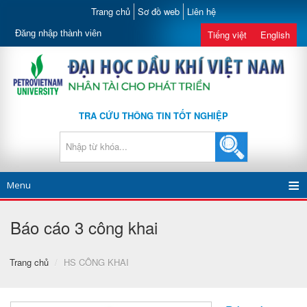
Trang chủ
Sơ đồ web
Liên hệ
Đăng nhập thành viên
Tiếng việt
English
TRA CỨU THÔNG TIN TỐT NGHIỆP
Menu
Báo cáo 3 công khai
Trang chủ
/
HS CÔNG KHAI