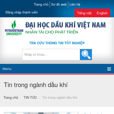
Trang chủ
Sơ đồ web
Liên hệ
Đăng nhập thành viên
Tiếng việt
English
TRA CỨU THÔNG TIN TỐT NGHIỆP
Menu
Tin trong ngành dầu khí
Trang chủ
/
TIN TỨC
/
Tin trong ngành dầu khí