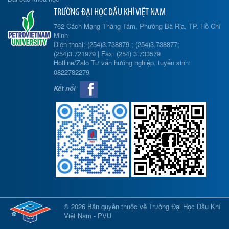
TRƯỜNG ĐẠI HỌC DẦU KHÍ VIỆT NAM
762 Cách Mạng Tháng Tám, Phường Bà Rịa, TP. Hồ Chí
Minh
Điện thoại: (254)3.738879 ; (254)3.738877;
(254)3.721979 | Fax: (254) 3.733579
Hotline/Zalo Tư vấn hướng nghiệp, tuyển sinh:
0822782279
Kết nối
© 2026 Bản quyền thuộc về Trường Đại Học Dầu Khí
Việt Nam - PVU