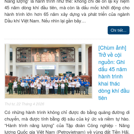
Năng lượng” là hành trình như thế: không chỉ để ôn lại kỷ niệm
45 năm dòng khí đầu tiên, mà còn là dấu mốc khởi động cho
hành trình lớn hơn 65 năm xây dựng và phát triển của ngành
Dầu khí Việt Nam. Nếu nhìn lại gần bảy…
Chi tiết...
[Chùm ảnh]
Trở về cội
nguồn: Ghi
dấu 45 năm
hành trình
khai thác
dòng khí đầu
tiên
Thứ tư, 22 Tháng 4 2026
Có những hành trình không chỉ được đo bằng quãng đường di
chuyển, mà được tính bằng độ sâu của ký ức và niềm tự hào.
“Hành trình năng lượng” của Tập đoàn Công nghiệp - Năng
lượng Quốc gia Việt Nam (Petrovietnam) về vùng đất Tiền Hải,