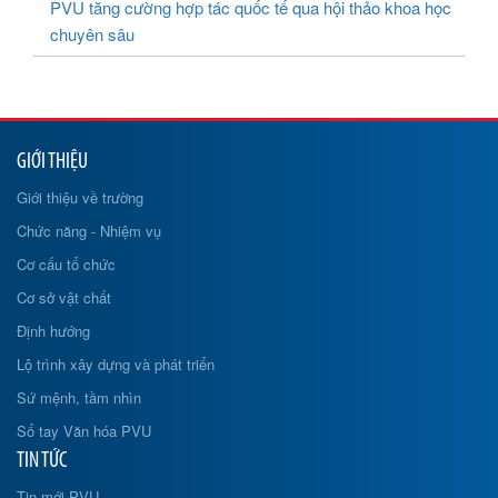
PVU tăng cường hợp tác quốc tế qua hội thảo khoa học
chuyên sâu
GIỚI THIỆU
Giới thiệu về trường
Chức năng - Nhiệm vụ
Cơ cấu tổ chức
Cơ sở vật chất
Định hướng
Lộ trình xây dựng và phát triển
Sứ mệnh, tầm nhìn
Sổ tay Văn hóa PVU
TIN TỨC
Tin mới PVU