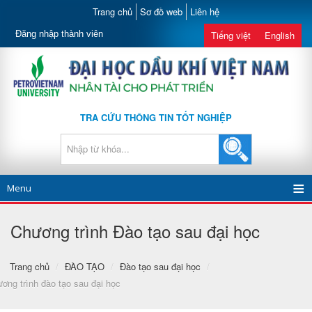
Trang chủ
Sơ đồ web
Liên hệ
Đăng nhập thành viên
Tiếng việt
English
TRA CỨU THÔNG TIN TỐT NGHIỆP
Menu
Chương trình Đào tạo sau đại học
Trang chủ
/
ĐÀO TẠO
/
Đào tạo sau đại học
/
ơng trình đào tạo sau đại học