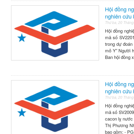
Hội đồng ng
nghiên cứu
Thứ ba, 20 Tháng
Hội đồng nghiệ
mã số SV2201 
trong dự đoán 
mỏ Y” Người h
Ban hội đồng 
Hội đồng ng
nghiên cứu
Thứ ba, 20 Tháng
Hội đồng nghiệ
mã số SV2009 
cacon lỵ nước
Thị Phương Nh
bao gồm: - PG