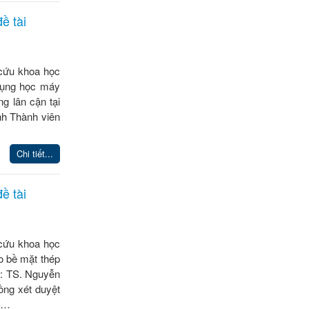
ề tài
 cứu khoa học
dụng học máy
g lân cận tại
nh Thành viên
Chi tiết...
ề tài
 cứu khoa học
o bề mặt thép
: TS. Nguyễn
ồng xét duyệt
ản…