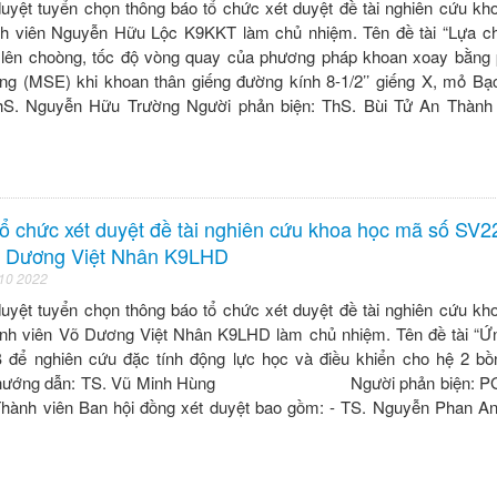
duyệt tuyển chọn thông báo tổ chức xét duyệt đề tài nghiên cứu k
h viên Nguyễn Hữu Lộc K9KKT làm chủ nhiệm. Tên đề tài “Lựa ch
g lên choòng, tốc độ vòng quay của phương pháp khoan xoay bằng
êng (MSE) khi khoan thân giếng đường kính 8-1/2’’ giếng X, mỏ B
hS. Nguyễn Hữu Trường Người phản biện: ThS. Bùi Tử An Thành 
ổ chức xét duyệt đề tài nghiên cứu khoa học mã số SV2
Võ Dương Việt Nhân K9LHD
 10 2022
duyệt tuyển chọn thông báo tổ chức xét duyệt đề tài nghiên cứu k
nh viên Võ Dương Việt Nhân K9LHD làm chủ nhiệm. Tên đề tài “Ứ
ể nghiên cứu đặc tính động lực học và điều khiển cho hệ 2 bồ
ời hướng dẫn: TS. Vũ Minh Hùng Người phản biện: PG
ành viên Ban hội đồng xét duyệt bao gồm: - TS. Nguyễn Phan Anh