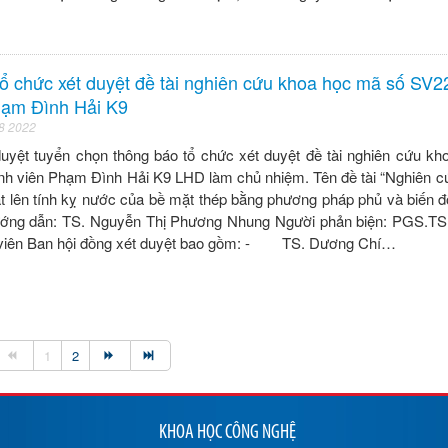
ổ chức xét duyệt đề tài nghiên cứu khoa học mã số SV2
hạm Đình Hải K9
 8 2022
duyệt tuyển chọn thông báo tổ chức xét duyệt đề tài nghiên cứu k
nh viên Phạm Đình Hải K9 LHD làm chủ nhiệm. Tên đề tài “Nghiên 
t lên tính kỵ nước của bề mặt thép bằng phương pháp phủ và biến đ
ướng dẫn: TS. Nguyễn Thị Phương Nhung Người phản biện: PGS.T
viên Ban hội đồng xét duyệt bao gồm: - TS. Dương Chí…
1
2
KHOA HỌC CÔNG NGHỆ