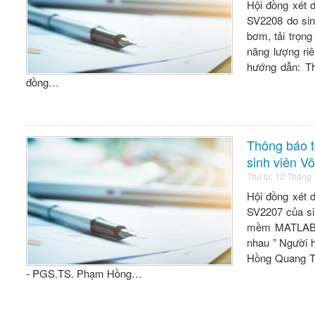
Hội đồng xét 
SV2208 do sin
bơm, tải trọn
năng lượng ri
hướng dẫn: T
đồng…
Thông báo t
sinh viên 
Thứ tư, 12 Tháng
Hội đồng xét 
SV2207 của si
mềm MATLAB đ
nhau ” Ngư
Hồng Quang Th
- PGS.TS. Phạm Hồng…