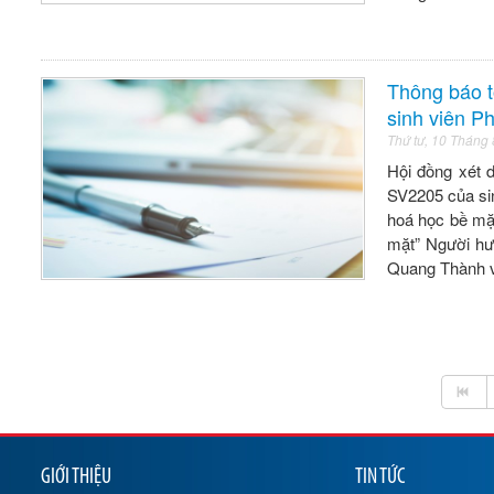
Thông báo t
sinh viên P
Thứ tư, 10 Tháng
Hội đồng xét 
SV2205 của si
hoá học bề mặ
mặt” Người h
Quang Thành 
GIỚI THIỆU
TIN TỨC