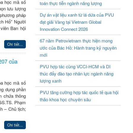
hoa học mã số
toán thực tiễn ngành năng lượng
ọn lưu lượng
Dự án vật liệu xanh từ lá dứa của PVU
 phương pháp
ạch Hổ” Người
đạt giải Vàng tại Vietnam Global
viên Ban hội
Innovation Connect 2026
67 năm Petrovietnam thực hiện mong
Chi tiết...
ước của Bác Hồ: Hành trang kỷ nguyên
mới
207 của
PVU hợp tác cùng VCCI-HCM và DI
thúc đẩy đào tạo nhân lực ngành năng
lượng xanh
hoa học mã số
ng dụng phần
PVU tăng cường hợp tác quốc tế qua hội
n chứa thông
thảo khoa học chuyên sâu
S.TS. Phạm
 – Chủ tịch;
Chi tiết...