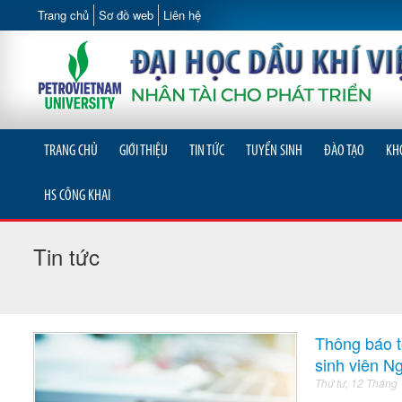
Trang chủ
Sơ đồ web
Liên hệ
TRANG CHỦ
GIỚI THIỆU
TIN TỨC
TUYỂN SINH
ĐÀO TẠO
KH
HS CÔNG KHAI
Tin tức
Thông báo t
sinh viên 
Thứ tư, 12 Tháng