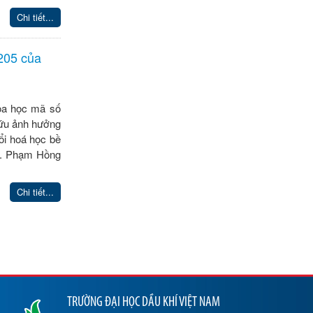
Chi tiết...
205 của
hoa học mã số
cứu ảnh hưởng
ổi hoá học bề
S. Phạm Hồng
Chi tiết...
TRƯỜNG ĐẠI HỌC DẦU KHÍ VIỆT NAM