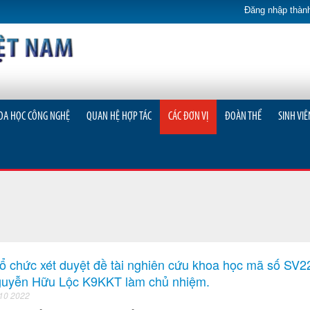
Đăng nhập thành
OA HỌC CÔNG NGHỆ
QUAN HỆ HỢP TÁC
CÁC ĐƠN VỊ
ĐOÀN THỂ
SINH VIÊ
ổ chức xét duyệt đề tài nghiên cứu khoa học mã số SV2
Nguyễn Hữu Lộc K9KKT làm chủ nhiệm.
 10 2022