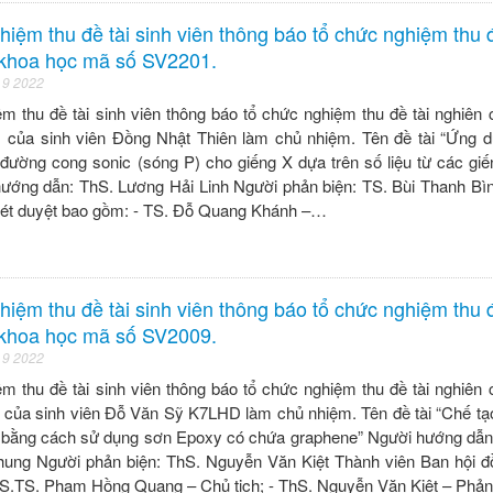
hiệm thu đề tài sinh viên thông báo tổ chức nghiệm thu đ
 khoa học mã số SV2201.
 9 2022
m thu đề tài sinh viên thông báo tổ chức nghiệm thu đề tài nghiên
của sinh viên Đồng Nhật Thiên làm chủ nhiệm. Tên đề tài “Ứng 
đường cong sonic (sóng P) cho giếng X dựa trên số liệu từ các giến
ướng dẫn: ThS. Lương Hải Linh Người phản biện: TS. Bùi Thanh Bì
xét duyệt bao gồm: - TS. Đỗ Quang Khánh –…
hiệm thu đề tài sinh viên thông báo tổ chức nghiệm thu đ
 khoa học mã số SV2009.
 9 2022
m thu đề tài sinh viên thông báo tổ chức nghiệm thu đề tài nghiên
của sinh viên Đỗ Văn Sỹ K7LHD làm chủ nhiệm. Tên đề tài “Chế tạ
 bằng cách sử dụng sơn Epoxy có chứa graphene” Người hướng dẫn
ung Người phản biện: ThS. Nguyễn Văn Kiệt Thành viên Ban hội đ
S.TS. Phạm Hồng Quang – Chủ tịch; - ThS. Nguyễn Văn Kiệt – Ph