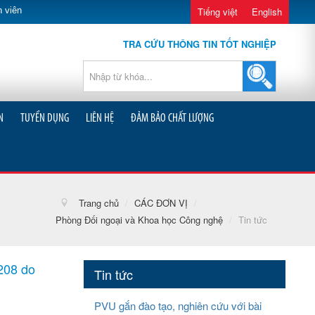
 viên
Tiếng việt
English
TRA CỨU THÔNG TIN TỐT NGHIỆP
N
TUYỂN DỤNG
LIÊN HỆ
ĐẢM BẢO CHẤT LƯỢNG
Trang chủ
/
CÁC ĐƠN VỊ
/
Phòng Đối ngoại và Khoa học Công nghệ
/
Tin tức
208 do
Tin tức
PVU gắn đào tạo, nghiên cứu với bài