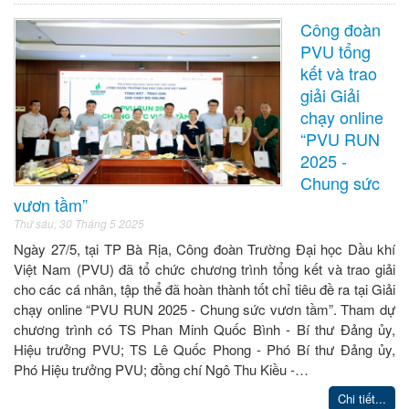
Công đoàn
PVU tổng
kết và trao
giải Giải
chạy online
“PVU RUN
2025 -
Chung sức
vươn tầm”
Thứ sáu, 30 Tháng 5 2025
Ngày 27/5, tại TP Bà Rịa, Công đoàn Trường Đại học Dầu khí
Việt Nam (PVU) đã tổ chức chương trình tổng kết và trao giải
cho các cá nhân, tập thể đã hoàn thành tốt chỉ tiêu đề ra tại Giải
chạy online “PVU RUN 2025 - Chung sức vươn tầm”. Tham dự
chương trình có TS Phan Minh Quốc Bình - Bí thư Đảng ủy,
Hiệu trưởng PVU; TS Lê Quốc Phong - Phó Bí thư Đảng ủy,
Phó Hiệu trưởng PVU; đồng chí Ngô Thu Kiều -…
Chi tiết...