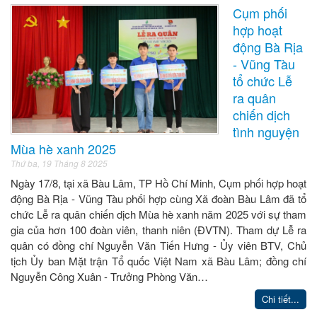
Cụm phối
hợp hoạt
động Bà Rịa
- Vũng Tàu
tổ chức Lễ
ra quân
chiến dịch
tình nguyện
Mùa hè xanh 2025
Thứ ba, 19 Tháng 8 2025
Ngày 17/8, tại xã Bàu Lâm, TP Hồ Chí Minh, Cụm phối hợp hoạt
động Bà Rịa - Vũng Tàu phối hợp cùng Xã đoàn Bàu Lâm đã tổ
chức Lễ ra quân chiến dịch Mùa hè xanh năm 2025 với sự tham
gia của hơn 100 đoàn viên, thanh niên (ĐVTN). Tham dự Lễ ra
quân có đồng chí Nguyễn Văn Tiến Hưng - Ủy viên BTV, Chủ
tịch Ủy ban Mặt trận Tổ quốc Việt Nam xã Bàu Lâm; đồng chí
Nguyễn Công Xuân - Trưởng Phòng Văn…
Chi tiết...