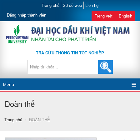
Trang chủ
Sơ đồ web
Liên hệ
Đăng nhập thành viên
Tiếng việt
English
TRA CỨU THÔNG TIN TỐT NGHIỆP
Menu
Đoàn thể
Trang chủ
/
ĐOÀN THỂ