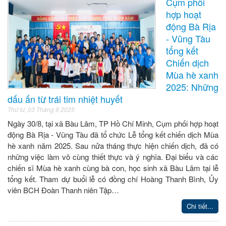
Cụm phối
hợp hoạt
động Bà Rịa
- Vũng Tàu
tổng kết
Chiến dịch
Mùa hè xanh
2025: Những
dấu ấn từ trái tim nhiệt huyết
Thứ tư, 03 Tháng 9 2025
Ngày 30/8, tại xã Bàu Lâm, TP Hồ Chí Minh, Cụm phối hợp hoạt
động Bà Rịa - Vũng Tàu đã tổ chức Lễ tổng kết chiến dịch Mùa
hè xanh năm 2025. Sau nửa tháng thực hiện chiến dịch, đã có
những việc làm vô cùng thiết thực và ý nghĩa. Đại biểu và các
chiến sĩ Mùa hè xanh cùng bà con, học sinh xã Bàu Lâm tại lễ
tổng kết. Tham dự buổi lễ có đồng chí Hoàng Thanh Bình, Ủy
viên BCH Đoàn Thanh niên Tập…
Chi tiết...