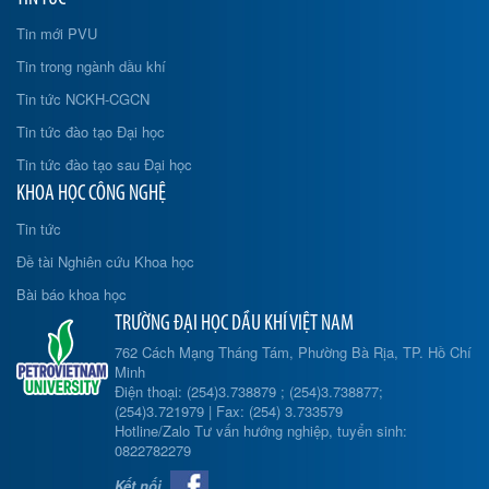
Tin mới PVU
Tin trong ngành dầu khí
Tin tức NCKH-CGCN
Tin tức đào tạo Đại học
Tin tức đào tạo sau Đại học
KHOA HỌC CÔNG NGHỆ
Tin tức
Đề tài Nghiên cứu Khoa học
Bài báo khoa học
TRƯỜNG ĐẠI HỌC DẦU KHÍ VIỆT NAM
762 Cách Mạng Tháng Tám, Phường Bà Rịa, TP. Hồ Chí
Minh
Điện thoại: (254)3.738879 ; (254)3.738877;
(254)3.721979 | Fax: (254) 3.733579
Hotline/Zalo Tư vấn hướng nghiệp, tuyển sinh:
0822782279
Kết nối