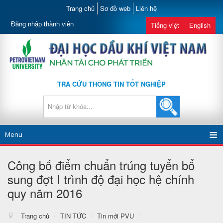
Trang chủ
Sơ đồ web
Liên hệ
Đăng nhập thành viên
Tiếng việt
English
TRA CỨU THÔNG TIN TỐT NGHIỆP
Menu
Công bố điểm chuẩn trúng tuyển bổ
sung đợt I trình độ đại học hệ chính
quy năm 2016
Trang chủ
/
TIN TỨC
/
Tin mới PVU
/