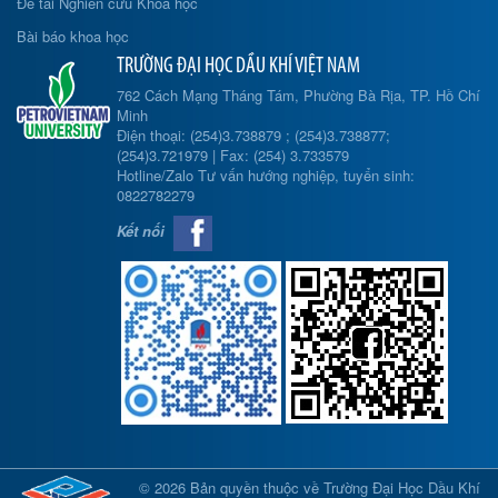
Đề tài Nghiên cứu Khoa học
Bài báo khoa học
TRƯỜNG ĐẠI HỌC DẦU KHÍ VIỆT NAM
762 Cách Mạng Tháng Tám, Phường Bà Rịa, TP. Hồ Chí
Minh
Điện thoại: (254)3.738879 ; (254)3.738877;
(254)3.721979 | Fax: (254) 3.733579
Hotline/Zalo Tư vấn hướng nghiệp, tuyển sinh:
0822782279
Kết nối
© 2026 Bản quyền thuộc về Trường Đại Học Dầu Khí