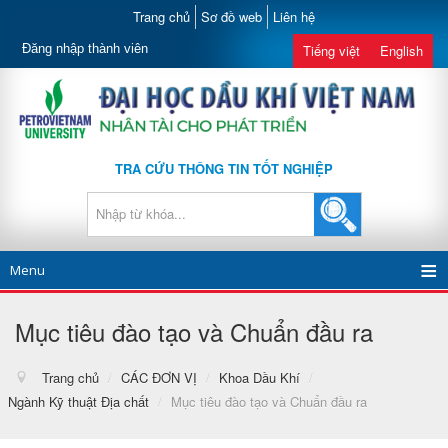
Trang chủ
Sơ đồ web
Liên hệ
Đăng nhập thành viên
Tiếng việt
English
TRA CỨU THÔNG TIN TỐT NGHIỆP
Menu
Mục tiêu đào tạo và Chuẩn đầu ra
Trang chủ
/
CÁC ĐƠN VỊ
/
Khoa Dầu Khí
/
Ngành Kỹ thuật Địa chất
/
Mục tiêu đào tạo và Chuẩn đầu ra