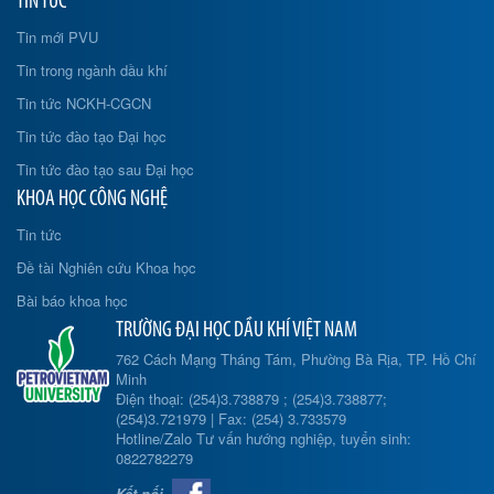
TIN TỨC
Tin mới PVU
Tin trong ngành dầu khí
Tin tức NCKH-CGCN
Tin tức đào tạo Đại học
Tin tức đào tạo sau Đại học
KHOA HỌC CÔNG NGHỆ
Tin tức
Đề tài Nghiên cứu Khoa học
Bài báo khoa học
TRƯỜNG ĐẠI HỌC DẦU KHÍ VIỆT NAM
762 Cách Mạng Tháng Tám, Phường Bà Rịa, TP. Hồ Chí
Minh
Điện thoại: (254)3.738879 ; (254)3.738877;
(254)3.721979 | Fax: (254) 3.733579
Hotline/Zalo Tư vấn hướng nghiệp, tuyển sinh:
0822782279
Kết nối