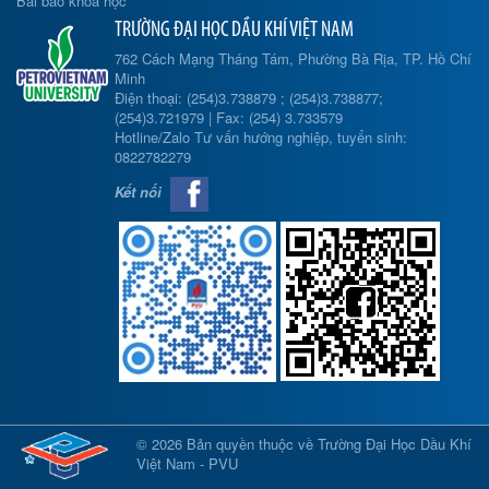
Bài báo khoa học
TRƯỜNG ĐẠI HỌC DẦU KHÍ VIỆT NAM
762 Cách Mạng Tháng Tám, Phường Bà Rịa, TP. Hồ Chí
Minh
Điện thoại: (254)3.738879 ; (254)3.738877;
(254)3.721979 | Fax: (254) 3.733579
Hotline/Zalo Tư vấn hướng nghiệp, tuyển sinh:
0822782279
Kết nối
© 2026 Bản quyền thuộc về Trường Đại Học Dầu Khí
Việt Nam - PVU