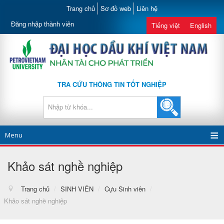
Trang chủ
Sơ đồ web
Liên hệ
Đăng nhập thành viên
Tiếng việt
English
TRA CỨU THÔNG TIN TỐT NGHIỆP
Menu
Khảo sát nghề nghiệp
Trang chủ
/
SINH VIÊN
/
Cựu Sinh viên
/
Khảo sát nghề nghiệp