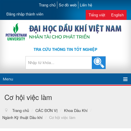
Trang chủ
Sơ đồ web
Liên hệ
Đăng nhập thành viên
Tiếng việt
English
TRA CỨU THÔNG TIN TỐT NGHIỆP
Menu
Cơ hội việc làm
Trang chủ
/
CÁC ĐƠN VỊ
/
Khoa Dầu Khí
/
Ngành Kỹ thuật Dầu khí
/
Cơ hội việc làm