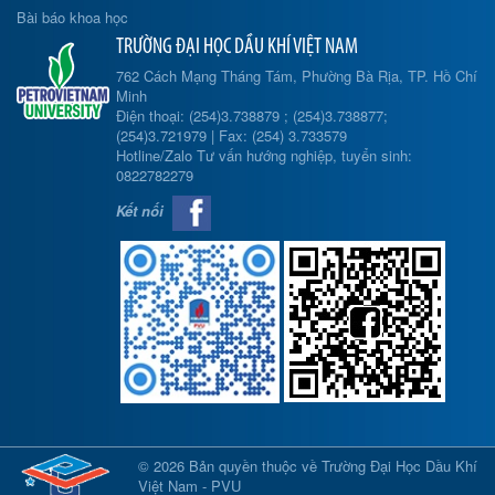
Bài báo khoa học
TRƯỜNG ĐẠI HỌC DẦU KHÍ VIỆT NAM
762 Cách Mạng Tháng Tám, Phường Bà Rịa, TP. Hồ Chí
Minh
Điện thoại: (254)3.738879 ; (254)3.738877;
(254)3.721979 | Fax: (254) 3.733579
Hotline/Zalo Tư vấn hướng nghiệp, tuyển sinh:
0822782279
Kết nối
© 2026 Bản quyền thuộc về Trường Đại Học Dầu Khí
Việt Nam - PVU