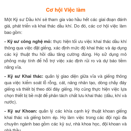
Cơ hội Việc làm
Một Kỹ sư Dầu khí sẽ tham gia vào hầu hết các giai đoạn đánh
giá, phát triển và khai thác dầu khí. Do đó, các cơ hội việc làm
bao gồm:
- Kỹ sư công nghệ mỏ:
thực hiện tối ưu việc khai thác dầu khí
thông qua việc đặt giếng, xác định mức độ khai thác và áp dụng
các kỹ thuật thu hồi dầu tăng cường đúng. Họ sử dụng mô
phỏng máy tính để hỗ trợ việc xác định rủi ro và dự báo tiềm
năng vỉa.
- Kỹ sư Khai thác:
quản lý giao diện giữa vỉa và giếng thông
qua việc kiểm soát lỗ rỗng, cát, nâng nhân tạo, dòng chảy đáy
giếng và thiết bị theo dõi đáy giếng. Họ cũng thực hiện việc lựa
chọn thiết bị bề mặt để phân tách chất lưu khai thác (dầu, khí và
nước).
- Kỹ sư Khoan:
quản lý các khía cạnh kỹ thuật khoan giếng
khai thác và giếng bơm ép. Họ làm việc trong các đội ngũ đa
chuyên ngành bao gồm các kỹ sư, nhà khoa học, đội khoan và
nhà thầu.