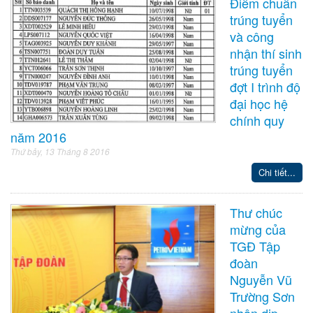
Điểm chuẩn
trúng tuyển
và công
nhận thí sinh
trúng tuyển
đợt I trình độ
đại học hệ
chính quy
năm 2016
Thứ bảy, 13 Tháng 8 2016
Chi tiết...
Thư chúc
mừng của
TGĐ Tập
đoàn
Nguyễn Vũ
Trường Sơn
nhân dịp