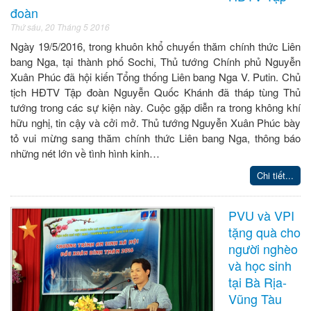
đoàn
Thứ sáu, 20 Tháng 5 2016
Ngày 19/5/2016, trong khuôn khổ chuyến thăm chính thức Liên
bang Nga, tại thành phố Sochi, Thủ tướng Chính phủ Nguyễn
Xuân Phúc đã hội kiến Tổng thống Liên bang Nga V. Putin. Chủ
tịch HĐTV Tập đoàn Nguyễn Quốc Khánh đã tháp tùng Thủ
tướng trong các sự kiện này. Cuộc gặp diễn ra trong không khí
hữu nghị, tin cậy và cởi mở. Thủ tướng Nguyễn Xuân Phúc bày
tỏ vui mừng sang thăm chính thức Liên bang Nga, thông báo
những nét lớn về tình hình kinh…
Chi tiết...
PVU và VPI
tặng quà cho
người nghèo
và học sinh
tại Bà Rịa-
Vũng Tàu