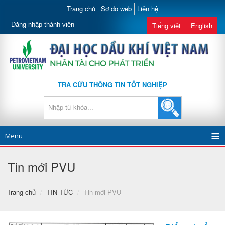
Trang chủ
Sơ đồ web
Liên hệ
Đăng nhập thành viên
Tiếng việt
English
TRA CỨU THÔNG TIN TỐT NGHIỆP
Menu
Tin mới PVU
Trang chủ
/
TIN TỨC
/
Tin mới PVU