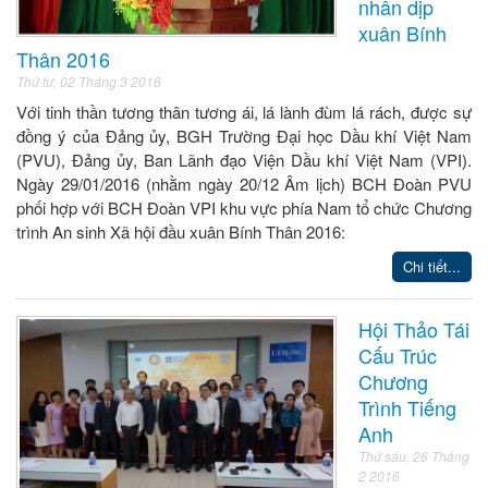
nhân dịp
xuân Bính
Thân 2016
Thứ tư, 02 Tháng 3 2016
Với tinh thần tương thân tương ái, lá lành đùm lá rách, được sự
đồng ý của Đảng ủy, BGH Trường Đại học Dầu khí Việt Nam
(PVU), Đảng ủy, Ban Lãnh đạo Viện Dầu khí Việt Nam (VPI).
Ngày 29/01/2016 (nhằm ngày 20/12 Âm lịch) BCH Đoàn PVU
phối hợp với BCH Đoàn VPI khu vực phía Nam tổ chức Chương
trình An sinh Xã hội đầu xuân Bính Thân 2016:
Chi tiết...
Hội Thảo Tái
Cấu Trúc
Chương
Trình Tiếng
Anh
Thứ sáu, 26 Tháng
2 2016