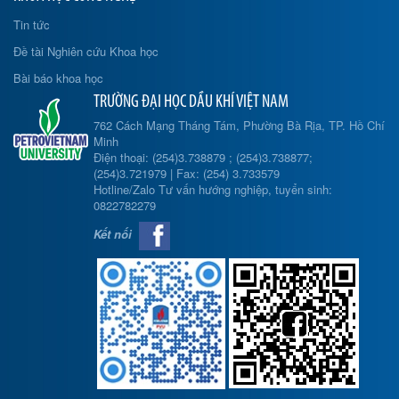
Tin tức
Đề tài Nghiên cứu Khoa học
Bài báo khoa học
TRƯỜNG ĐẠI HỌC DẦU KHÍ VIỆT NAM
762 Cách Mạng Tháng Tám, Phường Bà Rịa, TP. Hồ Chí
Minh
Điện thoại: (254)3.738879 ; (254)3.738877;
(254)3.721979 | Fax: (254) 3.733579
Hotline/Zalo Tư vấn hướng nghiệp, tuyển sinh:
0822782279
Kết nối