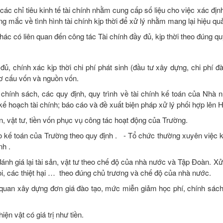
 các chỉ tiêu kinh tế tài chính nhằm cung cấp số liệu cho việc xác địn
mắc về tình hình tài chính kịp thời để xử lý nhằm mang lại hiệu quả 
hác có liên quan đến công tác Tài chính đầy đủ, kịp thời theo đúng qu
đủ, chính xác kịp thời chi phí phát sinh (đầu tư xây dựng, chi phí đà
ơ cấu vốn và nguồn vốn.
chính sách, các quy định, quy trình về tài chính kế toán của Nhà 
ế hoạch tài chính; báo cáo và đề xuất biện pháp xử lý phối hợp lên 
n, vật tư, tiền vốn phục vụ công tác hoạt động của Trường.
áo kế toán của Trường theo quy định . - Tổ chức thường xuyên việc k
nh .
đánh giá lại tài sản, vật tư theo chế độ của nhà nước và Tập Đoàn. Xử
òi, các thiệt hại … theo đúng chủ trương và chế độ của nhà nước.
ên quan xây dựng đơn giá đào tạo, mức miễn giảm học phí, chính sác
ện vật có giá trị như tiền.