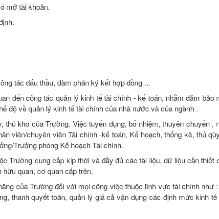
có mở tài khoản.
định.
ông tác đấu thầu, đàm phán ký kết hợp đồng ...
uan đến công tác quản lý kinh tế tài chính - kế toán, nhằm đảm bảo 
hế độ về quản lý kinh tế tài chính của nhà nước và của ngành .
ũy, thủ kho của Trường. Việc tuyển dụng, bổ nhiệm, thuyên chuyển , 
ân viên/chuyên viên Tài chính -kế toán, Kế hoạch, thống kê, thủ qũy
rưởng/Trưởng phòng Kế hoạch Tài chính.
c Trường cung cấp kịp thời và đầy đủ các tài liệu, dữ liệu cần thiết
n hữu quan, cơ quan cấp trên.
ăng của Trường đối với mọi công việc thuộc lĩnh vực tài chính như :
ng, thanh quyết toán, quản lý giá cả vận dụng các định mức kinh tế 