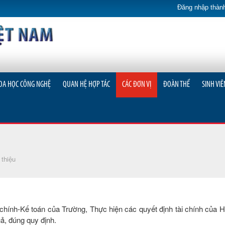
Đăng nhập thành
OA HỌC CÔNG NGHỆ
QUAN HỆ HỢP TÁC
CÁC ĐƠN VỊ
ĐOÀN THỂ
SINH VIÊ
 thiệu
hính-Kế toán của Trường, Thực hiện các quyết định tài chính của H
ả, đúng quy định.