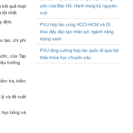
ước của Bác Hồ: Hành trang kỷ nguyên
h kết quả hoạt
tốt nhất.
mới
y định.
PVU hợp tác cùng VCCI-HCM và DI
thúc đẩy đào tạo nhân lực ngành năng
lượng xanh
o tạo, chi phí
PVU tăng cường hợp tác quốc tế qua hội
nước, của Tập
thảo khoa học chuyên sâu
Hiệu trưởng
iểm tra, kiểm
 lý và đề xuất
h học bổng và