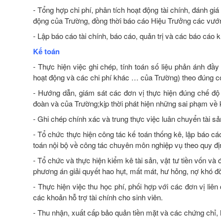
- Tổng hợp chi phí, phân tích hoạt động tài chính, đánh giá
động của Trường, đồng thời báo cáo Hiệu Trưởng các vướng 
- Lập báo cáo tài chính, báo cáo, quản trị và các báo cáo k
Kế toán
- Thực hiện việc ghi chép, tính toán số liệu phản ánh đầy 
hoạt động và các chi phí khác … của Trường) theo đúng c
- Hướng dẫn, giám sát các đơn vị thực hiện đúng chế độ 
đoàn và của Trường;kịp thời phát hiện những sai phạm về k
- Ghi chép chính xác và trung thực việc luân chuyển tài sả
- Tổ chức thực hiện công tác kế toán thống kê, lập báo c
toán nội bộ về công tác chuyên môn nghiệp vụ theo quy đị
- Tổ chức và thực hiện kiểm kê tài sản, vật tư tiền vốn và 
phương án giải quyết hao hụt, mất mát, hư hỏng, nợ khó đ
- Thực hiện việc thu học phí, phối hợp với các đơn vị li
các khoản hỗ trợ tài chính cho sinh viên.
- Thu nhận, xuất cấp bảo quản tiền mặt và các chứng chỉ, hi