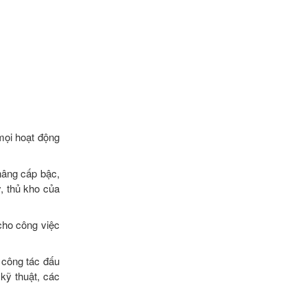
mọi hoạt động
nâng cấp bậc,
, thủ kho của
 cho công việc
 công tác đấu
kỹ thuật, các