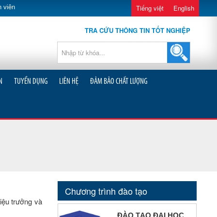
 viên
Tiếng việt
English
TRA CỨU THÔNG TIN TỐT NGHIỆP
N
TUYỂN DỤNG
LIÊN HỆ
ĐẢM BẢO CHẤT LƯỢNG
Chương trình đào tạo
iệu trưởng và
ĐÀO TẠO ĐẠI HỌC