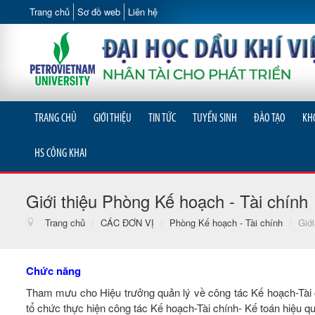
Trang chủ
Sơ đồ web
Liên hệ
TRANG CHỦ
GIỚI THIỆU
TIN TỨC
TUYỂN SINH
ĐÀO TẠO
KH
HS CÔNG KHAI
Giới thiệu Phòng Kế hoạch - Tài chính
Trang chủ
/
CÁC ĐƠN VỊ
/
Phòng Kế hoạch - Tài chính
/
Giới
Chức năng
Tham mưu cho Hiệu trưởng quản lý về công tác Kế hoạch-Tài c
tổ chức thực hiện công tác Kế hoạch-Tài chính- Kế toán hiệu qu