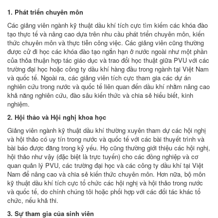
1. Phát triển chuyên môn
Các giảng viên ngành kỹ thuật dầu khí tích cực tìm kiếm các khóa đào
tạo thực tế và nâng cao dựa trên nhu cầu phát triển chuyên môn, kiến
thức chuyên môn và thực tiễn công việc. Các giảng viên cũng thường
được cử đi học các khóa đào tạo ngắn hạn ở nước ngoài như một phần
của thỏa thuận hợp tác giáo dục và trao đổi học thuật giữa PVU với các
trường đại học hoặc công ty dầu khí hàng đầu trong ngành tại Việt Nam
và quốc tế. Ngoài ra, các giảng viên tích cực tham gia các dự án
nghiên cứu trong nước và quốc tế liên quan đến dầu khí nhằm nâng cao
khả năng nghiên cứu, đào sâu kiến thức và chia sẻ hiểu biết, kinh
nghiệm.
2. Hội thảo và Hội nghị khoa học
Giảng viên ngành kỹ thuật dầu khí thường xuyên tham dự các hội nghị
và hội thảo có uy tín trong nước và quốc tế với các bài thuyết trình và
bài báo được đăng trong kỷ yếu. Họ cũng thường giới thiệu các hội nghị,
hội thảo như vậy (đặc biệt là trực tuyến) cho các đồng nghiệp và cơ
quan quản lý PVU, các trường đại học và các công ty dầu khí tại Việt
Nam để nâng cao và chia sẻ kiến thức chuyên môn. Hơn nữa, bộ môn
kỹ thuật dầu khí tích cực tổ chức các hội nghị và hội thảo trong nước
và quốc tế, do chính chúng tôi hoặc phối hợp với các đối tác khác tổ
chức, nếu khả thi.
3. Sự tham gia của sinh viên