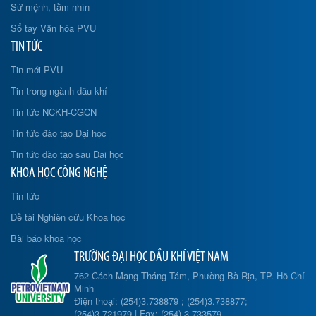
Sứ mệnh, tầm nhìn
Sổ tay Văn hóa PVU
TIN TỨC
Tin mới PVU
Tin trong ngành dầu khí
Tin tức NCKH-CGCN
Tin tức đào tạo Đại học
Tin tức đào tạo sau Đại học
KHOA HỌC CÔNG NGHỆ
Tin tức
Đề tài Nghiên cứu Khoa học
Bài báo khoa học
TRƯỜNG ĐẠI HỌC DẦU KHÍ VIỆT NAM
762 Cách Mạng Tháng Tám, Phường Bà Rịa, TP. Hồ Chí
Minh
Điện thoại: (254)3.738879 ; (254)3.738877;
(254)3.721979 | Fax: (254) 3.733579