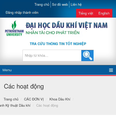
Trang chủ
Sơ đồ web
Liên hệ
Đăng nhập thành viên
Tiếng việt
English
TRA CỨU THÔNG TIN TỐT NGHIỆP
Menu
Các hoạt động
Trang chủ
/
CÁC ĐƠN VỊ
/
Khoa Dầu Khí
/
nh Kỹ thuật Dầu khí
/
Các hoạt động