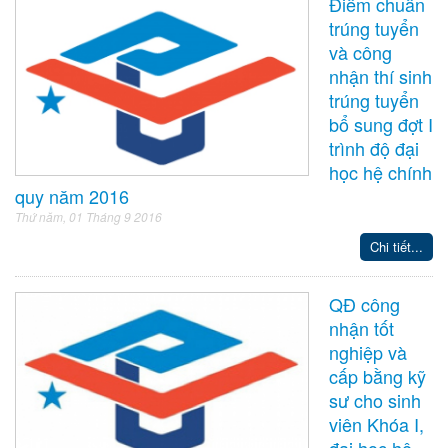
Điểm chuẩn
trúng tuyển
và công
nhận thí sinh
trúng tuyển
bổ sung đợt I
trình độ đại
học hệ chính
quy năm 2016
Thứ năm, 01 Tháng 9 2016
Chi tiết...
QĐ công
nhận tốt
nghiệp và
cấp bằng kỹ
sư cho sinh
viên Khóa I,
đại học hệ