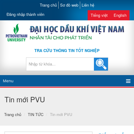
Trang chủ
Sơ đồ web
Liên hệ
Đăng nhập thành viên
Tiếng việt
English
TRA CỨU THÔNG TIN TỐT NGHIỆP
Menu
Tin mới PVU
Trang chủ
/
TIN TỨC
/
Tin mới PVU