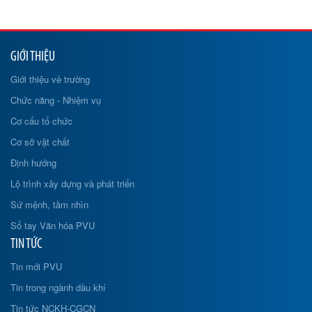
GIỚI THIỆU
Giới thiệu về trường
Chức năng - Nhiệm vụ
Cơ cấu tổ chức
Cơ sở vật chất
Định hướng
Lộ trình xây dựng và phát triển
Sứ mệnh, tầm nhìn
Sổ tay Văn hóa PVU
TIN TỨC
Tin mới PVU
Tin trong ngành dầu khí
Tin tức NCKH-CGCN