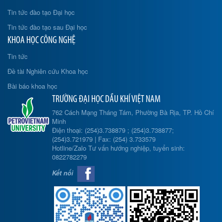
Tin tức đào tạo Đại học
Tin tức đào tạo sau Đại học
KHOA HỌC CÔNG NGHỆ
Tin tức
Đề tài Nghiên cứu Khoa học
Bài báo khoa học
TRƯỜNG ĐẠI HỌC DẦU KHÍ VIỆT NAM
762 Cách Mạng Tháng Tám, Phường Bà Rịa, TP. Hồ Chí
Minh
Điện thoại: (254)3.738879 ; (254)3.738877;
(254)3.721979 | Fax: (254) 3.733579
Hotline/Zalo Tư vấn hướng nghiệp, tuyển sinh:
0822782279
Kết nối