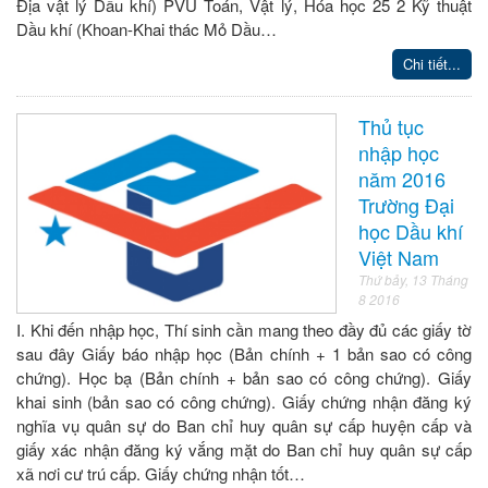
Địa vật lý Dầu khí) PVU Toán, Vật lý, Hóa học 25 2 Kỹ thuật
Dầu khí (Khoan-Khai thác Mỏ Dầu…
Chi tiết...
Thủ tục
nhập học
năm 2016
Trường Đại
học Dầu khí
Việt Nam
Thứ bảy, 13 Tháng
8 2016
I. Khi đến nhập học, Thí sinh cần mang theo đầy đủ các giấy tờ
sau đây Giấy báo nhập học (Bản chính + 1 bản sao có công
chứng). Học bạ (Bản chính + bản sao có công chứng). Giấy
khai sinh (bản sao có công chứng). Giấy chứng nhận đăng ký
nghĩa vụ quân sự do Ban chỉ huy quân sự cấp huyện cấp và
giấy xác nhận đăng ký vắng mặt do Ban chỉ huy quân sự cấp
xã nơi cư trú cấp. Giấy chứng nhận tốt…