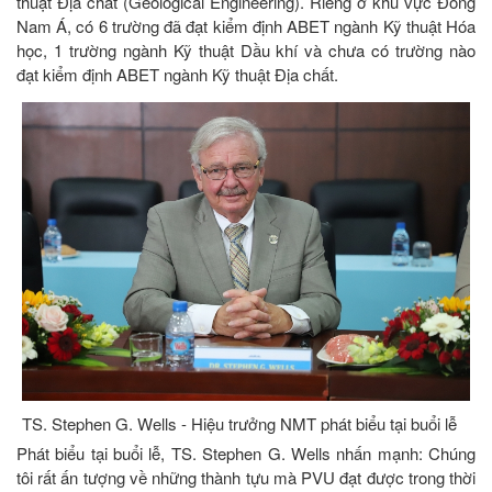
thuật Địa chất (Geological Engineering). Riêng ở khu vực Đông
Nam Á, có 6 trường đã đạt kiểm định ABET ngành Kỹ thuật Hóa
học, 1 trường ngành Kỹ thuật Dầu khí và chưa có trường nào
đạt kiểm định ABET ngành Kỹ thuật Địa chất.
TS. Stephen G. Wells - Hiệu trưởng NMT phát biểu tại buổi lễ
Phát biểu tại buổi lễ, TS. Stephen G. Wells nhấn mạnh: Chúng
tôi rất ấn tượng về những thành tựu mà PVU đạt được trong thời