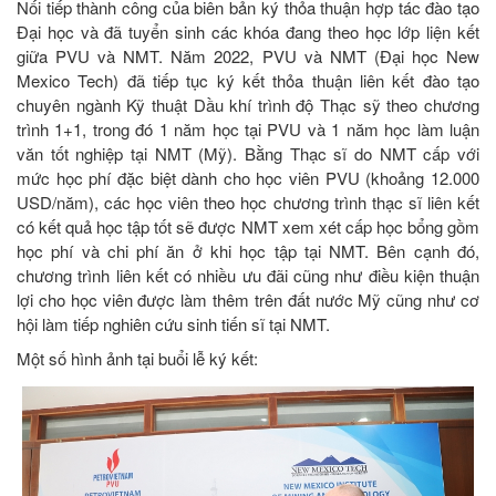
Nối tiếp thành công của biên bản ký thỏa thuận hợp tác đào tạo
Đại học và đã tuyển sinh các khóa đang theo học lớp liện kết
giữa PVU và NMT. Năm 2022, PVU và NMT (Đại học New
Mexico Tech) đã tiếp tục ký kết thỏa thuận liên kết đào tạo
chuyên ngành Kỹ thuật Dầu khí trình độ Thạc sỹ theo chương
trình 1+1, trong đó 1 năm học tại PVU và 1 năm học làm luận
văn tốt nghiệp tại NMT (Mỹ). Bằng Thạc sĩ do NMT cấp với
mức học phí đặc biệt dành cho học viên PVU (khoảng 12.000
USD/năm), các học viên theo học chương trình thạc sĩ liên kết
có kết quả học tập tốt sẽ được NMT xem xét cấp học bổng gồm
học phí và chi phí ăn ở khi học tập tại NMT. Bên cạnh đó,
chương trình liên kết có nhiều ưu đãi cũng như điều kiện thuận
lợi cho học viên được làm thêm trên đất nước Mỹ cũng như cơ
hội làm tiếp nghiên cứu sinh tiến sĩ tại NMT.
Một số hình ảnh tại buổi lễ ký kết: