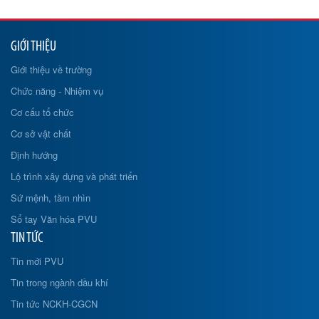
GIỚI THIỆU
Giới thiệu về trường
Chức năng - Nhiệm vụ
Cơ cấu tổ chức
Cơ sở vật chất
Định hướng
Lộ trình xây dựng và phát triển
Sứ mệnh, tầm nhìn
Sổ tay Văn hóa PVU
TIN TỨC
Tin mới PVU
Tin trong ngành dầu khí
Tin tức NCKH-CGCN