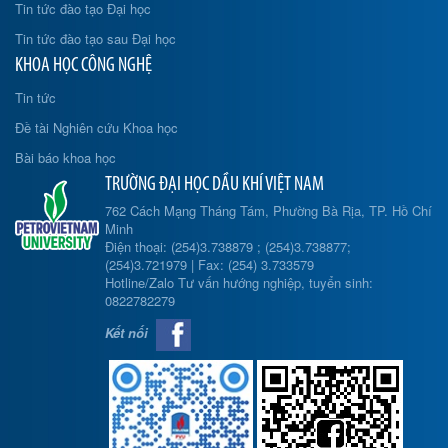
Tin tức đào tạo Đại học
Tin tức đào tạo sau Đại học
KHOA HỌC CÔNG NGHỆ
Tin tức
Đề tài Nghiên cứu Khoa học
Bài báo khoa học
TRƯỜNG ĐẠI HỌC DẦU KHÍ VIỆT NAM
762 Cách Mạng Tháng Tám, Phường Bà Rịa, TP. Hồ Chí
Minh
Điện thoại: (254)3.738879 ; (254)3.738877;
(254)3.721979 | Fax: (254) 3.733579
Hotline/Zalo Tư vấn hướng nghiệp, tuyển sinh:
0822782279
Kết nối