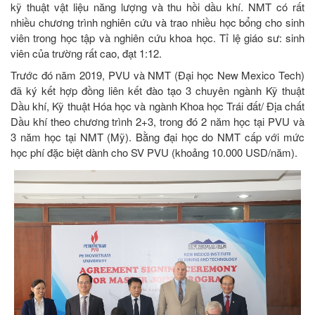
kỹ thuật vật liệu năng lượng và thu hồi dầu khí. NMT có rất
nhiều chương trình nghiên cứu và trao nhiều học bổng cho sinh
viên trong học tập và nghiên cứu khoa học. Tỉ lệ giáo sư: sinh
viên của trường rất cao, đạt 1:12.
Trước đó năm 2019, PVU và NMT (Đại học New Mexico Tech)
đã ký kết hợp đồng liên kết đào tạo 3 chuyên ngành Kỹ thuật
Dầu khí, Kỹ thuật Hóa học và ngành Khoa học Trái đất/ Địa chất
Dầu khí theo chương trình 2+3, trong đó 2 năm học tại PVU và
3 năm học tại NMT (Mỹ). Bằng đại học do NMT cấp với mức
học phí đặc biệt dành cho SV PVU (khoảng 10.000 USD/năm).