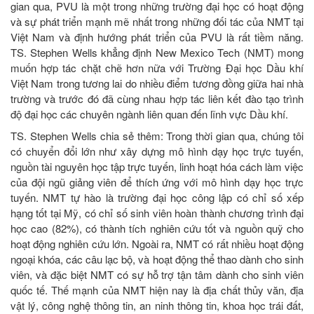
gian qua, PVU là một trong những trường đại học có hoạt động
và sự phát triển mạnh mẽ nhất trong những đối tác của NMT tại
Việt Nam và định hướng phát triển của PVU là rất tiềm năng.
TS. Stephen Wells khẳng định New Mexico Tech (NMT) mong
muốn hợp tác chặt chẽ hơn nữa với Trường Đại học Dầu khí
Việt Nam trong tương lai do nhiều điểm tương đồng giữa hai nhà
trường và trước đó đã cùng nhau hợp tác liên kết đào tạo trình
độ đại học các chuyên ngành liên quan đến lĩnh vực Dầu khí.
TS. Stephen Wells chia sẻ thêm: Trong thời gian qua, chúng tôi
có chuyển đổi lớn như xây dựng mô hình dạy học trực tuyến,
nguồn tài nguyên học tập trực tuyến, linh hoạt hóa cách làm việc
của đội ngũ giảng viên để thích ứng với mô hình dạy học trực
tuyến. NMT tự hào là trường đại học công lập có chỉ số xếp
hạng tốt tại Mỹ, có chỉ số sinh viên hoàn thành chương trình đại
học cao (82%), có thành tích nghiên cứu tốt và nguồn quỹ cho
hoạt động nghiên cứu lớn. Ngoài ra, NMT có rất nhiều hoạt động
ngoại khóa, các câu lạc bộ, và hoạt động thể thao dành cho sinh
viên, và đặc biệt NMT có sự hỗ trợ tận tâm dành cho sinh viên
quốc tế. Thế mạnh của NMT hiện nay là địa chất thủy văn, địa
vật lý, công nghệ thông tin, an ninh thông tin, khoa học trái đất,