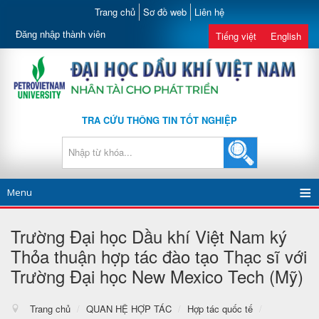
Trang chủ
Sơ đồ web
Liên hệ
Đăng nhập thành viên
Tiếng việt
English
TRA CỨU THÔNG TIN TỐT NGHIỆP
Menu
Trường Đại học Dầu khí Việt Nam ký
Thỏa thuận hợp tác đào tạo Thạc sĩ với
Trường Đại học New Mexico Tech (Mỹ)
Trang chủ
/
QUAN HỆ HỢP TÁC
/
Hợp tác quốc tế
/