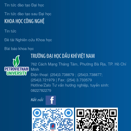
Tin tức đào tạo Đại học
Tin tức đào tạo sau Đại học
KHOA HỌC CÔNG NGHỆ
Tin tức
Đề tài Nghiên cứu Khoa học
Bài báo khoa học
TRƯỜNG ĐẠI HỌC DẦU KHÍ VIỆT NAM
762 Cách Mạng Tháng Tám, Phường Bà Rịa, TP. Hồ Chí
Minh
Điện thoại: (254)3.738879 ; (254)3.738877;
(254)3.721979 | Fax: (254) 3.733579
Hotline/Zalo Tư vấn hướng nghiệp, tuyển sinh:
0822782279
Kết nối