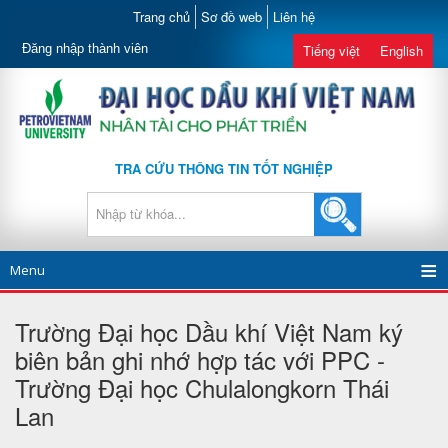
Trang chủ
Sơ đồ web
Liên hệ
Đăng nhập thành viên
Tiếng việt
English
TRA CỨU THÔNG TIN TỐT NGHIỆP
Menu
Trường Đại học Dầu khí Việt Nam ký
biên bản ghi nhớ hợp tác với PPC -
Trường Đại học Chulalongkorn Thái
Lan