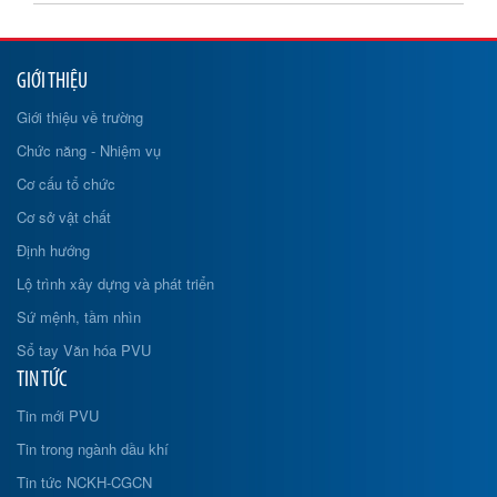
GIỚI THIỆU
Giới thiệu về trường
Chức năng - Nhiệm vụ
Cơ cấu tổ chức
Cơ sở vật chất
Định hướng
Lộ trình xây dựng và phát triển
Sứ mệnh, tầm nhìn
Sổ tay Văn hóa PVU
TIN TỨC
Tin mới PVU
Tin trong ngành dầu khí
Tin tức NCKH-CGCN