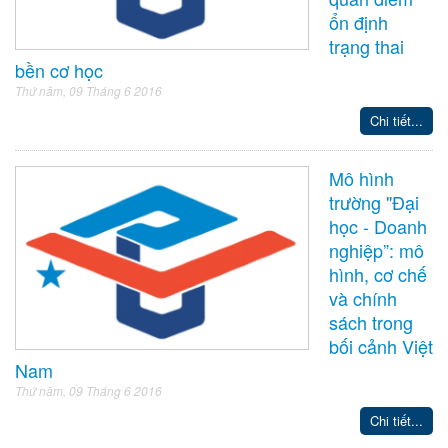
ổn định
trạng thai
bền cơ học
Thứ năm, 09 Tháng 6 2016
Chi tiết...
Mô hình
trường "Đại
học - Doanh
nghiệp”: mô
hình, cơ chế
và chính
sách trong
bối cảnh Việt
Nam
Thứ năm, 09 Tháng 6 2016
Chi tiết...