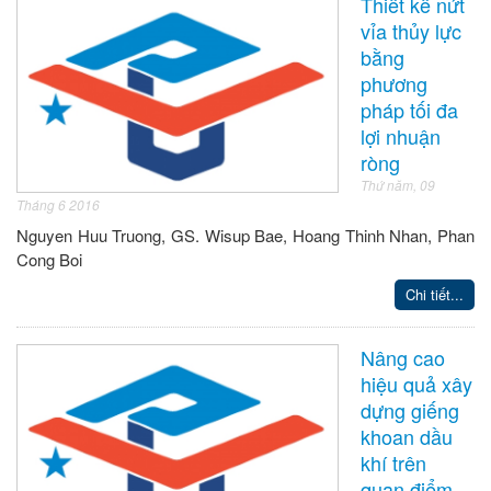
Thiết kế nứt
vỉa thủy lực
bằng
phương
pháp tối đa
lợi nhuận
ròng
Thứ năm, 09
Tháng 6 2016
Nguyen Huu Truong, GS. Wisup Bae, Hoang Thinh Nhan, Phan
Cong Boi
Chi tiết...
Nâng cao
hiệu quả xây
dựng giếng
khoan dầu
khí trên
quan điểm