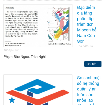
Đặc điểm
địa tầng
phân tập
trầm tích
Miocen bể
Nam Côn
Sơn
Thứ năm, 09
Tháng 6 2016
Phạm Bảo Ngọc, Trần Nghi
Chi tiết...
So sánh một
số hệ thống
quản lý an
toàn sức
khỏe lao