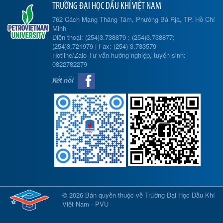
TRƯỜNG ĐẠI HỌC DẦU KHÍ VIỆT NAM
762 Cách Mạng Tháng Tám, Phường Bà Rịa, TP. Hồ Chí
Minh
Điện thoại: (254)3.738879 ; (254)3.738877;
(254)3.721979 | Fax: (254) 3.733579
Hotline/Zalo Tư vấn hướng nghiệp, tuyển sinh:
0822782279
Kết nối
© 2026 Bản quyền thuộc về Trường Đại Học Dầu Khí
Việt Nam - PVU