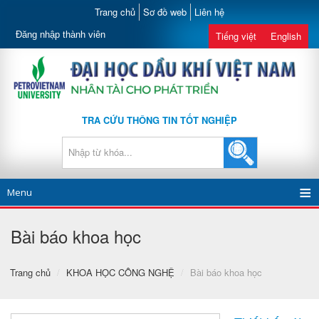
Trang chủ
Sơ đồ web
Liên hệ
Đăng nhập thành viên
Tiếng việt
English
TRA CỨU THÔNG TIN TỐT NGHIỆP
Menu
Bài báo khoa học
Trang chủ
/
KHOA HỌC CÔNG NGHỆ
/
Bài báo khoa học