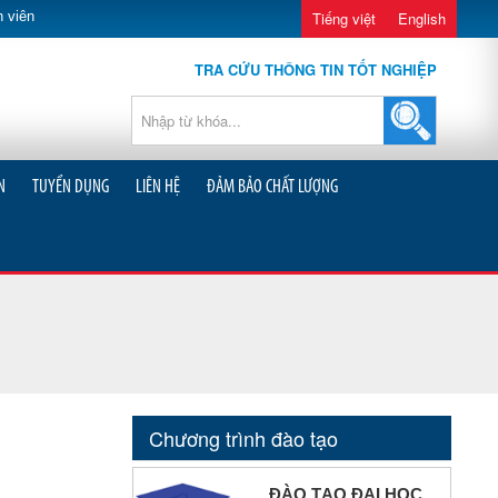
 viên
Tiếng việt
English
TRA CỨU THÔNG TIN TỐT NGHIỆP
N
TUYỂN DỤNG
LIÊN HỆ
ĐẢM BẢO CHẤT LƯỢNG
Chương trình đào tạo
ĐÀO TẠO ĐẠI HỌC