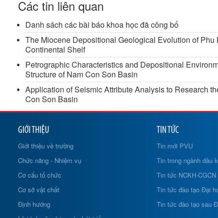
Các tin liên quan
Danh sách các bài báo khoa học đã công bố
The Miocene Depositional Geological Evolution of Ph
Continental Shelf
Petrographic Characteristics and Depositional Environ
Structure of Nam Con Son Basin
Application of Seismic Attribute Analysis to Research t
Con Son Basin
GIỚI THIỆU
TIN TỨC
Giới thiệu về trường
Tin mới PVU
Chức năng - Nhiệm vụ
Tin trong ngành dầu k
Cơ cấu tổ chức
Tin tức NCKH-CGCN
Cơ sở vật chất
Tin tức đào tạo Đại h
Định hướng
Tin tức đào tạo sau Đ