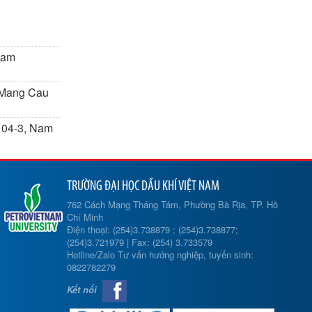
nam
- Mang Cau
k 04-3, Nam
TRƯỜNG ĐẠI HỌC DẦU KHÍ VIỆT NAM
762 Cách Mạng Tháng Tám, Phường Bà Rịa, TP. Hồ
Chí Minh
Điện thoại: (254)3.738879 ; (254)3.738877;
(254)3.721979 | Fax: (254) 3.733579
Hotline/Zalo Tư vấn hướng nghiệp, tuyển sinh:
0822782279
Kết nối