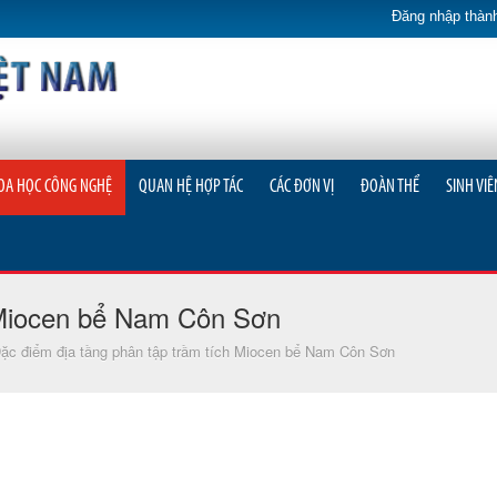
Đăng nhập thành
OA HỌC CÔNG NGHỆ
QUAN HỆ HỢP TÁC
CÁC ĐƠN VỊ
ĐOÀN THỂ
SINH VIÊ
h Miocen bể Nam Côn Sơn
ặc điểm địa tầng phân tập trầm tích Miocen bể Nam Côn Sơn