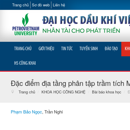
Trang chủ
Sơ đồ web
Liên hệ
TRANG CHỦ
GIỚI THIỆU
TIN TỨC
TUYỂN SINH
ĐÀO TẠO
KH
HS CÔNG KHAI
Đặc điểm địa tầng phân tập trầm tíc
Trang chủ
/
KHOA HỌC CÔNG NGHỆ
/
Bài báo khoa học
/
Đ
Phạm Bảo Ngọc
, Trần Nghi