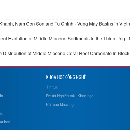
u Khanh, Nam Con Son and Tu Chinh - Vung May Basins in Viet
ment Evolution of Middle Miocene Sediments in the Thien Ung 
he Distribution of Middle Miocene Coral Reef Carbonate in Bloc
KHOA HỌC CÔNG NGHỆ
Tin tức
hí
Đề tài Nghiên cứu Khoa học
Bài báo khoa học
ọc
ại học