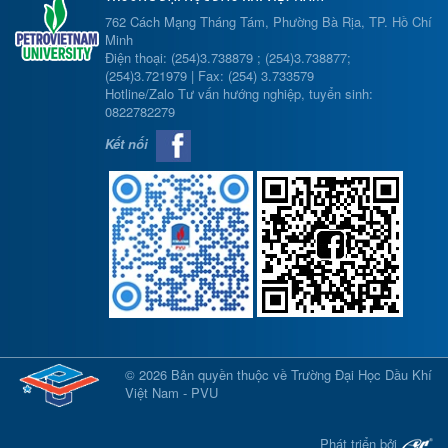
762 Cách Mạng Tháng Tám, Phường Bà Rịa, TP. Hồ Chí
Minh
Điện thoại: (254)3.738879 ; (254)3.738877;
(254)3.721979 | Fax: (254) 3.733579
Hotline/Zalo Tư vấn hướng nghiệp, tuyển sinh:
0822782279
Kết nối
© 2026 Bản quyền thuộc về Trường Đại Học Dầu Khí
Việt Nam - PVU
Phát triển bởi