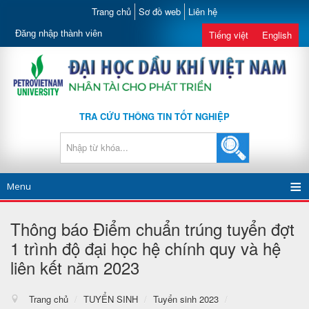
Trang chủ
Sơ đồ web
Liên hệ
Đăng nhập thành viên
Tiếng việt
English
TRA CỨU THÔNG TIN TỐT NGHIỆP
Menu
Thông báo Điểm chuẩn trúng tuyển đợt
1 trình độ đại học hệ chính quy và hệ
liên kết năm 2023
Trang chủ
/
TUYỂN SINH
/
Tuyển sinh 2023
/