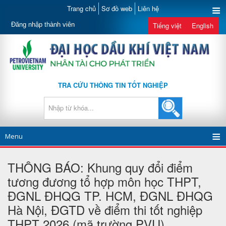
Trang chủ
Sơ đồ web
Liên hệ
Đăng nhập thành viên
Tiếng việt
English
TRA CỨU THÔNG TIN TỐT NGHIỆP
Menu
THÔNG BÁO: Khung quy đổi điểm
tương đương tổ hợp môn học THPT,
ĐGNL ĐHQG TP. HCM, ĐGNL ĐHQG
Hà Nội, ĐGTD về điểm thi tốt nghiệp
THPT 2026 (mã trường PVU)