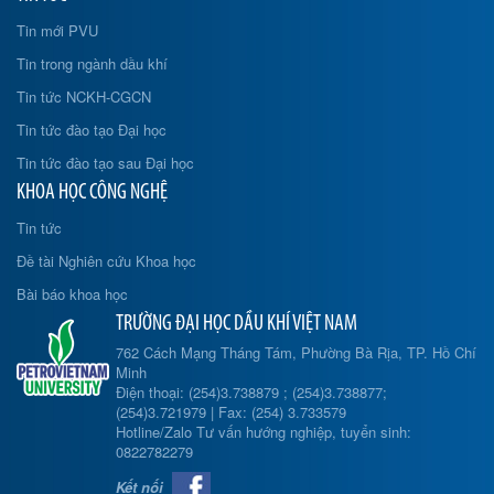
Tin mới PVU
Tin trong ngành dầu khí
Tin tức NCKH-CGCN
Tin tức đào tạo Đại học
Tin tức đào tạo sau Đại học
KHOA HỌC CÔNG NGHỆ
Tin tức
Đề tài Nghiên cứu Khoa học
Bài báo khoa học
TRƯỜNG ĐẠI HỌC DẦU KHÍ VIỆT NAM
762 Cách Mạng Tháng Tám, Phường Bà Rịa, TP. Hồ Chí
Minh
Điện thoại: (254)3.738879 ; (254)3.738877;
(254)3.721979 | Fax: (254) 3.733579
Hotline/Zalo Tư vấn hướng nghiệp, tuyển sinh:
0822782279
Kết nối