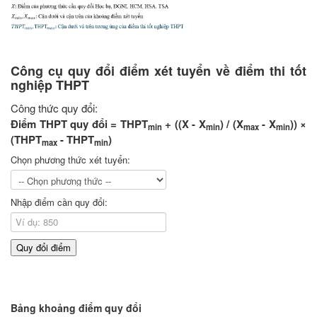
Công cụ quy đổi điểm xét tuyển về điểm thi tốt
nghiệp THPT
Công thức quy đổi:
Điểm THPT quy đổi = THPT
+ ((X - X
) / (X
- X
)) ×
min
min
max
min
(THPT
- THPT
)
max
min
Chọn phương thức xét tuyển:
Nhập điểm cần quy đổi:
Quy đổi điểm
Bảng khoảng điểm quy đổi