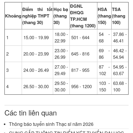
ĐGNL
Điểm thi tốt
Học bạ
HSA
TSA
ĐHQG
Khoảng
nghiệp THPT
(thang
(thang
(thang
TP.HCM
(thang 30)
30)
150)
100)
(thang 1200)
18.00 -
54 -
37.86 -
1
15.00 - 19.99
501 - 644
22.99
68
46.41
23.00 -
69 -
46.42 -
2
20.00 - 23.99
645 - 816
26.99
86
54.94
27.00 -
87 -
54.95 -
3
24.00 - 26.49
817 - 955
29.49
102
63.67
29.50 -
103 -
63.68 -
4
26.50 - 30.00
956 - 1200
30.00
150
100
Các tin liên quan
Thông báo tuyển sinh Thạc sĩ năm 2026