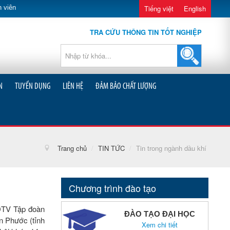
 viên
Tiếng việt
English
TRA CỨU THÔNG TIN TỐT NGHIỆP
N
TUYỂN DỤNG
LIÊN HỆ
ĐẢM BẢO CHẤT LƯỢNG
Trang chủ
/
TIN TỨC
/
Tin trong ngành dầu khí
Chương trình đào tạo
ĐTV Tập đoàn
ĐÀO TẠO ĐẠI HỌC
ên Phước (tỉnh
Xem chi tiết