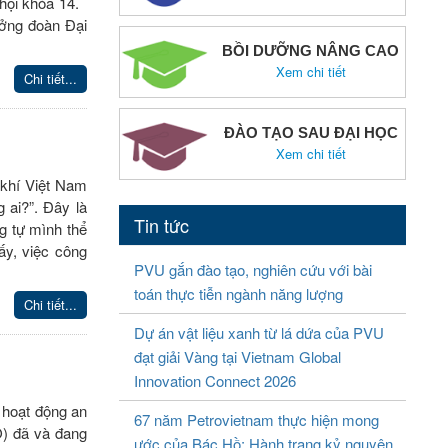
 hội khóa 14.
ưởng đoàn Đại
BỒI DƯỠNG NÂNG CAO
Xem chi tiết
Chi tiết...
ĐÀO TẠO SAU ĐẠI HỌC
Xem chi tiết
 khí Việt Nam
 ai?”. Đây là
Tin tức
g tự mình thể
ấy, việc công
PVU gắn đào tạo, nghiên cứu với bài
toán thực tiễn ngành năng lượng
Chi tiết...
Dự án vật liệu xanh từ lá dứa của PVU
đạt giải Vàng tại Vietnam Global
Innovation Connect 2026
 hoạt động an
67 năm Petrovietnam thực hiện mong
) đã và đang
ước của Bác Hồ: Hành trang kỷ nguyên