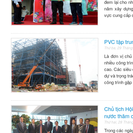
đem lại cho n
năm xây dựng 
vực cung cấp d
PVC tập trun
Thứ ba, 29 Tháng
Là đơn vị chủ
nhiều công trì
cao. Các siêu 
dự và trọng tr
công trình gặ
Chủ tịch Hộ
nước thăm ch
Thứ hai, 28 Thán
Trong các ngà