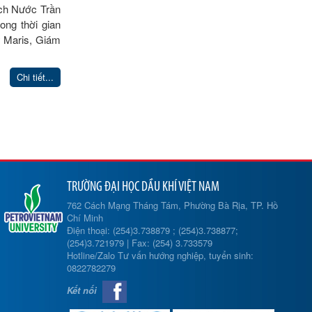
ịch Nước Trần
ong thời gian
y Maris, Giám
Chi tiết...
TRƯỜNG ĐẠI HỌC DẦU KHÍ VIỆT NAM
762 Cách Mạng Tháng Tám, Phường Bà Rịa, TP. Hồ
Chí Minh
Điện thoại: (254)3.738879 ; (254)3.738877;
(254)3.721979 | Fax: (254) 3.733579
Hotline/Zalo Tư vấn hướng nghiệp, tuyển sinh:
0822782279
Kết nối