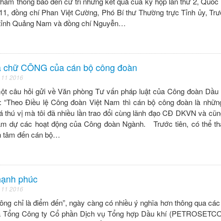
ằm thông báo đến cử tri những kết quả của kỳ họp lần thứ 2, Quốc
11, đồng chí Phan Việt Cường, Phó Bí thư Thường trực Tỉnh ủy, Tr
 tỉnh Quảng Nam và đồng chí Nguyễn…
 chữ CÔNG của cán bộ công đoàn
 11 2016
ột câu hỏi gửi về Văn phòng Tư vấn pháp luật của Công đoàn Dầu
 “Theo Điều lệ Công đoàn Việt Nam thì cán bộ công đoàn là những
 thú vị mà tôi đã nhiều lần trao đổi cùng lãnh đạo CĐ DKVN và cũn
am dự các hoạt động của Công đoàn Ngành. Trước tiên, có thể th
n tâm đến cán bộ…
hạnh phúc
 11 2016
ng chỉ là điểm đến”, ngày càng có nhiều ý nghĩa hơn thông qua các
mà Tổng Công ty Cổ phần Dịch vụ Tổng hợp Dầu khí (PETROSETCO