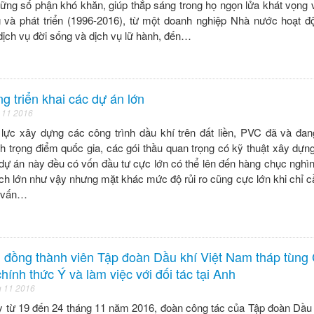
hững số phận khó khăn, giúp thắp sáng trong họ ngọn lửa khát vọng
và phát triển (1996-2016), từ một doanh nghiệp Nhà nước hoạt độ
ịch vụ đời sống và dịch vụ lữ hành, đến…
g triển khai các dự án lớn
 11 2016
 lực xây dựng các công trình dầu khí trên đất liền, PVC đã và đ
nh trọng điểm quốc gia, các gói thầu quan trọng có kỹ thuật xây dựn
dự án này đều có vốn đầu tư cực lớn có thể lên đến hàng chục nghìn 
ách lớn như vậy nhưng mặt khác mức độ rủi ro cũng cực lớn khi chỉ c
p vấn…
i đồng thành viên Tập đoàn Dầu khí Việt Nam tháp tùng 
ính thức Ý và làm việc với đối tác tại Anh
g 11 2016
y từ 19 đến 24 tháng 11 năm 2016, đoàn công tác của Tập đoàn Dầu