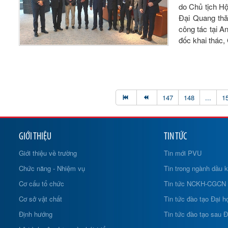
do Chủ tịch H
Đại Quang thă
công tác tại 
đốc khai thác,
147
148
...
1
GIỚI THIỆU
TIN TỨC
Giới thiệu về trường
Tin mới PVU
Chức năng - Nhiệm vụ
Tin trong ngành dầu k
Cơ cấu tổ chức
Tin tức NCKH-CGCN
Cơ sở vật chất
Tin tức đào tạo Đại h
Định hướng
Tin tức đào tạo sau Đ