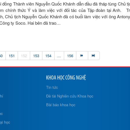
ội đồng Thành viên Nguyễn Quốc Khánh dẫn đầu đã tháp tùng Chủ t
m chính thức Ý và làm việc với đối tác của Tập đoàn tại Anh. Tr
Anh, Chủ tịch Nguyễn Quốc Khánh đã có buổi làm việc với ông Anton
 Công ty Soco. Hai bên đã trao…
50
151
152
153
154
...
156
KHOA HỌC CÔNG NGHỆ
Tin tức
hí
Đề tài Nghiên cứu Khoa học
Bài báo khoa học
ọc
ại học