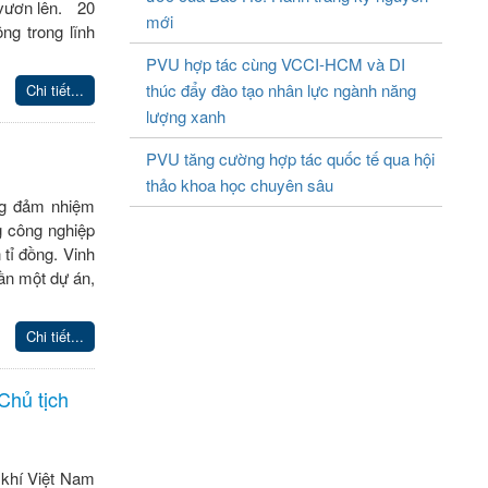
 vươn lên. 20
mới
ng trong lĩnh
PVU hợp tác cùng VCCI-HCM và DI
thúc đẩy đào tạo nhân lực ngành năng
Chi tiết...
lượng xanh
PVU tăng cường hợp tác quốc tế qua hội
thảo khoa học chuyên sâu
ang đảm nhiệm
g công nghiệp
tỉ đồng. Vinh
ần một dự án,
Chi tiết...
Chủ tịch
 khí Việt Nam