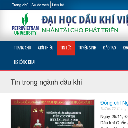
Trang chủ
Sơ đồ web
Liên hệ
TRANG CHỦ
GIỚI THIỆU
TIN TỨC
TUYỂN SINH
ĐÀO TẠO
KH
HS CÔNG KHAI
Tin trong ngành dầu khí
Đồng chí Ng
Thứ tư, 30 Tháng
Ngày 29/11, Đ
Dầu khí Quốc g