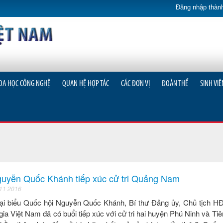
Đăng nhập thành
OA HỌC CÔNG NGHỆ
QUAN HỆ HỢP TÁC
CÁC ĐƠN VỊ
ĐOÀN THỂ
SINH VIÊ
uyễn Quốc Khánh tiếp xúc cử tri Quảng Nam
 11 2016
ại biểu Quốc hội Nguyễn Quốc Khánh, Bí thư Đảng ủy, Chủ tịch H
ia Việt Nam đã có buổi tiếp xúc với cử tri hai huyện Phú Ninh và Ti