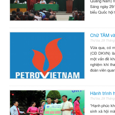
Quảng Nam) nh
Sáng ngày 29/
biểu Quốc hội
Chữ TÂM và
Thứ ba, 29 Tháng
Vừa qua, có m
(CĐ DKVN) là:
một vấn đề khá
nghiệm khi th
đoàn viên qua
Hành trình 
Thứ ba, 29 Tháng
“Hạnh phúc khô
sinh xã hội 