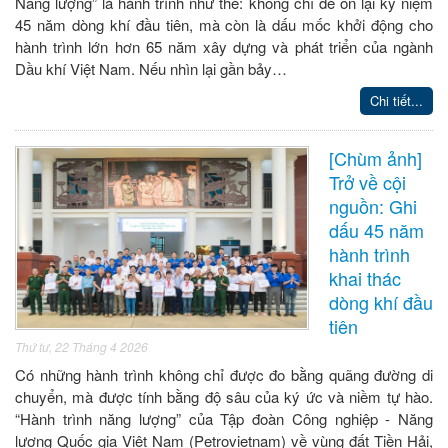
Năng lượng” là hành trình như thế: không chỉ để ôn lại kỷ niệm
45 năm dòng khí đầu tiên, mà còn là dấu mốc khởi động cho
hành trình lớn hơn 65 năm xây dựng và phát triển của ngành
Dầu khí Việt Nam. Nếu nhìn lại gần bảy…
Chi tiết...
[Chùm ảnh]
Trở về cội
nguồn: Ghi
dấu 45 năm
hành trình
khai thác
dòng khí đầu
tiên
Thứ tư, 22 Tháng 4 2026
Có những hành trình không chỉ được đo bằng quãng đường di
chuyển, mà được tính bằng độ sâu của ký ức và niềm tự hào.
“Hành trình năng lượng” của Tập đoàn Công nghiệp - Năng
lượng Quốc gia Việt Nam (Petrovietnam) về vùng đất Tiền Hải,