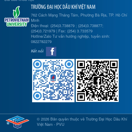
TRƯỜNG ĐẠI HỌC DẦU KHÍ VIỆT NAM
762 Cách Mạng Tháng Tám, Phường Bà Rịa, TP. Hồ Chí
Minh
Điện thoại: (254)3.738879 ; (254)3.738877;
(254)3.721979 | Fax: (254) 3.733579
Hotline/Zalo Tư vấn hướng nghiệp, tuyển sinh:
0822782279
Kết nối
© 2026 Bản quyền thuộc về Trường Đại Học Dầu Khí
Việt Nam - PVU