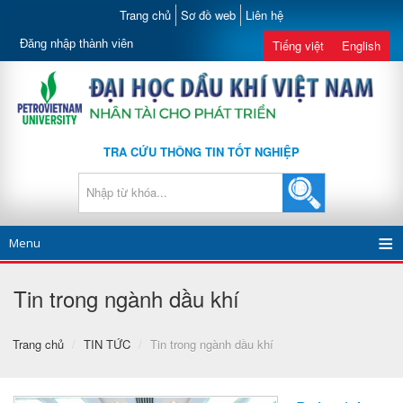
Trang chủ
Sơ đồ web
Liên hệ
Đăng nhập thành viên
Tiếng việt
English
TRA CỨU THÔNG TIN TỐT NGHIỆP
Menu
Tin trong ngành dầu khí
Trang chủ
/
TIN TỨC
/
Tin trong ngành dầu khí