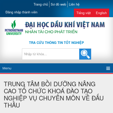
Trang chủ
Sơ đồ web
Liên hệ
Đăng nhập thành viên
Tiếng việt
English
TRA CỨU THÔNG TIN TỐT NGHIỆP
Menu
TRUNG TÂM BỒI DƯỠNG NÂNG
CAO TỔ CHỨC KHOÁ ĐÀO TẠO
NGHIỆP VỤ CHUYÊN MÔN VỀ ĐẤU
THẦU