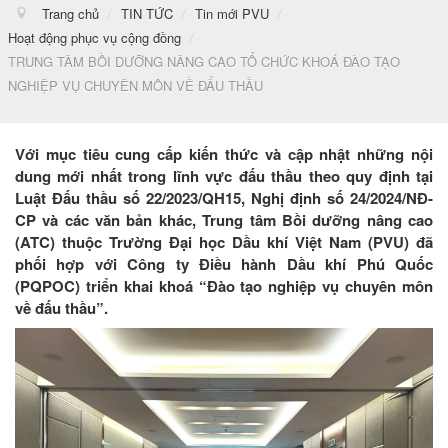
Trang chủ
/
TIN TỨC
/
Tin mới PVU
/
Hoạt động phục vụ cộng đồng
/
TRUNG TÂM BỒI DƯỠNG NÂNG CAO TỔ CHỨC KHOÁ ĐÀO TẠO
NGHIỆP VỤ CHUYÊN MÔN VỀ ĐẤU THẦU
Với mục tiêu cung cấp kiến thức và cập nhật những nội
dung mới nhất trong lĩnh vực đấu thầu theo quy định tại
Luật Đấu thầu số 22/2023/QH15, Nghị định số 24/2024/NĐ-
CP và các văn bản khác, Trung tâm Bồi dưỡng nâng cao
(ATC) thuộc Trường Đại học Dầu khí Việt Nam (PVU) đã
phối hợp với Công ty Điều hành Dầu khí Phú Quốc
(PQPOC) triển khai khoá “Đào tạo nghiệp vụ chuyên môn
về đấu thầu”.