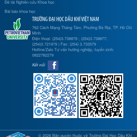
Đề tài Nghiên cứu Khoa học
Bài báo khoa học
TRƯỜNG ĐẠI HỌC DẦU KHÍ VIỆT NAM
762 Cách Mạng Tháng Tám, Phường Bà Rịa, TP. Hồ Chí
Minh
Điện thoại: (254)3.738879 ; (254)3.738877;
(254)3.721979 | Fax: (254) 3.733579
Hotline/Zalo Tư vấn hướng nghiệp, tuyển sinh:
0822782279
Kết nối
© 2026 Bản quyền thuộc về Trường Đại Học Dầu Khí