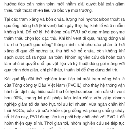
hướng tiếp cận hoàn toàn mới nhằm giải quyết bài toán giảm
thiểu thất thoát nhiên liệu và bảo vệ môi trường.
Tại các trạm xăng và bồn chứa, lượng hơi hydrocarbon thoát ra
qua ống thông hơi (khí vent) luôn gây thiệt hại kinh tế và ô nhiễm
không khí. Để xử lý, hệ thống của PVU sử dụng màng polyme
thẩm thấu chọn lọc đặc thù. Khi khí vent đi qua, màng đóng vai
trò như “người gác cổng” thông minh, chỉ cho các phân tử hơi
xăng đi qua để ngưng tụ, thu hồi về bể chứa, còn không khí
sạch được xả ra ngoài an toàn. Nhóm nghiên cứu đã hoàn toàn
làm chủ bí quyết chế tạo vật liệu và kỹ thuật đóng gói màng với
quy trình đơn giản, chi phí thấp, thuận lợi để ứng dụng đại trà.
Kết quả lắp đặt thử nghiệm trực tiếp tại một trạm xăng bán lẻ
của Tổng công ty Dầu Việt Nam (PVOIL) cho thấy hệ thống vận
hành ổn định, đạt hiệu suất thu hồi hydrocarbon trên dải khí vent
hơn 90%, mang lại giải pháp kép toàn diện: vừa giúp doanh
nghiệp giảm tối đa hao hụt, tối ưu lợi nhuận; vừa ngăn chặn khí
thải VOCs, bảo vệ sức khỏe cộng đồng và phòng chống cháy
nổ. Hiện nay, PVU đang tiếp tục phối hợp chặt chẽ với PVOIL để
hoàn thiện quy trình. Thời gian tới, nhóm nghiên cứu sẽ tiếp tục