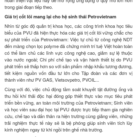
hoàn thiện vật liệu này để mở rộng ứng dụng ở quy mô lớn hơn
trong giai đoạn tiếp theo.
Giá trị cốt lõi mang lại cho hệ sinh thái Petrovietnam
Nhìn từ góc độ quản trị khoa học, các công trình khoa học tiêu
biểu của PVU đã hiện thực hóa các giá trị cốt lõi vững chắc cho
sự phát triển của Petrovietnam: Việc tự chủ từ công nghệ NDT
đến màng chọn lọc polyme đã chứng minh trí tuệ Việt hoàn toàn
có thể làm chủ các lĩnh vực công nghệ cao, giảm sự lệ thuộc
vào nước ngoài; Chi phí chế tạo và vận hành thiết bị do PVU
phát triển sẽ thấp hơn so với sản phẩm nhập khẩu tương đương,
tiết kiệm nguồn vốn đầu tư lớn cho Tập đoàn và các đơn vị
thành viên như PV GAS, Vietsovpetro, PVOIL...
Cùng với đó, việc chủ động tầm soát khuyết tật đường ống và
thu hồi khí thải độc hại đóng góp thiết thực vào mục tiêu phát
triển bền vững, an toàn môi trường của Petrovietnam; Sinh viên
và học viên sau đại học tại PVU được trực tiếp tham gia nghiên
cứu, chế tạo và dấn thân ra hiện trường cùng giảng viên, những
trải nghiệm thực tế này sẽ là bệ phóng giúp sinh viên tích lũy
kinh nghiệm ngay từ khi ngồi trên ghế nhà trường.