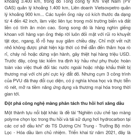
khoảng 3.400 km, trong đó Tổng công ty Khí Việt Nam (PV
GAS) quản lý khoảng 1.400 km, Liên doanh Vietsovpetro quản
lý khoảng 900 km... Các tuyến ống này có kích thước đa dạng
từ 4 đến 42 inch, làm việc liên tục trong môi trường biển và đất
liền có tính ăn mòn cao. Song song đó là hàng nghìn giếng
khoan với hàng vạn ống thép rời luôn đối mặt với rủi ro khuyết
tật dọc, ngang, lỗ rỗ hay suy giảm chiều dày. Chỉ một vết nứt
nhỏ không được phát hiện kịp thời có thể dẫn đến thảm họa rò
rỉ, cháy nổ hoặc dừng vận hành, gây thiệt hại hàng triệu USD.
Trước đây, công tác kiểm tra định kỳ hầu như phụ thuộc hoàn
toàn vào việc thuê đối tác nước ngoài hoặc nhập khẩu thiết bị
thương mại với chi phí cực kỳ đắt đỏ. Nhưng cụm 3 công trình
của PVU đã thay đổi cục diện, có ý nghĩa khoa học và thực tiễn
rõ nét, mở ra tiềm năng ứng dụng và thương mại hóa trong thời
gian tới.
Đột phá công nghệ màng phân tách thu hồi hơi xăng dầu
Một thành tựu nổi bật khác là đề tài “Nghiên cứu chế tạo màng
polyme chọn lọc trong thu hồi và tái sử dụng hơi hydrocarbon tại
các cơ sở dầu khí” do TS Dương Chí Trung - Trưởng Bộ môn
Lọc - Hóa dầu làm chủ nhiệm. Triển khai từ năm 2021, đây là