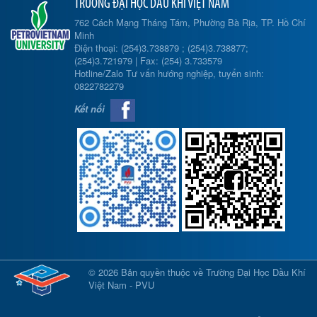
TRƯỜNG ĐẠI HỌC DẦU KHÍ VIỆT NAM
762 Cách Mạng Tháng Tám, Phường Bà Rịa, TP. Hồ Chí
Minh
Điện thoại: (254)3.738879 ; (254)3.738877;
(254)3.721979 | Fax: (254) 3.733579
Hotline/Zalo Tư vấn hướng nghiệp, tuyển sinh:
0822782279
Kết nối
© 2026 Bản quyền thuộc về Trường Đại Học Dầu Khí
Việt Nam - PVU