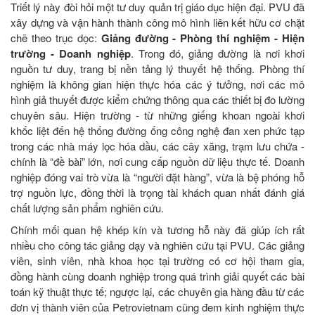
Triết lý này đòi hỏi một tư duy quản trị giáo dục hiện đại. PVU đã
xây dựng và vận hành thành công mô hình liên kết hữu cơ chặt
chẽ theo trục dọc:
Giảng đường - Phòng thí nghiệm - Hiện
trường - Doanh nghiệp
. Trong đó, giảng đường là nơi khơi
nguồn tư duy, trang bị nền tảng lý thuyết hệ thống. Phòng thí
nghiệm là không gian hiện thực hóa các ý tưởng, nơi các mô
hình giả thuyết được kiểm chứng thông qua các thiết bị đo lường
chuyên sâu. Hiện trường - từ những giếng khoan ngoài khơi
khốc liệt đến hệ thống đường ống công nghệ đan xen phức tạp
trong các nhà máy lọc hóa dầu, các cây xăng, trạm lưu chứa -
chính là “đề bài” lớn, nơi cung cấp nguồn dữ liệu thực tế. Doanh
nghiệp đóng vai trò vừa là “người đặt hàng”, vừa là bệ phóng hỗ
trợ nguồn lực, đồng thời là trọng tài khách quan nhất đánh giá
chất lượng sản phẩm nghiên cứu.
Chính mối quan hệ khép kín và tương hỗ này đã giúp ích rất
nhiều cho công tác giảng dạy và nghiên cứu tại PVU. Các giảng
viên, sinh viên, nhà khoa học tại trường có cơ hội tham gia,
đồng hành cùng doanh nghiệp trong quá trình giải quyết các bài
toán kỹ thuật thực tế; ngược lại, các chuyên gia hàng đầu từ các
đơn vị thành viên của Petrovietnam cũng đem kinh nghiệm thực