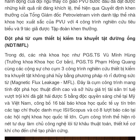
hành động của đội ngũ thầy cô giáo PVU bước đầu đã đạt được
những kết quả rất đáng khích lệ, thể hiện qua Quyết định khen
thưởng của Tổng Giám đốc Petrovietnam vinh danh tập thể nhà
khoa học xuất sắc của PVU với 4 công trình nghiên cứu tiêu
biểu và 9 tác giả được Tập đoàn khen thưởng.
Đột phá từ cụm thiết bị kiểm tra khuyết tật đường ống
(NDT/MFL)
Trong đó, các nhà khoa học như PGS.TS Vũ Minh Hùng
(Trưởng khoa Khoa học Cơ bản), PGS.TS Phạm Hồng Quang
cùng các cộng sự cho cụm 3 công trình nghiên cứu thiết bị kiểm
tra khuyết tật không phá hủy bằng phương pháp rò rỉ đường sức
từ (Magnetic Flux Leakage - MFL). Đây là cụm công trình mang
tính đột phá học thuật đỉnh cao và sở hữu giá trị tài sản trí tuệ
vượt trội khi đã gặt hái được 5 bằng độc quyền sáng chế tại Mỹ
và Việt Nam, công bố 16 bài báo khoa học quốc tế uy tín trên
các tạp chí thuộc danh mục ISI/Scopus và có 8 lượt báo cáo tại
các hội nghị khoa học quốc tế lớn. Cụm công trình thể hiện rõ
nét tư duy làm chủ công nghệ lõi từ khâu thuật toán, thiết kế cơ
khí cho đến chế tạo phần cứng.