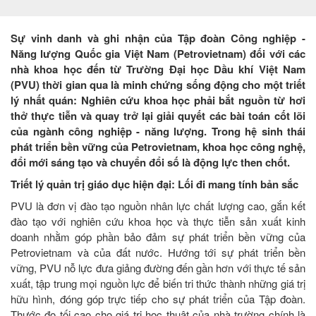
Sự vinh danh và ghi nhận của Tập đoàn Công nghiệp -
Năng lượng Quốc gia Việt Nam (Petrovietnam) đối với các
nhà khoa học đến từ Trường Đại học Dầu khí Việt Nam
(PVU) thời gian qua là minh chứng sống động cho một triết
lý nhất quán: Nghiên cứu khoa học phải bắt nguồn từ hơi
thở thực tiễn và quay trở lại giải quyết các bài toán cốt lõi
của ngành công nghiệp - năng lượng. Trong hệ sinh thái
phát triển bền vững của Petrovietnam, khoa học công nghệ,
đổi mới sáng tạo và chuyển đổi số là động lực then chốt.
Triết lý quản trị giáo dục hiện đại: Lối đi mang tính bản sắc
PVU là đơn vị đào tạo nguồn nhân lực chất lượng cao, gắn kết
đào tạo với nghiên cứu khoa học và thực tiễn sản xuất kinh
doanh nhằm góp phần bảo đảm sự phát triển bền vững của
Petrovietnam và của đất nước. Hướng tới sự phát triển bền
vững, PVU nỗ lực đưa giảng đường đến gần hơn với thực tế sản
xuất, tập trung mọi nguồn lực để biến tri thức thành những giá trị
hữu hình, đóng góp trực tiếp cho sự phát triển của Tập đoàn.
Thước đo tối cao cho giá trị học thuật của nhà trường chính là