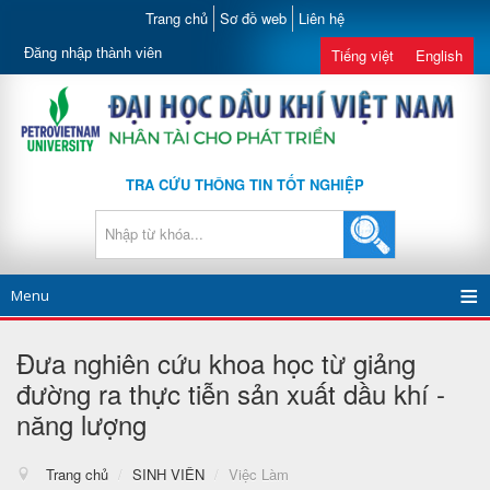
Trang chủ
Sơ đồ web
Liên hệ
Đăng nhập thành viên
Tiếng việt
English
TRA CỨU THÔNG TIN TỐT NGHIỆP
Menu
Đưa nghiên cứu khoa học từ giảng
đường ra thực tiễn sản xuất dầu khí -
năng lượng
Trang chủ
/
SINH VIÊN
/
Việc Làm