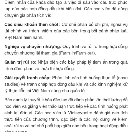
Điểm nhấn của khóa đào tạo là việc đi sâu vào cấu trúc phức
tạp của các hợp đồng dầu khí hiện đại. Các học viên đã cùng
chuyên gia phân tích về:
Các điều khoản then chốt:
Cơ chế phân bổ chi phí, nghĩa vụ
tài chính và trách nhiệm của các bên trong bối cảnh pháp luật
Việt Nam hiện hành.
Nghiệp vụ chuyển nhượng:
Quy trình và rủi ro trong hợp đồng
chuyển nhượng lãi tham gia (Farm-in/Farm-out).
Quản trị rủi ro
: Nhận diện các bẫy pháp lý tiềm ẩn trong quá
trình đàm phán và thực thi hợp đồng.
Giải quyết tranh chấp:
Phân tích các tình huống thực tế (case
studies) về tranh chấp hợp đồng dầu khí và các kinh nghiệm xử
lý thực tiễn tại Việt Nam cũng như quốc tế.
Bên cạnh lý thuyết, khóa đào tạo đã dành phần lớn thời lượng để
học viên và giảng viên thảo luận trực tiếp về các tình huống phát
sinh tại đơn vị. Các học viên từ Vietsovpetro đánh giá cao tính
thực tiễn của chương trình, đặc biệt là các nội dung về kiểm
soát rủi ro và cơ chế phối hợp giữa các bên trong hoạt động điều
hành chung.