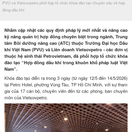
PVU và Vietsovpetro phối hợp tổ chức khóa đào tạo chuyên sâu về hợp
đồng dầu khí
Nhằm cập nhật các quy định pháp lý mới nhất và nâng cao
kỹ năng quản trị hợp đồng chuyên biệt trong ngành, Trung
tâm Bồi dưỡng nâng cao (ATC) thuộc Trường Đại học Dầu
khí Việt Nam (PVU) và Liên doanh Vietsovpetro - các đơn vị
thuộc hệ sinh thái Petrovietnam, đã phối hợp tổ chức khóa
đào tạo “Hợp đồng dầu khí trong khuôn khổ pháp luật Việt
Nam”.
Khóa đào tạo diễn ra trong 3 ngày (từ ngày 12/5 đến 14/5/2026)
tại Petro Hotel, phường Vũng Tàu, TP Hồ Chí Minh, với sự tham
gia của 17 cán bộ, chuyên viên đến từ các phòng, ban chuyên
môn của Vietsovpetro.