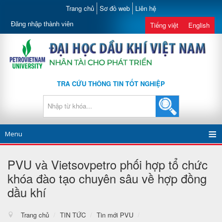
Trang chủ
Sơ đồ web
Liên hệ
Đăng nhập thành viên
Tiếng việt
English
TRA CỨU THÔNG TIN TỐT NGHIỆP
Menu
PVU và Vietsovpetro phối hợp tổ chức
khóa đào tạo chuyên sâu về hợp đồng
dầu khí
Trang chủ
/
TIN TỨC
/
Tin mới PVU
/