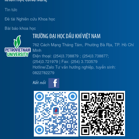
Tin tức
Đề tài Nghiên cứu Khoa học
Bài báo khoa học
TRƯỜNG ĐẠI HỌC DẦU KHÍ VIỆT NAM
762 Cách Mạng Tháng Tám, Phường Bà Rịa, TP. Hồ Chí
Minh
Điện thoại: (254)3.738879 ; (254)3.738877;
(254)3.721979 | Fax: (254) 3.733579
Hotline/Zalo Tư vấn hướng nghiệp, tuyển sinh:
0822782279
Kết nối