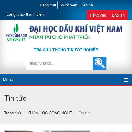
Trang chủ
Sơ đồ web
Liên hệ
Đăng nhập thành viên
Tiếng việt
English
TRA CỨU THÔNG TIN TỐT NGHIỆP
Menu
Tin tức
Trang chủ
/
KHOA HỌC CÔNG NGHỆ
/
Tin tức