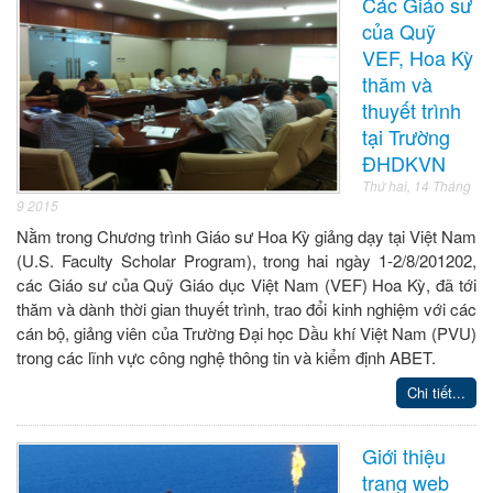
Các Giáo sư
của Quỹ
VEF, Hoa Kỳ
thăm và
thuyết trình
tại Trường
ĐHDKVN
Thứ hai, 14 Tháng
9 2015
Nằm trong Chương trình Giáo sư Hoa Kỳ giảng dạy tại Việt Nam
(U.S. Faculty Scholar Program), trong hai ngày 1-2/8/201202,
các Giáo sư của Quỹ Giáo dục Việt Nam (VEF) Hoa Kỳ, đã tới
thăm và dành thời gian thuyết trình, trao đổi kinh nghiệm với các
cán bộ, giảng viên của Trường Đại học Dầu khí Việt Nam (PVU)
trong các lĩnh vực công nghệ thông tin và kiểm định ABET.
Chi tiết...
Giới thiệu
trang web