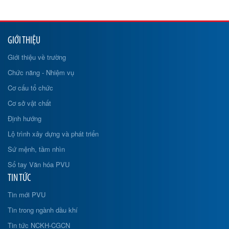
GIỚI THIỆU
Giới thiệu về trường
Chức năng - Nhiệm vụ
Cơ cấu tổ chức
Cơ sở vật chất
Định hướng
Lộ trình xây dựng và phát triển
Sứ mệnh, tầm nhìn
Sổ tay Văn hóa PVU
TIN TỨC
Tin mới PVU
Tin trong ngành dầu khí
Tin tức NCKH-CGCN