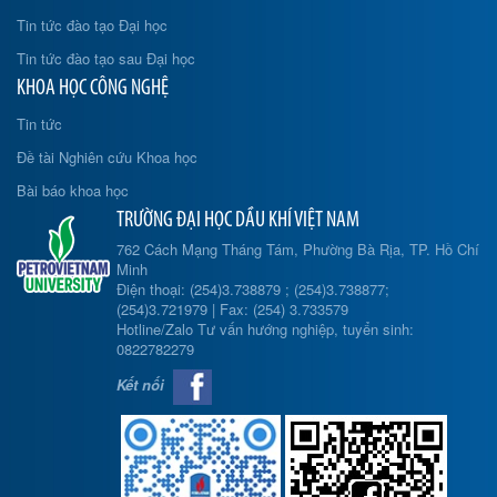
Tin tức đào tạo Đại học
Tin tức đào tạo sau Đại học
KHOA HỌC CÔNG NGHỆ
Tin tức
Đề tài Nghiên cứu Khoa học
Bài báo khoa học
TRƯỜNG ĐẠI HỌC DẦU KHÍ VIỆT NAM
762 Cách Mạng Tháng Tám, Phường Bà Rịa, TP. Hồ Chí
Minh
Điện thoại: (254)3.738879 ; (254)3.738877;
(254)3.721979 | Fax: (254) 3.733579
Hotline/Zalo Tư vấn hướng nghiệp, tuyển sinh:
0822782279
Kết nối