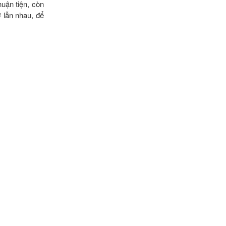
uận tiện, còn
ợ lẫn nhau, để