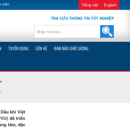
 viên
Tiếng việt
English
TRA CỨU THÔNG TIN TỐT NGHIỆP
N
TUYỂN DỤNG
LIÊN HỆ
ĐẢM BẢO CHẤT LƯỢNG
”
n”
Dầu khí Việt
VU) đã triển
ung tâm, đặc