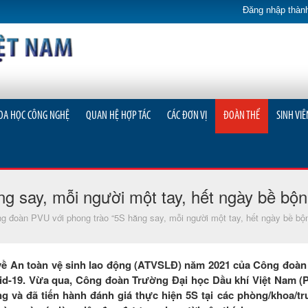
Đăng nhập thành
OA HỌC CÔNG NGHỆ
QUAN HỆ HỢP TÁC
CÁC ĐƠN VỊ
ĐOÀN THỂ
SINH VIÊ
 say, mỗi người một tay, hết ngày bề bộn
g đoàn PVU với phong trào “5S hăng say, mỗi người một tay, hết ngày bề bộ
ề An toàn vệ sinh lao động (ATVSLĐ) năm 2021 của Công đoàn 
-19. Vừa qua, Công đoàn Trường Đại học Dầu khí Việt Nam (P
g và đã tiến hành đánh giá thực hiện 5S tại các phòng/khoa/tr