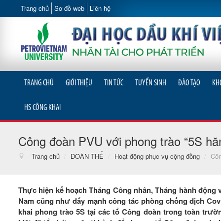
Trang chủ
Sơ đồ web
Liên hệ
TRANG CHỦ
GIỚI THIỆU
TIN TỨC
TUYỂN SINH
ĐÀO TẠO
KH
HS CÔNG KHAI
Công đoàn PVU với phong trào “5S hăng
Trang chủ
/
ĐOÀN THỂ
/
Hoạt động phục vụ cộng đồng
/
Côn
Thực hiện kế hoạch Tháng Công nhân, Tháng hành động v
Nam cũng như đẩy mạnh công tác phòng chống dịch Covid
khai phong trào 5S tại các tổ Công đoàn trong toàn trườn