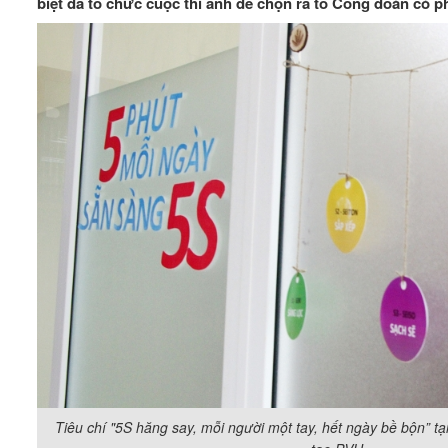
biệt đã tổ chức cuộc thi ảnh để chọn ra tổ Công đoàn có 
Tiêu chí "5S hăng say, mỗi người một tay, hết ngày bề bộn” 