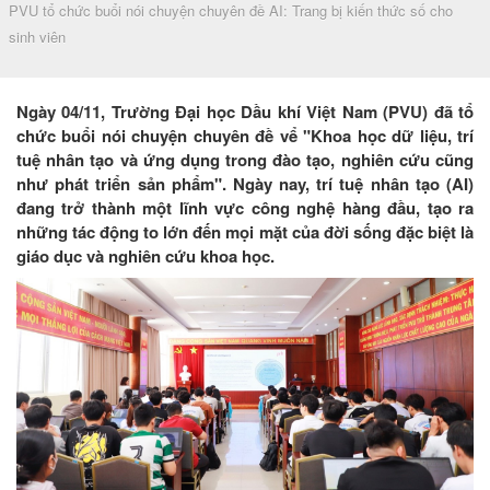
PVU tổ chức buổi nói chuyện chuyên đề AI: Trang bị kiến thức số cho
sinh viên
Ngày 04/11, Trường Đại học Dầu khí Việt Nam (PVU) đã tổ
chức buổi nói chuyện chuyên đề vể "Khoa học dữ liệu, trí
tuệ nhân tạo và ứng dụng trong đào tạo, nghiên cứu cũng
như phát triển sản phẩm". Ngày nay, trí tuệ nhân tạo (AI)
đang trở thành một lĩnh vực công nghệ hàng đầu, tạo ra
những tác động to lớn đến mọi mặt của đời sống đặc biệt là
giáo dục và nghiên cứu khoa học.