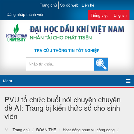
Trang chủ
Sơ đồ web
Liên hệ
Đăng nhập thành viên
Tiếng việt
English
TRA CỨU THÔNG TIN TỐT NGHIỆP
Menu
PVU tổ chức buổi nói chuyện chuyên
đề AI: Trang bị kiến thức số cho sinh
viên
Trang chủ
/
ĐOÀN THỂ
/
Hoạt động phục vụ cộng đồng
/