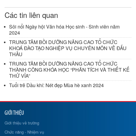
Các tin liên quan
Sôi nổi Ngày hội Văn hóa Học sinh - Sinh viên năm
2024
TRUNG TÂM BỒI DƯỠNG NÂNG CAO TỔ CHỨC
KHOÁ ĐÀO TẠO NGHIỆP VỤ CHUYÊN MÔN VỀ ĐẤU
THẦU
TRUNG TÂM BỒI DƯỠNG NÂNG CAO TỔ CHỨC
THÀNH CÔNG KHÓA HỌC “PHÂN TÍCH VÀ THIẾT KẾ
THỬ VỈA”
Tuổi trẻ Dầu khí: Nét đẹp Mùa hè xanh 2024
GIỚI THIỆU
Giới thiệu về trường
Chức năng - Nhiệm vụ