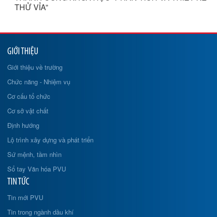
THỬ VỈA”
GIỚI THIỆU
Giới thiệu về trường
Chức năng - Nhiệm vụ
Cơ cấu tổ chức
Cơ sở vật chất
Định hướng
Lộ trình xây dựng và phát triển
Sứ mệnh, tầm nhìn
Sổ tay Văn hóa PVU
TIN TỨC
Tin mới PVU
Tin trong ngành dầu khí