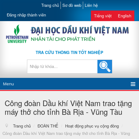
Trang chủ
Sơ đồ web
Liên hệ
Đăng nhập thành viên
Tiếng việt
English
TRA CỨU THÔNG TIN TỐT NGHIỆP
Menu
Công đoàn Dầu khí Việt Nam trao tặng
máy thở cho tỉnh Bà Rịa - Vũng Tàu
Trang chủ
/
ĐOÀN THỂ
/
Hoạt động phục vụ cộng đồng
/
Công đoàn Dầu khí Việt Nam trao tặng máy thở cho tỉnh Bà Rịa - Vũng