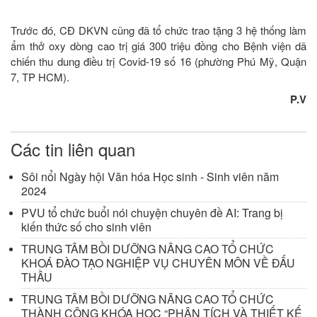
Trước đó, CĐ DKVN cũng đã tổ chức trao tặng 3 hệ thống làm
ẩm thở oxy dòng cao trị giá 300 triệu đồng cho Bệnh viện dã
chiến thu dung điều trị Covid-19 số 16 (phường Phú Mỹ, Quận
7, TP HCM).
P.V
Các tin liên quan
Sôi nổi Ngày hội Văn hóa Học sinh - Sinh viên năm
2024
PVU tổ chức buổi nói chuyện chuyên đề AI: Trang bị
kiến thức số cho sinh viên
TRUNG TÂM BỒI DƯỠNG NÂNG CAO TỔ CHỨC
KHOÁ ĐÀO TẠO NGHIỆP VỤ CHUYÊN MÔN VỀ ĐẤU
THẦU
TRUNG TÂM BỒI DƯỠNG NÂNG CAO TỔ CHỨC
THÀNH CÔNG KHÓA HỌC “PHÂN TÍCH VÀ THIẾT KẾ