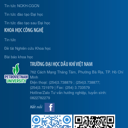
Tin tức NCKH-CGCN
Tin tức đào tạo Đại học
Tin tức đào tạo sau Đại học
KHOA HỌC CÔNG NGHỆ
Tin tức
Đề tài Nghiên cứu Khoa học
Bài báo khoa học
TRƯỜNG ĐẠI HỌC DẦU KHÍ VIỆT NAM
762 Cách Mạng Tháng Tám, Phường Bà Rịa, TP. Hồ Chí
Minh
Điện thoại: (254)3.738879 ; (254)3.738877;
(254)3.721979 | Fax: (254) 3.733579
Hotline/Zalo Tư vấn hướng nghiệp, tuyển sinh:
0822782279
Kết nối