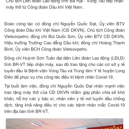
Chủ tịch Liên đoàn Lao động tỉnh Bà Rịa - Vũng Tàu tiếp nhận
máy thở từ Công đoàn Dầu khí Việt Nam.
Đoàn công tác có đồng chí Nguyễn Quốc Đạt, Ủy viên BTV
Công đoàn Dầu khí Việt Nam (CĐ DKVN), Chủ tịch Công đoàn
Vietsovpetro; đồng chí Bùi Quốc Sơn, Ủy viên BTV CĐ DKVN,
Hiệu trưởng Trường Cao đẳng Dầu khí; đồng chí Hoàng Thanh
Bình, Ủy viên BCH Công đoàn Vietsovpetro.
Đồng chí Huỳnh Sơn Tuấn đại diện Liên đoàn Lao động (LĐLĐ)
tỉnh BR-VT tiếp nhận máy, sau đó trao tặng cho các cơ sở y tế
tuyến đầu là Bệnh viện Vũng Tàu và Trung tâm Y tế huyện Long
Điền để phục vụ cho công tác điều trị bệnh nhân Covid-19.
Tại buổi làm việc, đồng chí Nguyễn Quốc Đạt nhấn mạnh việc
trao tặng máy thở của CĐ DKVN nhằm góp phần chia sẻ khó
khăn, hỗ trợ các y bác sĩ, nhân viên y tế nơi tuyến đầu chống
dịch, tăng khả năng điều trị cho các bệnh nhân mắc Covid-19
trên địa bàn tỉnh BR-VT.