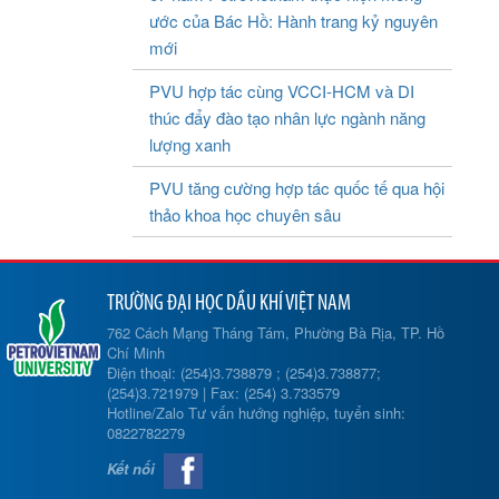
ước của Bác Hồ: Hành trang kỷ nguyên
mới
PVU hợp tác cùng VCCI-HCM và DI
thúc đẩy đào tạo nhân lực ngành năng
lượng xanh
PVU tăng cường hợp tác quốc tế qua hội
thảo khoa học chuyên sâu
TRƯỜNG ĐẠI HỌC DẦU KHÍ VIỆT NAM
762 Cách Mạng Tháng Tám, Phường Bà Rịa, TP. Hồ
Chí Minh
Điện thoại: (254)3.738879 ; (254)3.738877;
(254)3.721979 | Fax: (254) 3.733579
Hotline/Zalo Tư vấn hướng nghiệp, tuyển sinh:
0822782279
Kết nối