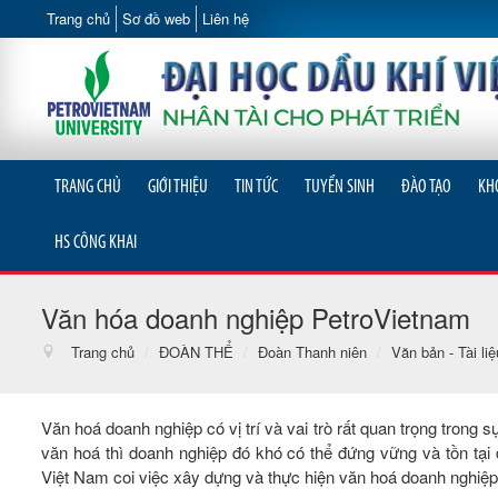
Trang chủ
Sơ đồ web
Liên hệ
TRANG CHỦ
GIỚI THIỆU
TIN TỨC
TUYỂN SINH
ĐÀO TẠO
KH
HS CÔNG KHAI
Văn hóa doanh nghiệp PetroVietnam
Trang chủ
/
ĐOÀN THỂ
/
Đoàn Thanh niên
/
Văn bản - Tài liệ
Văn hoá doanh nghiệp có vị trí và vai trò rất quan trọng trong 
văn hoá thì doanh nghiệp đó khó có thể đứng vững và tồn tại 
Việt Nam coi việc xây dựng và thực hiện văn hoá doanh nghiệp 