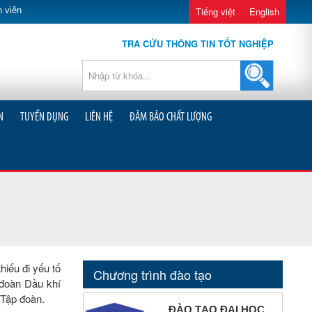
 viên
Tiếng việt
English
TRA CỨU THÔNG TIN TỐT NGHIỆP
N
TUYỂN DỤNG
LIÊN HỆ
ĐẢM BẢO CHẤT LƯỢNG
hiếu đi yếu tố
Chương trình đào tạo
 đoàn Dầu khí
 Tập đoàn.
ĐÀO TẠO ĐẠI HỌC