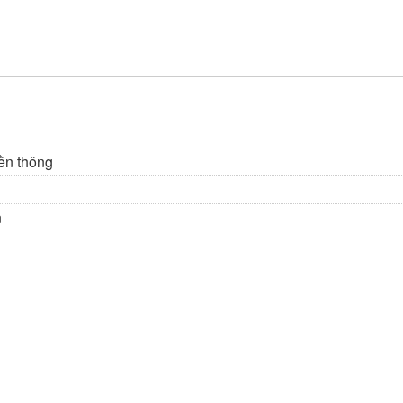
ền thông
n