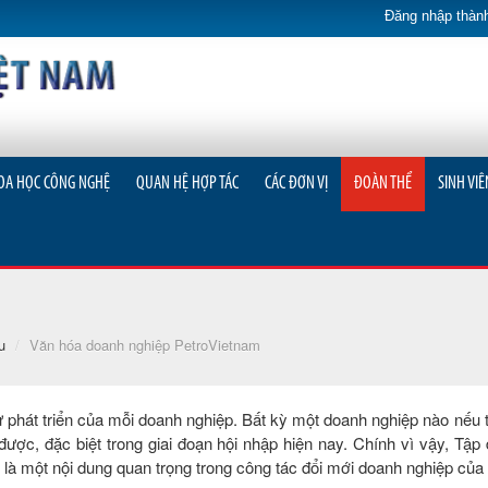
Đăng nhập thành
OA HỌC CÔNG NGHỆ
QUAN HỆ HỢP TÁC
CÁC ĐƠN VỊ
ĐOÀN THỂ
SINH VIÊ
u
/
Văn hóa doanh nghiệp PetroVietnam
sự phát triển của mỗi doanh nghiệp. Bất kỳ một doanh nghiệp nào nếu t
được, đặc biệt trong giai đoạn hội nhập hiện nay. Chính vì vậy, Tập
là một nội dung quan trọng trong công tác đổi mới doanh nghiệp của