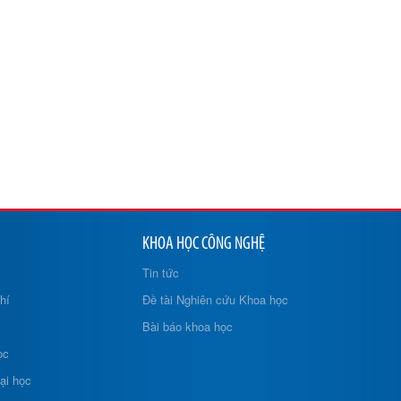
KHOA HỌC CÔNG NGHỆ
Tin tức
hí
Đề tài Nghiên cứu Khoa học
Bài báo khoa học
ọc
ại học