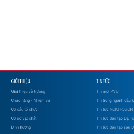
GIỚI THIỆU
TIN TỨC
Giới thiệu về trường
Tin mới PVU
Chức năng - Nhiệm vụ
Tin trong ngành dầu k
Cơ cấu tổ chức
Tin tức NCKH-CGCN
Cơ sở vật chất
Tin tức đào tạo Đại h
Định hướng
Tin tức đào tạo sau Đ