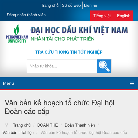
Trang chủ
Sơ đồ web
Liên hệ
Đăng nhập thành viên
Tiếng việt
English
TRA CỨU THÔNG TIN TỐT NGHIỆP
Menu
Văn bản kế hoạch tổ chức Đại hội
Đoàn các cấp
Trang chủ
/
ĐOÀN THỂ
/
Đoàn Thanh niên
/
Văn bản - Tài liệu
/
Văn bản kế hoạch tổ chức Đại hội Đoàn các cấp