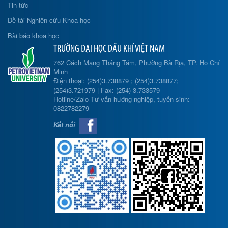
Tin tức
Đề tài Nghiên cứu Khoa học
Bài báo khoa học
TRƯỜNG ĐẠI HỌC DẦU KHÍ VIỆT NAM
762 Cách Mạng Tháng Tám, Phường Bà Rịa, TP. Hồ Chí
Minh
Điện thoại: (254)3.738879 ; (254)3.738877;
(254)3.721979 | Fax: (254) 3.733579
Hotline/Zalo Tư vấn hướng nghiệp, tuyển sinh:
0822782279
Kết nối