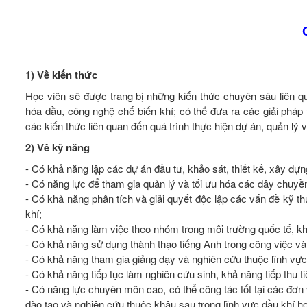
1) Về kiến thức
Học viên sẽ được trang bị những kiến thức chuyên sâu liên qu
hóa dầu, công nghệ chế biến khí; có thể đưa ra các giải pháp 
các kiến thức liên quan đến quá trình thực hiện dự án, quản lý
2) Về kỹ năng
- Có khả năng lập các dự án đầu tư, khảo sát, thiết kế, xây dự
- Có năng lực để tham gia quản lý và tối ưu hóa các dây chuyề
- Có khả năng phân tích và giải quyết độc lập các vấn đề kỹ th
khí;
- Có khả năng làm việc theo nhóm trong môi trường quốc tế, kh
- Có khả năng sử dụng thành thạo tiếng Anh trong công việc và 
- Có khả năng tham gia giảng dạy và nghiên cứu thuộc lĩnh vự
- Có khả năng tiếp tục làm nghiên cứu sinh, khả năng tiếp thu 
- Có năng lực chuyên môn cao, có thể công tác tốt tại các đơn
đào tạo và nghiên cứu thuộc khâu sau trong lĩnh vực dầu khí ho