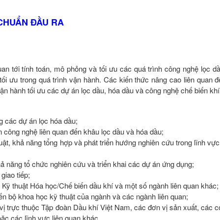
CHUẨN ĐẦU RA
an tới tính toán, mô phỏng và tối ưu các quá trình công nghệ lọc d
tối ưu trong quá trình vận hành. Các kiến thức nâng cao liên quan đ
 vận hành tối ưu các dự án lọc dầu, hóa dầu và công nghệ chế biến khí
ng các dự án lọc hóa dầu;
n công nghệ liên quan đến khâu lọc dầu và hóa dầu;
uật, khả năng tổng hợp và phát triển hướng nghiên cứu trong lĩnh vự
ả năng tổ chức nghiên cứu và triển khai các dự án ứng dụng;
giao tiếp;
c Kỹ thuật Hóa học/Chế biến dầu khí và một số ngành liên quan khác;
tiến bộ khoa học kỹ thuật của ngành và các ngành liên quan;
 vị trực thuộc Tập đoàn Dầu khí Việt Nam, các đơn vị sản xuất, các 
ặc các lĩnh vực liên quan khác.