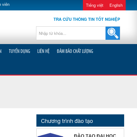
 viên
Tiếng việt
English
TRA CỨU THÔNG TIN TỐT NGHIỆP
N
TUYỂN DỤNG
LIÊN HỆ
ĐẢM BẢO CHẤT LƯỢNG
Chương trình đào tạo
ĐÀO TẠO ĐẠI HỌC