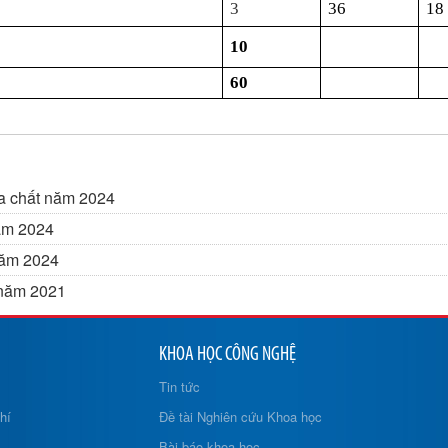
3
36
18
10
60
ịa chất năm 2024
năm 2024
năm 2024
t năm 2021
KHOA HỌC CÔNG NGHỆ
Tin tức
hí
Đề tài Nghiên cứu Khoa học
Bài báo khoa học