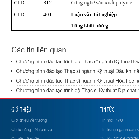
CLD
312
Công nghệ sản xuất polyme
CLD
401
Luận văn tốt nghiệp
Tổng khối lượng
Các tin liên quan
Chương trình đào tạo trình độ Thạc sĩ ngành Kỹ thuật Đ
Chương trình đào tạo Thạc sĩ ngành Kỹ thuật Dầu khí 
Chương trình đào tạo Thạc sĩ ngành Kỹ thuật Hóa học 
Chương trình đào tạo trình độ Thạc sĩ Kỹ thuật Địa chấ
GIỚI THIỆU
TIN TỨC
Giới thiệu về trường
Tin mới PVU
Chức năng - Nhiệm vụ
Tin trong ngành dầu k
Cơ cấu tổ chức
Tin tức NCKH-CGCN