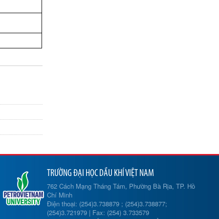
TRƯỜNG ĐẠI HỌC DẦU KHÍ VIỆT NAM
762 Cách Mạng Tháng Tám, Phường Bà Rịa, TP. Hồ
Chí Minh
Điện thoại: (254)3.738879 ; (254)3.738877;
(254)3.721979 | Fax: (254) 3.733579