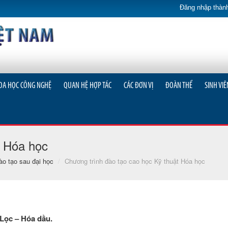
Đăng nhập thành
OA HỌC CÔNG NGHỆ
QUAN HỆ HỢP TÁC
CÁC ĐƠN VỊ
ĐOÀN THỂ
SINH VIÊ
t Hóa học
ào tạo sau đại học
/
Chương trình đào tạo cao học Kỹ thuật Hóa học
Lọc – Hóa dầu.