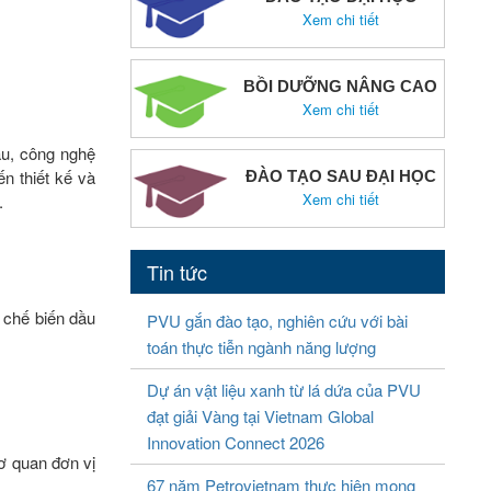
Xem chi tiết
BỒI DƯỠNG NÂNG CAO
Xem chi tiết
ầu, công nghệ
ến thiết kế và
ĐÀO TẠO SAU ĐẠI HỌC
Xem chi tiết
.
Tin tức
c chế biến dầu
PVU gắn đào tạo, nghiên cứu với bài
toán thực tiễn ngành năng lượng
Dự án vật liệu xanh từ lá dứa của PVU
đạt giải Vàng tại Vietnam Global
Innovation Connect 2026
cơ quan đơn vị
67 năm Petrovietnam thực hiện mong