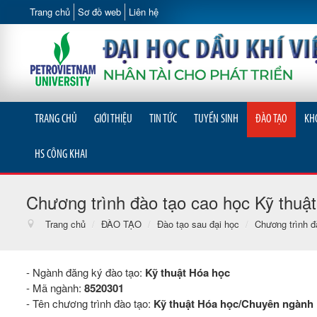
Trang chủ
Sơ đồ web
Liên hệ
TRANG CHỦ
GIỚI THIỆU
TIN TỨC
TUYỂN SINH
ĐÀO TẠO
KH
HS CÔNG KHAI
Chương trình đào tạo cao học Kỹ thuậ
Trang chủ
/
ĐÀO TẠO
/
Đào tạo sau đại học
/
Chương trình đ
- Ngành đăng ký đào tạo:
Kỹ thuật Hóa học
- Mã ngành:
8520301
- Tên chương trình đào tạo:
Kỹ thuật Hóa học/Chuyên ngành 