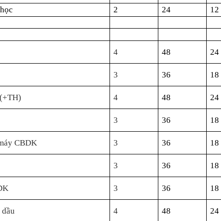
 học
2
24
12
í
4
48
24
3
36
18
 (+TH)
4
48
24
3
36
18
à máy CBDK
3
36
18
3
36
18
BDK
3
36
18
a dầu
4
48
24