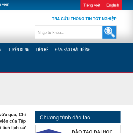
 viên
Tiếng việt
English
TRA CỨU THÔNG TIN TỐT NGHIỆP
N
TUYỂN DỤNG
LIÊN HỆ
ĐẢM BẢO CHẤT LƯỢNG
vừa qua, Chi
Chương trình đào tạo
viên của Tập
tích lịch sử
ĐÀO TẠO ĐẠI HỌC