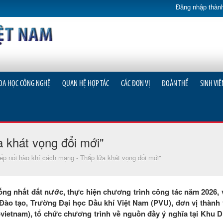
Đăng nhập thành
OA HỌC CÔNG NGHỆ
QUAN HỆ HỢP TÁC
CÁC ĐƠN VỊ
ĐOÀN THỂ
SINH VIÊ
a khát vọng đổi mới"
iếp nối hào khí cách mạng - Thắp lửa khát vọng đổi mới"
ng nhất đất nước, thực hiện chương trình công tác năm 2026, 
ào tạo, Trường Đại học Dầu khí Việt Nam (PVU), đơn vị thành 
etnam), tổ chức chương trình về nguồn đầy ý nghĩa tại Khu Di 