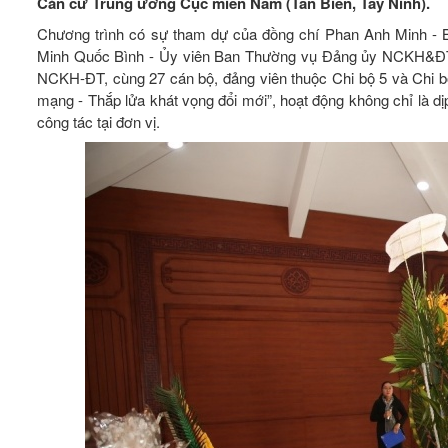
Căn cứ Trung ương Cục miền Nam (Tân Biên, Tây Ninh).
Chương trình có sự tham dự của đồng chí Phan Anh Minh -
Minh Quốc Bình - Ủy viên Ban Thường vụ Đảng ủy NCKH&ĐT,
NCKH-ĐT, cùng 27 cán bộ, đảng viên thuộc Chi bộ 5 và Chi bộ 
mạng - Thắp lửa khát vọng đổi mới”, hoạt động không chỉ là dịp 
công tác tại đơn vị.