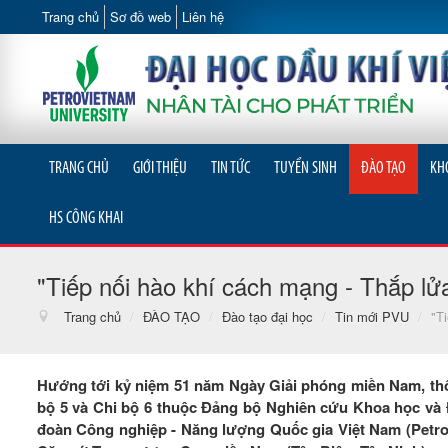
Trang chủ
Sơ đồ web
Liên hệ
TRANG CHỦ
GIỚI THIỆU
TIN TỨC
TUYỂN SINH
ĐÀO TẠO
KH
HS CÔNG KHAI
"Tiếp nối hào khí cách mạng - Thắp lử
Trang chủ
/
ĐÀO TẠO
/
Đào tạo đại học
/
Tin mới PVU
/
"T
Hướng tới kỷ niệm 51 năm Ngày Giải phóng miền Nam, thố
bộ 5 và Chi bộ 6 thuộc Đảng bộ Nghiên cứu Khoa học và Đ
đoàn Công nghiệp - Năng lượng Quốc gia Việt Nam (Petrovi