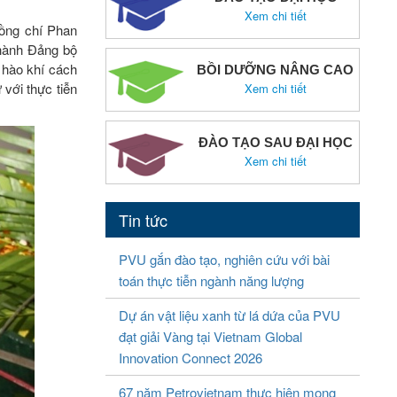
Xem chi tiết
ồng chí Phan
hành Đảng bộ
 hào khí cách
BỒI DƯỠNG NÂNG CAO
 với thực tiễn
Xem chi tiết
ĐÀO TẠO SAU ĐẠI HỌC
Xem chi tiết
Tin tức
PVU gắn đào tạo, nghiên cứu với bài
toán thực tiễn ngành năng lượng
Dự án vật liệu xanh từ lá dứa của PVU
đạt giải Vàng tại Vietnam Global
Innovation Connect 2026
67 năm Petrovietnam thực hiện mong