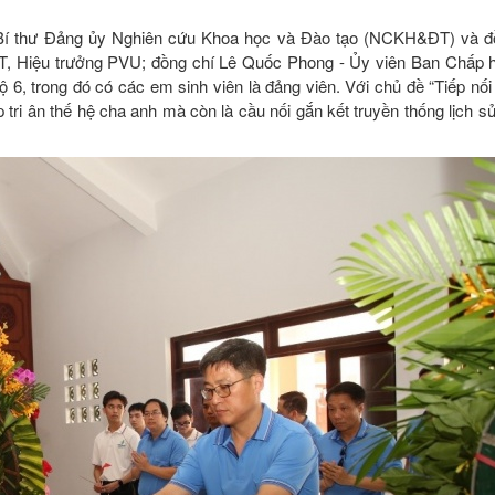
 Bí thư Đảng ủy Nghiên cứu Khoa học và Đào tạo (NCKH&ĐT) và đ
 Hiệu trưởng PVU; đồng chí Lê Quốc Phong - Ủy viên Ban Chấp 
6, trong đó có các em sinh viên là đảng viên. Với chủ đề “Tiếp nối
tri ân thế hệ cha anh mà còn là cầu nối gắn kết truyền thống lịch sử