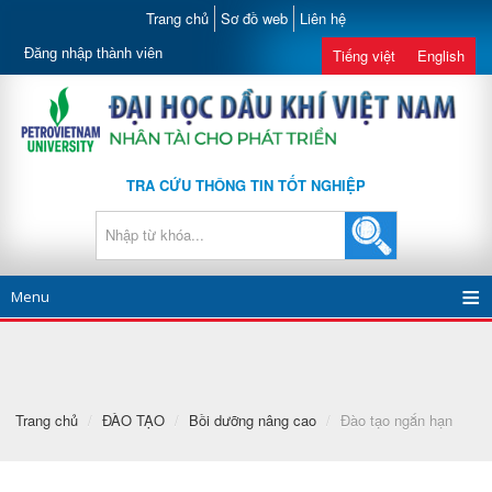
Trang chủ
Sơ đồ web
Liên hệ
Đăng nhập thành viên
Tiếng việt
English
TRA CỨU THÔNG TIN TỐT NGHIỆP
Menu
Trang chủ
/
ĐÀO TẠO
/
Bồi dưỡng nâng cao
/
Đào tạo ngắn hạn