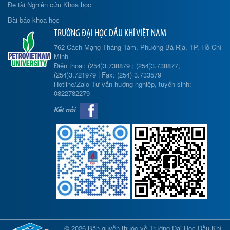
Đề tài Nghiên cứu Khoa học
Bài báo khoa học
TRƯỜNG ĐẠI HỌC DẦU KHÍ VIỆT NAM
762 Cách Mạng Tháng Tám, Phường Bà Rịa, TP. Hồ Chí
Minh
Điện thoại: (254)3.738879 ; (254)3.738877;
(254)3.721979 | Fax: (254) 3.733579
Hotline/Zalo Tư vấn hướng nghiệp, tuyển sinh:
0822782279
Kết nối
© 2026 Bản quyền thuộc về Trường Đại Học Dầu Khí