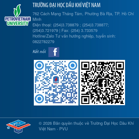
TRƯỜNG ĐẠI HỌC DẦU KHÍ VIỆT NAM
762 Cách Mạng Tháng Tám, Phường Bà Rịa, TP. Hồ Chí
Minh
Điện thoại: (254)3.738879 ; (254)3.738877;
(254)3.721979 | Fax: (254) 3.733579
Hotline/Zalo Tư vấn hướng nghiệp, tuyển sinh:
0822782279
Kết nối
© 2026 Bản quyền thuộc về Trường Đại Học Dầu Khí
Việt Nam - PVU