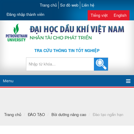
Trang chủ
Sơ đồ web
Liên hệ
Đăng nhập thành viên
Tiếng việt
English
TRA CỨU THÔNG TIN TỐT NGHIỆP
Menu
Trang chủ
/
ĐÀO TẠO
/
Bồi dưỡng nâng cao
/
Đào tạo ngắn hạn