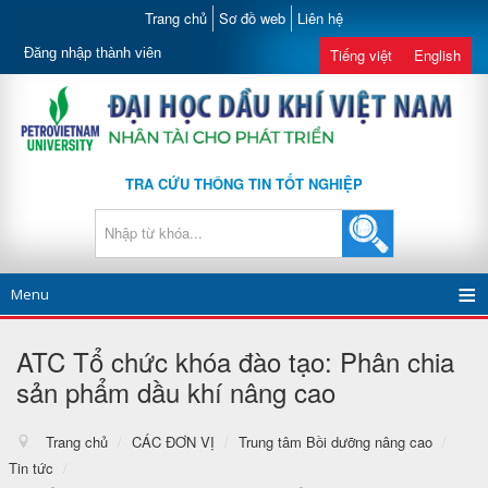
Trang chủ
Sơ đồ web
Liên hệ
Đăng nhập thành viên
Tiếng việt
English
TRA CỨU THÔNG TIN TỐT NGHIỆP
Menu
ATC Tổ chức khóa đào tạo: Phân chia
sản phẩm dầu khí nâng cao
Trang chủ
/
CÁC ĐƠN VỊ
/
Trung tâm Bồi dưỡng nâng cao
/
Tin tức
/