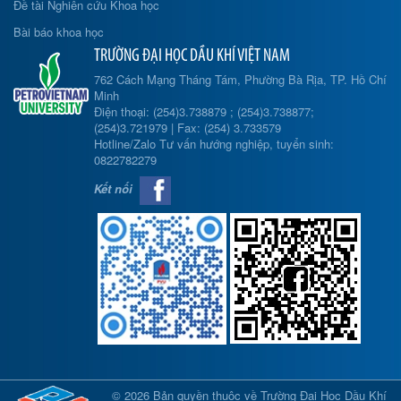
Đề tài Nghiên cứu Khoa học
Bài báo khoa học
TRƯỜNG ĐẠI HỌC DẦU KHÍ VIỆT NAM
762 Cách Mạng Tháng Tám, Phường Bà Rịa, TP. Hồ Chí
Minh
Điện thoại: (254)3.738879 ; (254)3.738877;
(254)3.721979 | Fax: (254) 3.733579
Hotline/Zalo Tư vấn hướng nghiệp, tuyển sinh:
0822782279
Kết nối
© 2026 Bản quyền thuộc về Trường Đại Học Dầu Khí