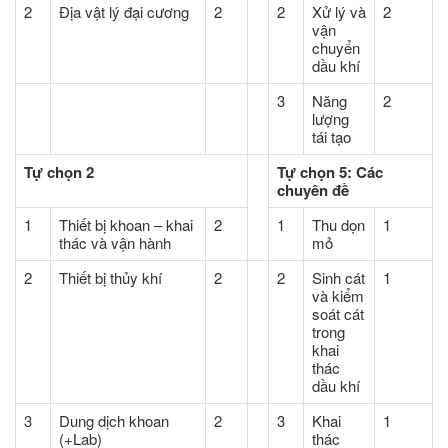
2
Địa vật lý đại cương
2
2
Xử lý và
2
vận
chuyển
dầu khí
3
Năng
2
lượng
tái tạo
Tự chọn 2
Tự chọn 5: Các
chuyên đề
1
Thiết bị khoan – khai
2
1
Thu dọn
1
thác và vận hành
mỏ
2
Thiết bị thủy khí
2
2
Sinh cát
1
và kiểm
soát cát
trong
khai
thác
dầu khí
3
Dung dịch khoan
2
3
Khai
1
(+Lab)
thác