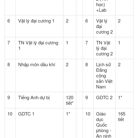
học)
+Lab
6
Vật lý đại cương 1
2
6
Vật lý
2
đại
cương 2
7
TN Vật lý đại cương
1
7
TN Vật
1
1
lý đại
cương 2
8
Nhập môn dầu khí
2
8
Lịch sử
2
Đảng
cộng
sản Việt
Nam
9
Tiếng Anh dự bị
120
9
GDTC 2
1*
tiết*
10
GDTC 1
1*
10
Giáo
165
dục
tiết
Quốc
phòng -
An ninh