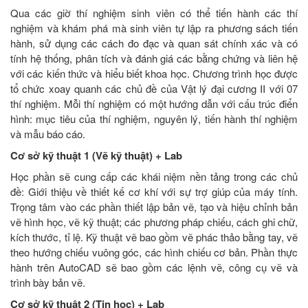
Qua các giờ thí nghiệm sinh viên có thể tiến hành các thí
nghiệm và khám phá mà sinh viên tự lập ra phương sách tiến
hành, sử dụng các cách đo đạc và quan sát chính xác và có
tính hệ thống, phân tích và đánh giá các bằng chứng và liên hệ
với các kiến thức và hiểu biết khoa học. Chương trình học được
tổ chức xoay quanh các chủ đề của Vật lý đại cương II với 07
thí nghiệm. Mỗi thí nghiệm có một hướng dẫn với cấu trúc điển
hình: mục tiêu của thí nghiệm, nguyên lý, tiến hành thí nghiệm
và mẫu báo cáo.
Cơ sở kỹ thuật 1 (Vẽ kỹ thuật) + Lab
Học phần sẽ cung cấp các khái niệm nền tảng trong các chủ
đề: Giới thiệu về thiết kế cơ khí với sự trợ giúp của máy tính.
Trọng tâm vào các phần thiết lập bản vẽ, tạo và hiệu chỉnh bản
vẽ hình học, vẽ kỹ thuật; các phương pháp chiếu, cách ghi chữ,
kích thước, tỉ lệ. Kỹ thuật vẽ bao gồm vẽ phác thảo bằng tay, vẽ
theo hướng chiếu vuông góc, các hình chiếu cơ bản. Phần thực
hành trên AutoCAD sẽ bao gồm các lệnh vẽ, công cụ vẽ và
trình bày bản vẽ.
Cơ sở kỹ thuật 2 (Tin học) + Lab