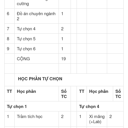
cường
6
Đồ án chuyên ngành
1
2
7
Tự chọn 4
2
8
Tự chọn 5
1
9
Tự chọn 6
1
CỘNG
19
HỌC PHẦN TỰ CHỌN
TT
Học phần
Số
TT
Học phần
Số
TC
TC
Tự chọn 1
Tự chọn 4
1
Trầm tích học
2
1
Xi măng
2
(+Lab)