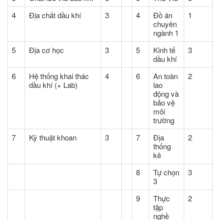
4
Địa chất dầu khí
3
4
Đồ án
1
chuyên
ngành 1
5
Địa cơ học
3
5
Kinh tế
3
dầu khí
6
Hệ thống khai thác
4
6
An toàn
2
dầu khí (+ Lab)
lao
động và
bảo vệ
môi
trường
7
Kỹ thuật khoan
3
7
Địa
2
thống
kê
8
Tự chọn
3
3
9
Thực
2
tập
nghề