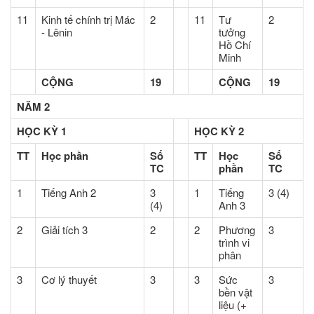
11
Kinh tế chính trị Mác
2
11
Tư
2
- Lênin
tưởng
Hồ Chí
Minh
CỘNG
19
CỘNG
19
NĂM 2
HỌC KỲ 1
HỌC KỲ 2
TT
Học phần
Số
TT
Học
Số
TC
phần
TC
1
Tiếng Anh 2
3
1
Tiếng
3 (4)
(4)
Anh 3
2
Giải tích 3
2
2
Phương
3
trình vi
phân
3
Cơ lý thuyết
3
3
Sức
3
bền vật
liệu (+