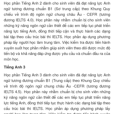
Học phần Tiếng Anh 2 dành cho sinh viên đã đạt năng lực Anh
ngữ tương đương chuẩn B1 (Sơ trung cấp) theo Khung Quy
chiếu về trình độ ngôn ngữ chung châu Âu - CEFR (tương
đương IELTS 4.0). Học phần này nhằm chuẩn bị cho sinh viên
những kỹ năng ngôn ngữ cần thiết để các em tiếp tục phát triển
năng lực tiếng Anh, đồng thời tiếp cận và thực hành các dạng
bài tập theo cấu trúc bài thi IELTS. Học phần áp dụng phương
pháp lấy người học làm trung tâm. Việc kiểm tra được tiến hành
xuyên suốt học phần nhằm giúp sinh viên theo dõi được mức độ
tiến bộ và khả năng đáp ứng được yêu cầu và chuẩn đầu ra của
môn học.
Tiếng Anh 3
Học phần Tiếng Anh 3 dành cho sinh viên đã đạt năng lực Anh
ngữ tương đương chuẩn B1 (Trung cấp) theo Khung Quy chiếu
về trình độ ngôn ngữ chung châu Âu -CEFR (tương đương
IELTS 4.5). Học phần này nhằm chuẩn bị cho sinh viên những
kỹ năng ngôn ngữ cần thiết để các em tiếp tục phát triển năng
lực tiếng Anh, đồng thời tiếp tục thực hành các dạng bài tập theo
cấu trúc bài thi IELTS. Học phần áp dụng phương pháp lấy
người học làm trung tâm. Việc kiểm tra được tiến hành xuyên