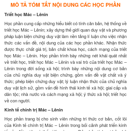
MÔ TẢ TÓM TẮT NỘI DUNG CÁC HỌC PHẦN
Triết học Mác – Lênin
Học phần cung cấp những hiểu biết có tính căn bản, hệ thống về
triết học Mác – Lênin; xây dựng thế giới quan duy vật và phương
pháp luận biện chứng duy vật làm nền tảng lí luận cho việc nhận
thức các vấn đề, nội dung của các học phần khác. Nhận thức
được thực chất giá trị, bản chất khoa học, cách mạng của triết
học Mác – Lênin. Học phần trình bày những nét khái quát nhất
về triết học, triết học Mác – Lênin và vai trò của triết học Mác –
Lênin trong đời sống xã hội; trình bày những nội dung cơ bản
của chủ nghĩa duy vật biện chứng, gồm vấn đề vật chất và ý
thức; phép biện chứng duy vật; lý luận nhận thức của chủ nghĩa
duy vật lịch sử, gồm vấn đề hình thái kinh tế xã hội; giai cấp và
dân tộc; nhà nước và cách mạng xã hội; ý thức xã hội; triết học
về con người.
Kinh tế chính trị Mác – Lênin
Học phần trang bị cho sinh viên những tri thức cơ bản, cốt lõi
của Kinh tế chính trị Mác – Lênin trong bối cảnh phát triển kinh