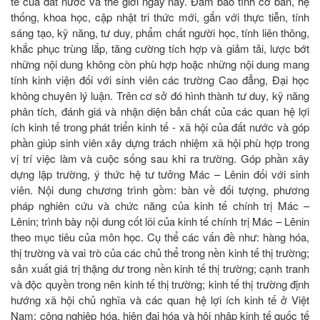
tế của đất nước và thế giới ngày nay. Đảm bảo tính cơ bản, hệ
thống, khoa học, cập nhật tri thức mới, gắn với thực tiễn, tính
sáng tạo, kỹ năng, tư duy, phẩm chất người học, tính liên thông,
khắc phục trùng lắp, tăng cường tích hợp và giảm tải, lược bớt
những nội dung không còn phù hợp hoặc những nội dung mang
tính kinh viện đối với sinh viên các trường Cao đẳng, Đại học
không chuyên lý luận. Trên cơ sở đó hình thành tư duy, kỹ năng
phân tích, đánh giá và nhận diện bản chất của các quan hệ lợi
ích kinh tế trong phát triển kinh tế - xã hội của đất nước và góp
phần giúp sinh viên xây dựng trách nhiệm xã hội phù hợp trong
vị trí việc làm và cuộc sống sau khi ra trường. Góp phần xây
dựng lập trường, ý thức hệ tư tưởng Mác – Lênin đối với sinh
viên. Nội dung chương trình gồm: bàn về đối tượng, phương
pháp nghiên cứu và chức năng của kinh tế chính trị Mác –
Lênin; trình bày nội dung cốt lõi của kinh tế chính trị Mác – Lênin
theo mục tiêu của môn học. Cụ thể các vấn đề như: hàng hóa,
thị trường và vai trò của các chủ thể trong nền kinh tế thị trường;
sản xuất giá trị thặng dư trong nền kinh tế thị trường; cạnh tranh
và độc quyền trong nên kinh tế thị trường; kinh tế thị trường định
hướng xã hội chủ nghĩa và các quan hệ lợi ích kinh tế ở Việt
Nam; công nghiệp hóa, hiện đại hóa và hội nhập kinh tế quốc tế