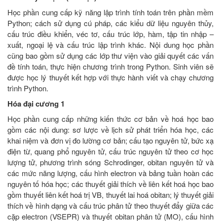
Học phần cung cấp kỹ năng lập trình tính toán trên phần mềm
Python; cách sử dụng cú pháp, các kiểu dữ liệu nguyên thủy,
cấu trúc điều khiển, véc tơ, cấu trúc lớp, hàm, tập tin nhập –
xuất, ngoại lệ và cấu trúc lập trình khác. Nội dung học phần
cũng bao gồm sử dụng các lớp thư viện vào giải quyết các vấn
đề tính toán, thực hiện chương trình trong Python. Sinh viên sẽ
được học lý thuyết kết hợp với thực hành viết và chạy chương
trình Python.
Hóa đại cương 1
Học phần cung cấp những kiến thức cơ bản về hoá học bao
gồm các nội dung: sơ lược về lịch sử phát triển hóa học, các
khai niệm và đơn vị đo lường cơ bản; cấu tạo nguyên tử, bức xạ
điện từ, quang phổ nguyên tử, cấu trúc nguyên tử theo cơ học
lượng tử, phương trình sóng Schrodinger, obitan nguyên tử và
các mức năng lượng, cấu hình electron và bảng tuần hoàn các
nguyên tố hóa học; các thuyết giải thích về liên kết hoá học bao
gồm thuyết liên kết hoá trị VB, thuyết lai hoá obitan; lý thuyết giải
thích về hình dạng và cấu trúc phân tử theo thuyết đẩy giữa các
cặp electron (VSEPR) và thuyết obitan phân tử (MO), cấu hình