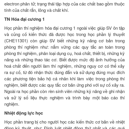
electron phân tử; trạng thái tập hợp của các chất bao gồm thuộc
tính của chất rắn, lỏng và chất khí.
TN Hóa đại cương 1
Học phần thí nghiệm hóa đại cương 1 ngoài việc giúp SV ôn tập
và củng cố kiến thức đã được học trong học phần lý thuyết
(CHE11301) còn giúp SV biết những kỹ năng cơ bản trong
phòng thí nghiệm như: nắm vững các quy tắc an toàn trong
phòng thí nghiệm, phân loại dụng cụ, hoá chất, thiết bị, những kỹ
năng và những thao tác cơ. Biết được mức độ ảnh hưởng của
hoá chất đến người làm thí nghiệm, những nguy cơ có thể xảy
ra sự cố, từ đó nhận thức đúng đắn và sử dụng đúng mục đích
các phương tiện bảo hộ cá nhân khi làm việc trong phòng thí
nghiệm, biết được các quy tắc cơ bản ứng phó với sự cố xảy ra.
Ngoài ra học phần còn rèn sinh viên những kỹ năng về ghi nhận
và sử lý số liệu thực nghiệm và trình bày một báo cáo thí
nghiệm.
Nhiệt động lực học
Học phần trang bị cho người học các kiến thức cơ bản về nhiệt
động kỹ thuật, như: Định luật nhiệt động thứ nhất và các quá