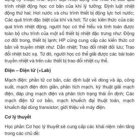
trình nhiệt động học cơ bản của khí lý tưởng; Định luật nhiệt
động thứ hai; Hơi nước và chu trình thiết bị động lực hơi nước;
Các quá trình đặc biệt của khí và hơi; Từ các kiên thức của các
quá trình nhiệt động, người học có thể hiểu và tính toán được
toàn bộ chu trình của một số thiết bị nhiệt đặc trưng như: Động
cơ đốt trong, thiết bị lạnh; HP cũng cung cấp các kiến thức cơ
bản về truyền nhiệt như: Dẫn nhiệt; Trao đổi nhiệt đối lưu; Trao
đổi nhiệt bức xạ. Từ đó, người học có thể giải được các bài toán
truyền nhiệt và trên các thiết bị trao đổi nhiệt cụ thể.
Điện – Điện tử (+Lab)
Mạch điện: phần tử cơ bản, các định luật về dòng và áp, công
suất, mạch điện đơn giản, phân tích mạch, kỹ thuật giải mạch
điện, đáp ứng mạch điện và phân tích trạng thái ổn định; Các
mạch điện tử cơ bản, mạch khuếch đại thuật toán, mạch
khuếch đại dùng transistor; giới thiệu về máy điện.
Cơ lý thuyết
Học phần Cơ học lý thuyết sẽ cung cấp các khái niệm nền tảng
trong các chủ đề: