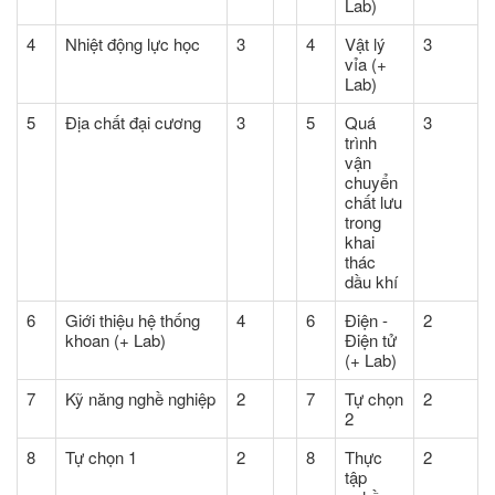
Lab)
4
Nhiệt động lực học
3
4
Vật lý
3
vỉa (+
Lab)
5
Địa chất đại cương
3
5
Quá
3
trình
vận
chuyển
chất lưu
trong
khai
thác
dầu khí
6
Giới thiệu hệ thống
4
6
Điện -
2
khoan (+ Lab)
Điện tử
(+ Lab)
7
Kỹ năng nghề nghiệp
2
7
Tự chọn
2
2
8
Tự chọn 1
2
8
Thực
2
tập