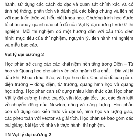
hành, sử dụng các cách đo đạc và quan sát chính xác và có
tính hệ thống, phân tích và đánh giá các bằng chứng và liên hệ
với các kiến thức và hiểu biết khoa học. Chương trình học được
tổ chức xoay quanh các chủ đề của Vật lý đại cương I với 07 thí
nghiệm. Mỗi thí nghiệm có một hướng dẫn với cấu trúc điển
hình: mục tiêu của thí nghiệm, nguyên lý, tiến hành thí nghiệm
và mẫu báo cáo.
Vật lý đại cương 2
Học phần sẽ cung cấp các khái niệm nền tảng trong Điện – Từ
học và Quang học cho sinh viên các ngành Địa chất – Địa vật lý
dầu khí, Khoan khai thác, và Lọc hoá dầu. Các chủ đề bao gồm:
điện trường – dòng điện, từ trường, quang hình học và quang
học sóng. Học phần cần sử dụng nhiều kiến thức của Học phần
Vật lý đại cương I như: toạ độ, vận tốc, gia tốc, lực, các định luật
về chuyển động của Newton, công và năng lượng. Học phần
còn sử dụng các kiến thức về đại số, hình học và lượng giác,
các phép toán với vector và giải tích. Học phần sẽ bao gồm các
bài giảng, bài tập về nhà và thực hành, thí nghiệm.
TN Vật lý đại cương 2