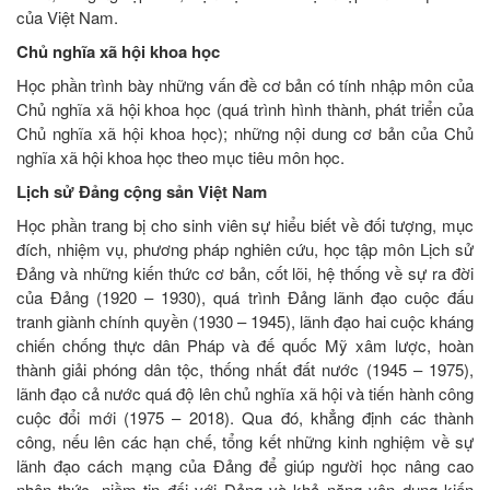
của Việt Nam.
Chủ nghĩa xã hội khoa học
Học phần trình bày những vấn đề cơ bản có tính nhập môn của
Chủ nghĩa xã hội khoa học (quá trình hình thành, phát triển của
Chủ nghĩa xã hội khoa học); những nội dung cơ bản của Chủ
nghĩa xã hội khoa học theo mục tiêu môn học.
Lịch sử Đảng cộng sản Việt Nam
Học phần trang bị cho sinh viên sự hiểu biết về đối tượng, mục
đích, nhiệm vụ, phương pháp nghiên cứu, học tập môn Lịch sử
Đảng và những kiến thức cơ bản, cốt lõi, hệ thống về sự ra đời
của Đảng (1920 – 1930), quá trình Đảng lãnh đạo cuộc đấu
tranh giành chính quyền (1930 – 1945), lãnh đạo hai cuộc kháng
chiến chống thực dân Pháp và đế quốc Mỹ xâm lược, hoàn
thành giải phóng dân tộc, thống nhất đất nước (1945 – 1975),
lãnh đạo cả nước quá độ lên chủ nghĩa xã hội và tiến hành công
cuộc đổi mới (1975 – 2018). Qua đó, khẳng định các thành
công, nếu lên các hạn chế, tổng kết những kinh nghiệm về sự
lãnh đạo cách mạng của Đảng để giúp người học nâng cao
nhận thức, niềm tin đối với Đảng và khả năng vận dụng kiến