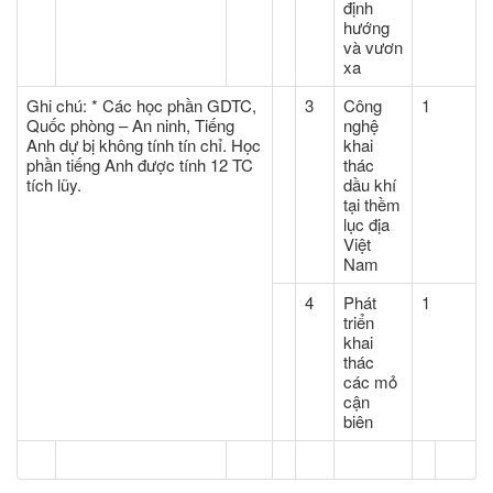
định
hướng
và vươn
xa
Ghi chú: * Các học phần GDTC,
3
Công
1
Quốc phòng – An ninh, Tiếng
nghệ
Anh dự bị không tính tín chỉ. Học
khai
phần tiếng Anh được tính 12 TC
thác
tích lũy.
dầu khí
tại thềm
lục địa
Việt
Nam
4
Phát
1
triển
khai
thác
các mỏ
cận
biên