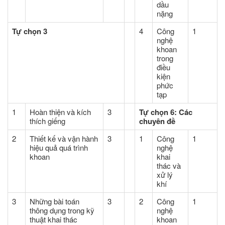
dầu
nặng
Tự chọn 3
4
Công
1
nghệ
khoan
trong
điều
kiện
phức
tạp
1
Hoàn thiện và kích
3
Tự chọn 6: Các
thích giếng
chuyên đề
2
Thiết kế và vận hành
3
1
Công
1
hiệu quả quá trình
nghệ
khoan
khai
thác và
xử lý
khí
3
Những bài toán
3
2
Công
1
thông dụng trong kỹ
nghệ
thuật khai thác
khoan