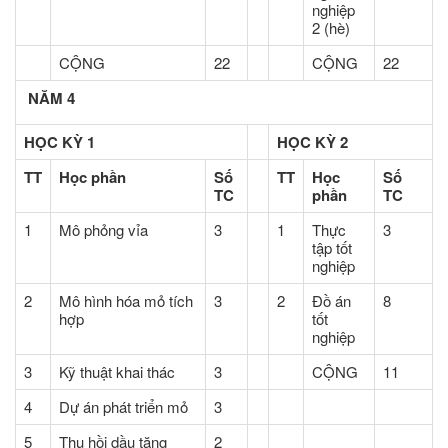
nghiệp
2 (hè)
CỘNG
22
CỘNG
22
NĂM 4
HỌC KỲ 1
HỌC KỲ 2
TT
Học phần
Số
TT
Học
Số
TC
phần
TC
1
Mô phỏng vỉa
3
1
Thực
3
tập tốt
nghiệp
2
Mô hình hóa mỏ tích
3
2
Đồ án
8
hợp
tốt
nghiệp
3
Kỹ thuật khai thác
3
CỘNG
11
4
Dự án phát triển mỏ
3
5
Thu hồi dầu tăng
2