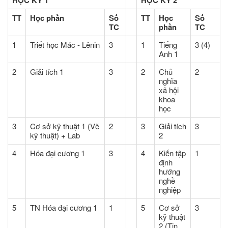
TT
Học phần
Số
TT
Học
Số
TC
phần
TC
1
Triết học Mác - Lênin
3
1
Tiếng
3 (4)
Anh 1
2
Giải tích 1
3
2
Chủ
2
nghĩa
xã hội
khoa
học
3
Cơ sở kỹ thuật 1 (Vẽ
2
3
Giải tích
3
kỹ thuật) + Lab
2
4
Hóa đại cương 1
3
4
Kiến tập
1
định
hướng
nghề
nghiệp
5
TN Hóa đại cương 1
1
5
Cơ sở
3
kỹ thuật
2 (Tin