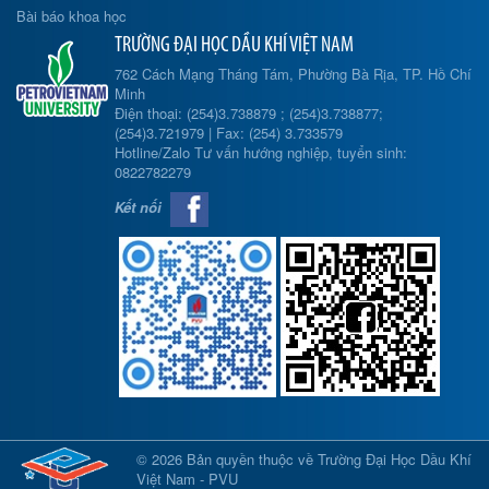
Bài báo khoa học
TRƯỜNG ĐẠI HỌC DẦU KHÍ VIỆT NAM
762 Cách Mạng Tháng Tám, Phường Bà Rịa, TP. Hồ Chí
Minh
Điện thoại: (254)3.738879 ; (254)3.738877;
(254)3.721979 | Fax: (254) 3.733579
Hotline/Zalo Tư vấn hướng nghiệp, tuyển sinh:
0822782279
Kết nối
© 2026 Bản quyền thuộc về Trường Đại Học Dầu Khí
Việt Nam - PVU