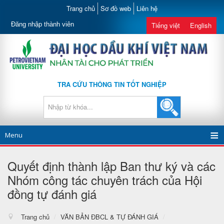
Trang chủ
Sơ đồ web
Liên hệ
Đăng nhập thành viên
Tiếng việt
English
TRA CỨU THÔNG TIN TỐT NGHIỆP
Menu
Quyết định thành lập Ban thư ký và các
Nhóm công tác chuyên trách của Hội
đồng tự đánh giá
Trang chủ
/
VĂN BẢN ĐBCL & TỰ ĐÁNH GIÁ
/