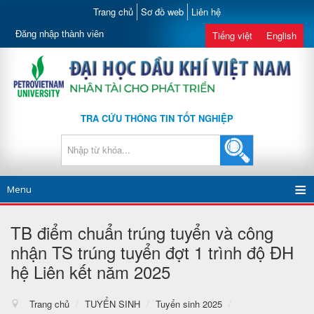
Trang chủ
Sơ đồ web
Liên hệ
Đăng nhập thành viên
Tiếng việt
English
TRA CỨU THÔNG TIN TỐT NGHIỆP
Menu
TB điểm chuẩn trúng tuyển và công
nhận TS trúng tuyển đợt 1 trình độ ĐH
hệ Liên kết năm 2025
Trang chủ
/
TUYỂN SINH
/
Tuyển sinh 2025
/