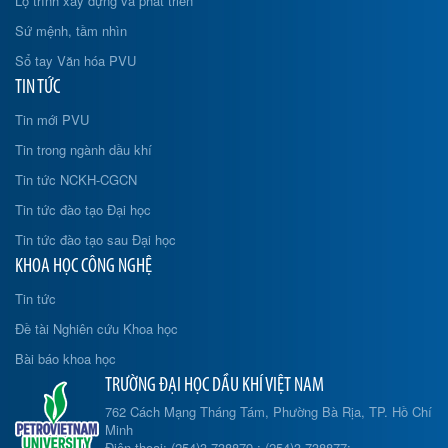
Lộ trình xây dựng và phát triển
Sứ mệnh, tầm nhìn
Sổ tay Văn hóa PVU
TIN TỨC
Tin mới PVU
Tin trong ngành dầu khí
Tin tức NCKH-CGCN
Tin tức đào tạo Đại học
Tin tức đào tạo sau Đại học
KHOA HỌC CÔNG NGHỆ
Tin tức
Đề tài Nghiên cứu Khoa học
Bài báo khoa học
TRƯỜNG ĐẠI HỌC DẦU KHÍ VIỆT NAM
762 Cách Mạng Tháng Tám, Phường Bà Rịa, TP. Hồ Chí
Minh
Điện thoại: (254)3.738879 ; (254)3.738877;