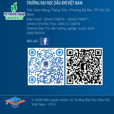
TRƯỜNG ĐẠI HỌC DẦU KHÍ VIỆT NAM
762 Cách Mạng Tháng Tám, Phường Bà Rịa, TP. Hồ Chí
Minh
Điện thoại: (254)3.738879 ; (254)3.738877;
(254)3.721979 | Fax: (254) 3.733579
Hotline/Zalo Tư vấn hướng nghiệp, tuyển sinh:
0822782279
Kết nối
© 2026 Bản quyền thuộc về Trường Đại Học Dầu Khí
Việt Nam - PVU