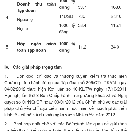
1000 tỷ
Doanh thu toàn
đồng
53,7
168,6
Tập đoàn
Tr.USD
730
2 310
4
Ngoại tệ
1000 tỷ
38,4
115,1
Nội tệ
đồng
Nộp ngân sách
1000 tỷ
5
11,2
34,0
toàn Tập đoàn
đồng
IV. Các giải pháp trọng tâm
1. Đôn đốc, chỉ đạo và thường xuyên kiểm tra thực hiện
Chương trình hành động của Tập đoàn số 809/CTr- DKVN ngày
04/02/2012 thực hiện Kết luận số 10-KL/TW ngày 17/10/2011
Hội nghị lần thứ 3 Ban Chấp hành Trung ương khoá XI và Nghị
quyết số 01/NQ-CP ngày 03/01/2012 của Chính phủ về các giải
pháp chủ yếu chỉ đạo điều hành thực hiện kế hoạch phát triển
kinh tế - xã hội và dự toán ngân sách Nhà nước năm 2012.
2. Phối hợp chặt chẽ với các Bộ/ngành liên quan để giải trình
và tiếp thu ý kiến góp ý hoàn thiện đề án tái cấu trúc tổng thể