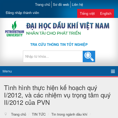
Trang chủ
Sơ đồ web
Liên hệ
Đăng nhập thành viên
Tiếng việt
English
TRA CỨU THÔNG TIN TỐT NGHIỆP
Menu
Tình hình thực hiện kế hoạch quý
I/2012, và các nhiệm vụ trọng tâm quý
II/2012 của PVN
Trang chủ
/
TIN TỨC
/
Tin trong ngành dầu khí
/