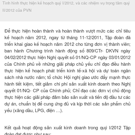
Tình hình thực hiện kế hoạch quý I/2012, và các nhiệm vụ trọng tâm quý
II/2012 của PVN
Để thực hiện hoàn thành và hoàn thành vượt mức các chỉ tiêu
kế hoạch năm 2012, ngay từ tháng 11-12/2011, Tập đoàn đã
triển khai giao kế hoạch năm 2012 cho từng đơn vị thành viên;
ban hành Chương trình hành động số 809/CTr- DKVN ngày
04/02/2012 thực hiện Nghị quyết số 01/NQ-CP ngày 03/01/2012
của Chính phủ về những giải pháp chủ yếu chỉ đạo điều hành
thực hiện kế hoạch phát triển kinh tế-xã hội và dự toán ngân
sách nhà nước năm; tổ chức Hội nghị giao ước đẩy mạnh thực
hành tiết kiệm, tiết giảm chi phí sản xuất kinh doanh theo Nghị
quyết 01/NQ- CP của Chính phủ; Chỉ đạo các đơn vị chủ động
thực hiện các giải pháp đảm bảo sản xuất và tiến độ đầu tư các
dự án, chuẩn bị để cung ứng đủ và kịp thời các sản phẩm chủ
yếu (xăng dầu, LPG, điện …).
Kết quả hoạt động sản xuất kinh doanh trong quý I/2012 Tập
đoàn đạt được như sau: