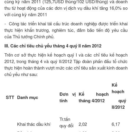
cùng kỳ năm 2011 (125,7USD thùng/102 USD/thùng) và doanh
thu từ hoạt động của các đơn vị dịch vụ dầu khí tăng 16,0% so
với cùng kỳ năm 2011
- Công tác triển khai tái cấu trúc doanh nghiệp được triển khai
thực hiện khẩn trương, nghiêm túc, đảm bảo tiến độ yêu cầu
của Thủ tướng Chính phủ.
III. Các chỉ tiêu chủ yếu tháng 4 quý II năm 2012
Trên cơ sở thực hiện kế hoạch quý I và các chỉ tiêu kế hoạch
2012, trong tháng 4 và quý II/2012 Tập đoàn phấn đấu tổ chức
thực hiện hoàn thành vượt mức các chỉ tiêu sản xuất kinh doanh
chủ yếu như sau:
Kế
hoạch
Đơn vị
Kế hoạch
STT
Danh mục
tính
tháng 4/2012
quý
II/2012
Tr.tấn
Khai thác dầu khí
2,02
6,17
quy đổi