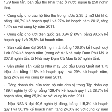
1,79 triệu tấn, bán dầu thô khai thác ở nước ngoài là 250 nghìn
tấn).
- Cung cấp cho các hộ tiêu thụ trong nước 2,35 tỷ m3 khí khô,
bằng 106,7% kế hoạch quý I và 27% kế hoạch năm 2012, tăng
1,4% so với cùng kỳ năm 2011.
- Cung cấp cho lưới điện quốc gia 3,94 tỷ kWh, bằng 98,5% kế
hoạch quý I và 28,5% kế hoạch năm.
- Sản xuất đạm đạt 264,8 nghìn tấn bằng 106,6% kế hoạch quý
I và 22% kế hoạch năm (trong đó: từ Nhà máy Đạm Phú Mỹ là
207,8 nghìn tấn, từ Nhà máy Đạm Cà Mau là 57 nghìn tấn).
- Sản phẩm sản xuất từ Nhà máy Lọc dầu Dung Quất đạt 1,73
triệu tấn, bằng 116% kế hoạch quý I và 29% kế hoạch năm,
tăng 24% so với cùng kỳ năm 2011.
- Tổng doanh thu của toàn bộ các đơn vị trong Tập đoàn đạt
189,4 nghìn tỷ đồng, bằng 129,4% kế hoạch quý I và 28,7% kế
hoạch năm, tăng 25,3% so với cùng kỳ năm 2011.
- Nộp NSNN đạt 40,6 nghìn tỷ đồng, bằng 115,3% kế hoạch
quý I và 30,1% kế hoạch năm, tăng 24,0% so với cùng kỳ năm