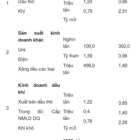
Dầu thô
1,23
3,86
1
Triệu
tấn
Khí
0,79
2,31
Tỷ m3
Sản xuất kinh
Nghìn
doanh khác
tấn
100,0
302,0
Ure
2
Tỷ Kwh
1,39
3,98
Điện
Triệu
496,0
1,49
Xăng dầu các loại
tấn
Kinh doanh dầu
khí
Triệu
Xuất bán dầu thô
tấn
1,22
3,85
3
Trong đó: Cấp
Triệu
0,4
1,40
NMLD DQ
tấn
0,76
2,28
Khí khô
Tỷ m3