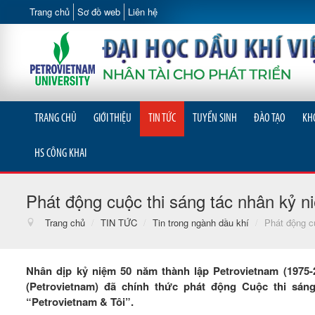
Trang chủ
Sơ đồ web
Liên hệ
TRANG CHỦ
GIỚI THIỆU
TIN TỨC
TUYỂN SINH
ĐÀO TẠO
KH
HS CÔNG KHAI
Phát động cuộc thi sáng tác nhân kỷ 
Trang chủ
/
TIN TỨC
/
Tin trong ngành dầu khí
/
Phát động c
Nhân dịp kỷ niệm 50 năm thành lập Petrovietnam (1975-
(Petrovietnam) đã chính thức phát động Cuộc thi sán
“Petrovietnam & Tôi”.