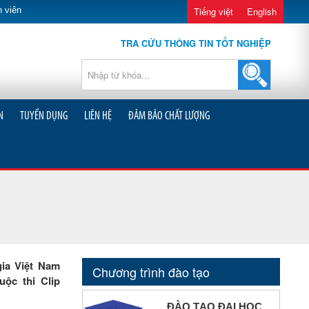
 viên
Tiếng việt
English
TRA CỨU THÔNG TIN TỐT NGHIỆP
N
TUYỂN DỤNG
LIÊN HỆ
ĐẢM BẢO CHẤT LƯỢNG
gia Việt Nam
Chương trình đào tạo
ộc thi Clip
ĐÀO TẠO ĐẠI HỌC