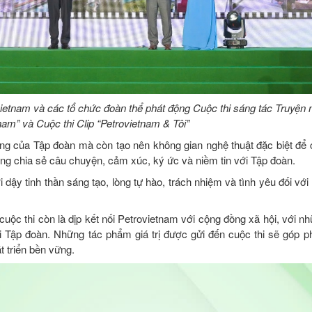
ietnam và các tổ chức đoàn thể phát động Cuộc thi sáng tác Truyện 
am” và Cuộc thi Clip “Petrovietnam & Tôi”
vang của Tập đoàn mà còn tạo nên không gian nghệ thuật đặc biệt để 
g chia sẻ câu chuyện, cảm xúc, ký ức và niềm tin với Tập đoàn.
dậy tinh thần sáng tạo, lòng tự hào, trách nhiệm và tình yêu đối vớ
cuộc thi còn là dịp kết nối Petrovietnam với cộng đồng xã hội, với 
ới Tập đoàn. Những tác phẩm giá trị được gửi đến cuộc thi sẽ góp 
t triển bền vững.