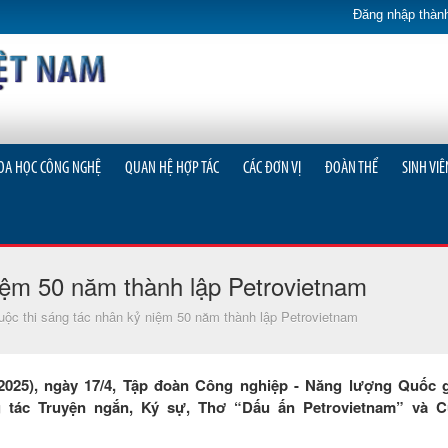
Đăng nhập thành
OA HỌC CÔNG NGHỆ
QUAN HỆ HỢP TÁC
CÁC ĐƠN VỊ
ĐOÀN THỂ
SINH VIÊ
niệm 50 năm thành lập Petrovietnam
uộc thi sáng tác nhân kỷ niệm 50 năm thành lập Petrovietnam
2025), ngày 17/4, Tập đoàn Công nghiệp - Năng lượng Quốc 
g tác Truyện ngắn, Ký sự, Thơ “Dấu ấn Petrovietnam” và Cu