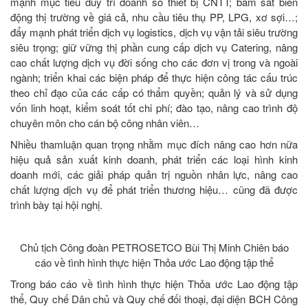
mạnh mục tiêu duy trì doanh số thiết bị CNTT; bám sát biến
động thị trường về giá cả, nhu cầu tiêu thụ PP, LPG, xơ sợi…;
đẩy mạnh phát triển dịch vụ logistics, dịch vụ vận tải siêu trường
siêu trọng; giữ vững thị phần cung cấp dịch vụ Catering, nâng
cao chất lượng dịch vụ đời sống cho các đơn vị trong và ngoài
ngành; triển khai các biện pháp để thực hiện công tác cấu trúc
theo chỉ đạo của các cấp có thẩm quyền; quản lý và sử dụng
vốn linh hoạt, kiểm soát tốt chi phí; đào tạo, nâng cao trình độ
chuyên môn cho cán bộ công nhân viên…
Nhiều thamluận quan trọng nhằm mục đích nâng cao hơn nữa
hiệu quả sản xuất kinh doanh, phát triển các loại hình kinh
doanh mới, các giải pháp quản trị nguồn nhân lực, nâng cao
chất lượng dịch vụ để phát triển thương hiệu… cũng đã được
trình bày tại hội nghị.
Chủ tịch Công đoàn PETROSETCO Bùi Thị Minh Chiên báo
cáo về tình hình thực hiện Thỏa ước Lao động tập thể
Trong báo cáo về tình hình thực hiện Thỏa ước Lao động tập
thể, Quy chế Dân chủ và Quy chế đối thoại, đại diện BCH Công