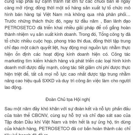
cũng vấp phải sự cạnh tranh rất lớn từ các chuỗi bán lẻ ngày
càng mở rộng; đồng thời một số hãng sản xuất tự tổ chức mô
hình bán hàng tại Việt Nam mà không qua nhà phân phối…
Trước những thách thức đó, ngay từ đầu năm , Ban lãnh đạo
PETROSETCO đã triển khai nhiều giải pháp để cố gắng hoàn
thành nhiệm vụ sản xuất kinh doanh. Trong đó, Tổng công ty đã
tổ chức nhiều cuộc họp, phong trào thi đua, đồng thời tập trung
chỉ đạo một cách quyết liệt, huy động mọi nguồn lực nhằm thực
hiện ổn định các hoạt động kinh doanh hiện có. Công tác
marketing tìm kiếm khách hàng và phát triển các loại hình kinh
doanh mới được đẩy mạnh, công tác tiết giảm chi phí được thực
hiện triệt để, tất cả mọi nỗ lực cao nhất được tập trung nhằm
nâng cao hiệu quả SXKD và duy trì công ăn việc làm cho người
lao động.
Đoàn Chủ tọa Hội nghị
Sau một năm đầy khó khăn với sự đoàn kết và nỗ lực phấn đấu
của toàn thể CBCNV, cùng sự hỗ trợ và chỉ đạo sát sao của
Tập đoàn Dầu khí Việt Nam và trên hết là sự ủng hộ, tin dùng
của khách hàng, PETROSETCO đã cơ bản hoàn thành các chỉ
tiêu kế hoạch đã đề ra.