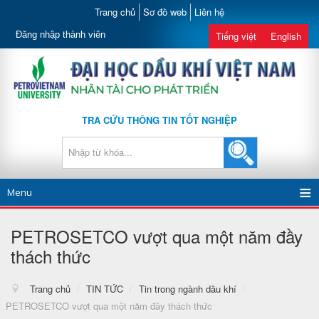
Trang chủ
Sơ đồ web
Liên hệ
Đăng nhập thành viên
Tiếng việt
English
TRA CỨU THÔNG TIN TỐT NGHIỆP
Menu
PETROSETCO vượt qua một năm đầy
thách thức
Trang chủ
/
TIN TỨC
/
Tin trong ngành dầu khí
/
PETROSETCO vượt qua một năm đầy thách thức