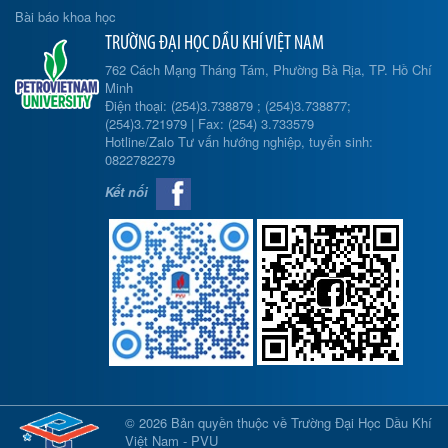
Bài báo khoa học
TRƯỜNG ĐẠI HỌC DẦU KHÍ VIỆT NAM
762 Cách Mạng Tháng Tám, Phường Bà Rịa, TP. Hồ Chí
Minh
Điện thoại: (254)3.738879 ; (254)3.738877;
(254)3.721979 | Fax: (254) 3.733579
Hotline/Zalo Tư vấn hướng nghiệp, tuyển sinh:
0822782279
Kết nối
© 2026 Bản quyền thuộc về Trường Đại Học Dầu Khí
Việt Nam - PVU