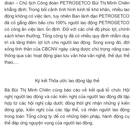
đoàn – Chủ tịch Công đoàn PETROSETCO Bùi Thị Minh Chiên
khẳng định: Trong bối cảnh tình hình kinh tế khó khăn, nhiều lao
động không có việc làm, tuy nhiên Ban lãnh đạo PETROSETCO
đã cố gắng đảm bảo cho 100% người lao động PETROSETCO
có công ăn việc làm ổn định. Đối với các chế độ phúc lợi, chính
sách khen thưởng, Tổng công ty đã có nhiều quy định nhằm duy
trì và tăng thêm lợi ích cho người lao động. Song song đó, đời
sống tinh thần của CBCNV ngày càng được chú trọng nâng cao
thông qua các hoạt động giao lưu văn hóa văn nghệ, thế dục thể
thao,…
Ký kết Thỏa ước lao động tập thể
Bà Bùi Thị Minh Chiên cũng báo cáo về kết quả tổ chức Hội
nghị người lao động và các kiến nghị của người lao động đã tập
hợp từ các hội nghị cấp dưới; đồng thời ghi nhận những ý kiến
đóng góp, kiến nghị của các tập thể, cá nhân người lao động
trong toàn Tổng công ty để có những biện pháp, hành động cụ
thể đáp ứng nguyện vọng của người lao động.