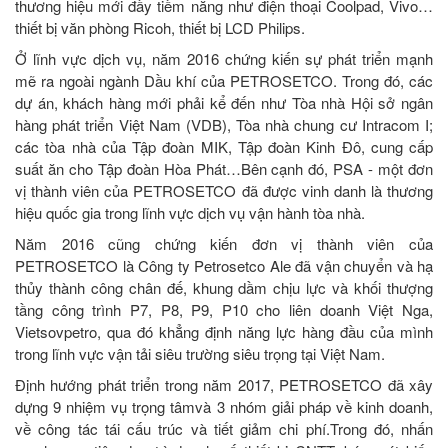
thương hiệu mới đầy tiềm năng như điện thoại Coolpad, Vivo…
thiết bị văn phòng Ricoh, thiết bị LCD Philips.
Ở lĩnh vực dịch vụ, năm 2016 chứng kiến sự phát triển mạnh
mẽ ra ngoài ngành Dầu khí của PETROSETCO. Trong đó, các
dự án, khách hàng mới phải kể đến như Tòa nhà Hội sở ngân
hàng phát triển Việt Nam (VDB), Tòa nhà chung cư Intracom I;
các tòa nhà của Tập đoàn MIK, Tập đoàn Kinh Đô, cung cấp
suất ăn cho Tập đoàn Hòa Phát…Bên cạnh đó, PSA - một đơn
vị thành viên của PETROSETCO đã được vinh danh là thương
hiệu quốc gia trong lĩnh vực dịch vụ vận hành tòa nhà.
Năm 2016 cũng chứng kiến đơn vị thành viên của
PETROSETCO là Công ty Petrosetco Ale đã vận chuyển và hạ
thủy thành công chân đế, khung dầm chịu lực và khối thượng
tầng công trình P7, P8, P9, P10 cho liên doanh Việt Nga,
Vietsovpetro, qua đó khẳng định năng lực hàng đầu của mình
trong lĩnh vực vận tải siêu trường siêu trọng tại Việt Nam.
Định hướng phát triển trong năm 2017, PETROSETCO đã xây
dựng 9 nhiệm vụ trọng tâmvà 3 nhóm giải pháp về kinh doanh,
về công tác tái cấu trúc và tiết giảm chi phí.Trong đó, nhấn