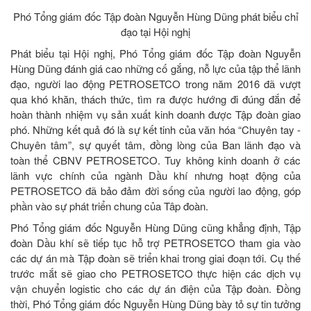
Phó Tổng giám đốc Tập đoàn Nguyễn Hùng Dũng phát biểu chỉ
đạo tại Hội nghị
Phát biểu tại Hội nghị, Phó Tổng giám đốc Tập đoàn Nguyễn
Hùng Dũng đánh giá cao những cố gắng, nỗ lực của tập thể lãnh
đạo, người lao động PETROSETCO trong năm 2016 đã vượt
qua khó khăn, thách thức, tìm ra được hướng đi đúng đắn để
hoàn thành nhiệm vụ sản xuất kinh doanh được Tập đoàn giao
phó. Những kết quả đó là sự kết tinh của văn hóa “Chuyên tay -
Chuyên tâm”, sự quyết tâm, đồng lòng của Ban lãnh đạo và
toàn thể CBNV PETROSETCO. Tuy không kinh doanh ở các
lãnh vực chính của ngành Dầu khí nhưng hoạt động của
PETROSETCO đã bảo đảm đời sống của người lao động, góp
phần vào sự phát triển chung của Tâp đoàn.
Phó Tổng giám đốc Nguyễn Hùng Dũng cũng khẳng định, Tập
đoàn Dầu khí sẽ tiếp tục hỗ trợ PETROSETCO tham gia vào
các dự án mà Tập đoàn sẽ triển khai trong giai đoạn tới. Cụ thế
trước mắt sẽ giao cho PETROSETCO thực hiện các dịch vụ
vận chuyển logistic cho các dự án điện của Tập đoàn. Đồng
thời, Phó Tổng giám đốc Nguyễn Hùng Dũng bày tỏ sự tin tưởng