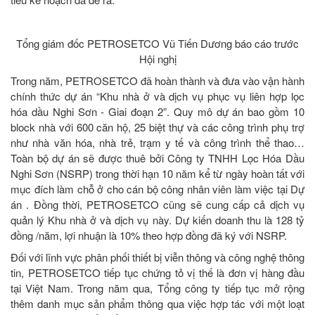
Tổng giám đốc PETROSETCO Vũ Tiến Dương báo cáo trước
Hội nghị
Trong năm, PETROSETCO đã hoàn thành và đưa vào vận hành
chính thức dự án “Khu nhà ở và dịch vụ phục vụ liên hợp lọc
hóa dầu Nghi Sơn - Giai đoạn 2”. Quy mô dự án bao gồm 10
block nhà với 600 căn hộ, 25 biệt thự và các công trình phụ trợ
như nhà văn hóa, nhà trẻ, trạm y tế và công trình thể thao…
Toàn bộ dự án sẽ được thuê bởi Công ty TNHH Lọc Hóa Dầu
Nghi Sơn (NSRP) trong thời hạn 10 năm kể từ ngày hoàn tất với
mục đích làm chỗ ở cho cán bộ công nhân viên làm việc tại Dự
án . Đồng thời, PETROSETCO cũng sẽ cung cấp cả dịch vụ
quản lý Khu nhà ở và dịch vụ này. Dự kiến doanh thu là 128 tỷ
đồng /năm, lợi nhuận là 10% theo hợp đồng đã ký với NSRP.
Đối với lĩnh vực phân phối thiết bị viễn thông và công nghệ thông
tin, PETROSETCO tiếp tục chứng tỏ vị thế là đơn vị hàng đầu
tại Việt Nam. Trong năm qua, Tổng công ty tiếp tục mở rộng
thêm danh mục sản phẩm thông qua việc hợp tác với một loạt