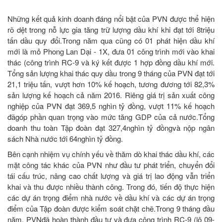
Những kết quả kinh doanh đáng nổi bật của PVN được thể hiện
rõ dệt trong nỗ lực gia tăng trữ lượng dầu khí khi đạt tới 8triệu
tấn dầu quy đổi.Trong năm qua cũng có 01 phát hiện dầu khí
mới là mỏ Phong Lan Dại - 1X, đưa 01 công trình mới vào khai
thác (công trình RC-9 và ký kết được 1 hợp đồng dầu khí mới.
Tổng sản lượng khai thác quy dầu trong 9 tháng của PVN đạt tới
21,1 triệu tấn, vượt hơn 10% kế hoạch, tương đương tới 82,3%
sản lượng kế hoạch cả năm 2016. Riêng giá trị sản xuất công
nghiệp của PVN đạt 369,5 nghìn tỷ đồng, vượt 11% kế hoạch
đãgóp phần quan trọng vào mức tăng GDP của cả nước.Tổng
doanh thu toàn Tập đoàn đạt 327,4nghìn tỷ đồngvà nộp ngân
sách Nhà nước tới 64nghìn tỷ đồng.
Bên cạnh nhiệm vụ chính yếu về thăm dò khai thác dầu khí, các
mặt công tác khác của PVN như đầu tư phát triển, chuyển đổi
tái cấu trúc, nâng cao chất lượng và giá trị lao động vẫn triển
khai và thu được nhiều thành công. Trong đó, tiến độ thực hiện
các dự án trọng điểm nhà nước về dầu khí và các dự án trọng
điểm của Tập đoàn được kiểm soát chặt chẽ.Trong 9 tháng đầu
năm, PVNđã hoàn thành đầu tư và đưa công trình RC-9 (lô 09-