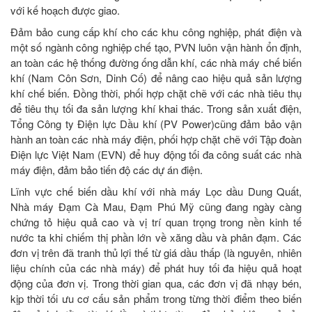
với kế hoạch được giao.
Đảm bảo cung cấp khí cho các khu công nghiệp, phát điện và
một số ngành công nghiệp chế tạo, PVN luôn vận hành ổn định,
an toàn các hệ thống đường ống dẫn khí, các nhà máy chế biến
khí (Nam Côn Sơn, Dinh Cố) để nâng cao hiệu quả sản lượng
khí chế biến. Đồng thời, phối hợp chặt chẽ với các nhà tiêu thụ
để tiêu thụ tối đa sản lượng khí khai thác. Trong sản xuất điện,
Tổng Công ty Điện lực Dầu khí (PV Power)cũng đảm bảo vận
hành an toàn các nhà máy điện, phối hợp chặt chẽ với Tập đoàn
Điện lực Việt Nam (EVN) để huy động tối đa công suất các nhà
máy điện, đảm bảo tiến độ các dự án điện.
Lĩnh vực chế biến dầu khí với nhà máy Lọc dầu Dung Quất,
Nhà máy Đạm Cà Mau, Đạm Phú Mỹ cũng đang ngày càng
chứng tỏ hiệu quả cao và vị trí quan trọng trong nền kinh tế
nước ta khi chiếm thị phần lớn về xăng dầu và phân đạm. Các
đơn vị trên đã tranh thủ lợi thế từ giá dầu thấp (là nguyên, nhiên
liệu chính của các nhà máy) để phát huy tối đa hiệu quả hoạt
động của đơn vị. Trong thời gian qua, các đơn vị đã nhạy bén,
kịp thời tối ưu cơ cấu sản phẩm trong từng thời điểm theo biến