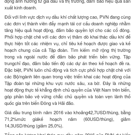
động ảnh hưởng từ giá dầu và thị trường, đảm bảo hiệu quả sản
xuất kinh doanh.
Đối với lĩnh vực dịch vụ dầu khí chất lượng cao, PVN đang cùng
các đơn vị thành viên đẩy mạnh tái cơ cấu doanh nghiệp nhằm
tăng hiệu quả hoạt động, đảm bảo quyền lợi cho các cổ đông.
Phối hợp chặt chẽ với các đơn vị thăm dò khai thác dầu khí để
thực hiện tốt các nhiệm vụ, chỉ tiêu kế hoạch được giao và kế
hoạch chung của cả Tập đoàn. Tìm kiếm mở rộng thị trường
trong và ngoài nước để đảm bảo phát triển bền vững. Tập
trungchỉ đạo, đảm bảo tiến độ các dự án theo kế hoạch đề ra.
Đặc biệt, PVN luôn chủ động và tích cực phối hợp chặt chẽ với
các Bộ/ngành liên quan trong việc triển khai các hoạt động của
Tập đoàn tại những khu vực nước sâu, xa bờ. Đây là những
hoạt động thực tế khẳng định chủ quyền của Việt Nam trên biển,
góp phần bảo vệ vững chắc chủ quyền và toàn vẹn lãnh thổ
quốc gia trên biển Đông và Hải đảo.
Giá dầu trung bình năm 2016 vào khoảng42,7USD/thùng, bằng
71,2%mức giákế hoạch năm (60USD/thùng), giảm
14,3USD/thùng (giảm 25,0%).
Tổng sản lượng khai thác quy dầu năm 2016 của PVN dự kiến