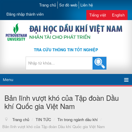
Trang chủ
Sơ đồ web
Liên hệ
Đăng nhập thành viên
Tiếng việt
English
TRA CỨU THÔNG TIN TỐT NGHIỆP
Menu
Bản lĩnh vượt khó của Tập đoàn Dầu
khí Quốc gia Việt Nam
Trang chủ
/
TIN TỨC
/
Tin trong ngành dầu khí
/
Bản lĩnh vượt khó của Tập đoàn Dầu khí Quốc gia Việt Nam