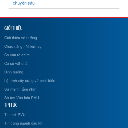
chuyên sâu
GIỚI THIỆU
Giới thiệu về trường
Chức năng - Nhiệm vụ
Cơ cấu tổ chức
Cơ sở vật chất
Định hướng
Lộ trình xây dựng và phát triển
Sứ mệnh, tầm nhìn
Sổ tay Văn hóa PVU
TIN TỨC
Tin mới PVU
Tin trong ngành dầu khí