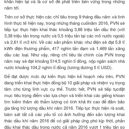
khăn hiện tại và là cơ sở để phát triển bền vững trong những
năm tới.
Trên cơ sở thực hiện các chỉ tiêu trong 9 tháng đầu năm và tình
hình thực tế hiện nay, trong những tháng cuốinăm 2016, PVN sẽ
tiếp tục thực hiện khai thác khoảng 3,88 triệu tấn dầu thô (với
3,38 triệu tấn trong nước và 0,5 triệu tấn tại các mỏ nước ngoài)
và 2,61 tỉ m3 khí. Về các sản phẩm khác như điện sẽ đạt 5,8 tỉ
kWh điện thương phẩm, 417 nghìn tấn đạm và 1.469 tấn xăng
dầu các loại. Như vậy, riêng chỉ tiêu tài chính của PVN trong
năm nay sẽ đạt khoảng 514,5 nghìn tỉ đồng, nộp ngân sách nhà
nước khoảng 104,2 nghìn tỉ đồng (tương đương 5 tỉ USD).
Để đạt được mức dự kiến thực hiện kế hoạch nêu trên, PVN
đang triển khai thực hiện đồng bộ 10 giải pháp và nhiệm vụ trọng
tâm cho từng lĩnh vực cụ thể. Trước hết, PVN sẽ tiếp tụcđặt
mục tiêu trọng điểm vào lựa chọn và triển khai các giếng khoan
tìm kiếm thăm dò thẩm lượng có tính khả thi cao để đảm bảo
gia tăng trữ lượng dầu khí năm 2016. Tiếp tục thực hiện rà soát,
bám sát tất cả các yếu tố có ảnh hưởng đến sản lượng khai
thác dầu khí năm 2016 để có giải pháp ứng phó kịp thời, phấn
đấu khai thác dầu trong nước cả năm 2016 vượt 1 triệu tấn so