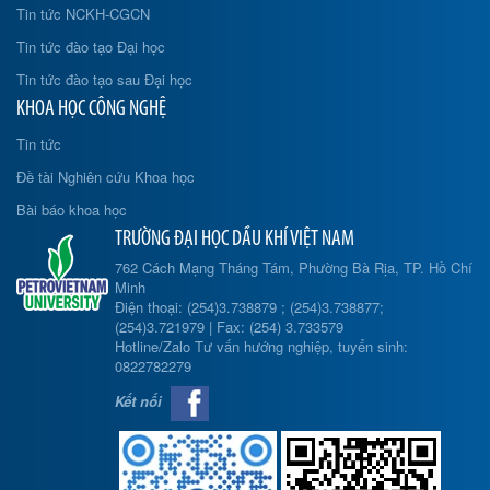
Tin tức NCKH-CGCN
Tin tức đào tạo Đại học
Tin tức đào tạo sau Đại học
KHOA HỌC CÔNG NGHỆ
Tin tức
Đề tài Nghiên cứu Khoa học
Bài báo khoa học
TRƯỜNG ĐẠI HỌC DẦU KHÍ VIỆT NAM
762 Cách Mạng Tháng Tám, Phường Bà Rịa, TP. Hồ Chí
Minh
Điện thoại: (254)3.738879 ; (254)3.738877;
(254)3.721979 | Fax: (254) 3.733579
Hotline/Zalo Tư vấn hướng nghiệp, tuyển sinh:
0822782279
Kết nối