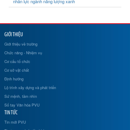
nhân lực ngành năng lượng xanh
GIỚI THIỆU
Giới thiệu về trường
Chức năng - Nhiệm vụ
Cơ cấu tổ chức
Cơ sở vật chất
Định hướng
Lộ trình xây dựng và phát triển
Sứ mệnh, tầm nhìn
Sổ tay Văn hóa PVU
TIN TỨC
Tin mới PVU