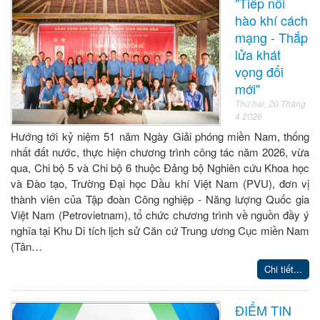
"Tiếp nối
hào khí cách
mạng - Thắp
lửa khát
vọng đổi
mới"
Thứ hai, 20 Tháng
4 2026
Hướng tới kỷ niệm 51 năm Ngày Giải phóng miền Nam, thống
nhất đất nước, thực hiện chương trình công tác năm 2026, vừa
qua, Chi bộ 5 và Chi bộ 6 thuộc Đảng bộ Nghiên cứu Khoa học
và Đào tạo, Trường Đại học Dầu khí Việt Nam (PVU), đơn vị
thành viên của Tập đoàn Công nghiệp - Năng lượng Quốc gia
Việt Nam (Petrovietnam), tổ chức chương trình về nguồn đầy ý
nghĩa tại Khu Di tích lịch sử Căn cứ Trung ương Cục miền Nam
(Tân…
Chi tiết...
ĐIỂM TIN