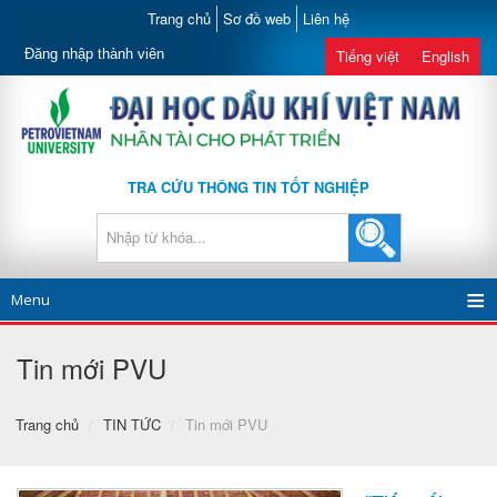
Trang chủ
Sơ đồ web
Liên hệ
Đăng nhập thành viên
Tiếng việt
English
TRA CỨU THÔNG TIN TỐT NGHIỆP
Menu
Tin mới PVU
Trang chủ
/
TIN TỨC
/
Tin mới PVU