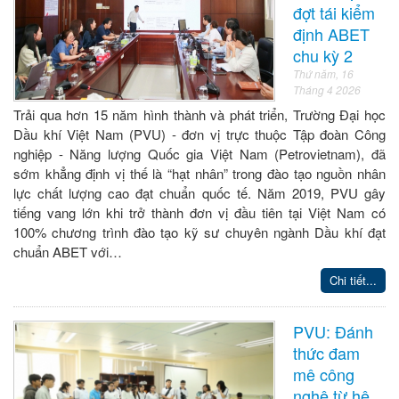
đợt tái kiểm
định ABET
chu kỳ 2
Thứ năm, 16
Tháng 4 2026
Trải qua hơn 15 năm hình thành và phát triển, Trường Đại học
Dầu khí Việt Nam (PVU) - đơn vị trực thuộc Tập đoàn Công
nghiệp - Năng lượng Quốc gia Việt Nam (Petrovietnam), đã
sớm khẳng định vị thế là “hạt nhân” trong đào tạo nguồn nhân
lực chất lượng cao đạt chuẩn quốc tế. Năm 2019, PVU gây
tiếng vang lớn khi trở thành đơn vị đầu tiên tại Việt Nam có
100% chương trình đào tạo kỹ sư chuyên ngành Dầu khí đạt
chuẩn ABET với…
Chi tiết...
PVU: Đánh
thức đam
mê công
nghệ từ hệ