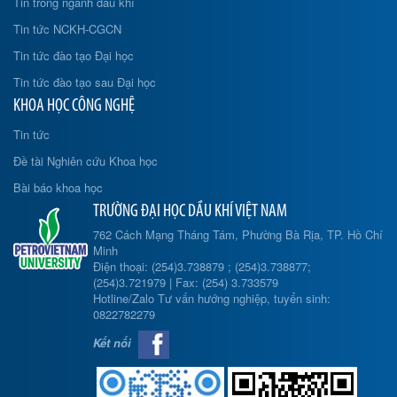
Tin trong ngành dầu khí
Tin tức NCKH-CGCN
Tin tức đào tạo Đại học
Tin tức đào tạo sau Đại học
KHOA HỌC CÔNG NGHỆ
Tin tức
Đề tài Nghiên cứu Khoa học
Bài báo khoa học
TRƯỜNG ĐẠI HỌC DẦU KHÍ VIỆT NAM
762 Cách Mạng Tháng Tám, Phường Bà Rịa, TP. Hồ Chí
Minh
Điện thoại: (254)3.738879 ; (254)3.738877;
(254)3.721979 | Fax: (254) 3.733579
Hotline/Zalo Tư vấn hướng nghiệp, tuyển sinh:
0822782279
Kết nối