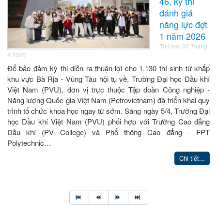
46, kỳ thi
đánh giá
năng lực đợt
1 năm 2026
Thứ hai, 06 Tháng
4 2026
Để bảo đảm kỳ thi diễn ra thuận lợi cho 1.130 thí sinh từ khắp
khu vực Bà Rịa - Vũng Tàu hội tụ về, Trường Đại học Dầu khí
Việt Nam (PVU), đơn vị trực thuộc Tập đoàn Công nghiệp -
Năng lượng Quốc gia Việt Nam (Petrovietnam) đã triển khai quy
trình tổ chức khoa học ngay từ sớm. Sáng ngày 5/4, Trường Đại
học Dầu khí Việt Nam (PVU) phối hợp với Trường Cao đẳng
Dầu khí (PV College) và Phổ thông Cao đẳng - FPT
Polytechnic…
Chi tiết...