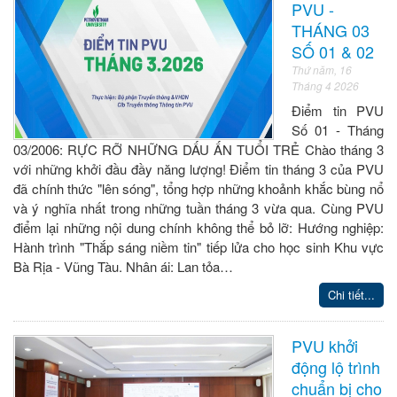
PVU -
THÁNG 03
SỐ 01 & 02
Thứ năm, 16
Tháng 4 2026
Điểm tin PVU
Số 01 - Tháng
03/2006: RỰC RỠ NHỮNG DẤU ẤN TUỔI TRẺ Chào tháng 3
với những khởi đầu đầy năng lượng! Điểm tin tháng 3 của PVU
đã chính thức "lên sóng", tổng hợp những khoảnh khắc bùng nổ
và ý nghĩa nhất trong những tuần tháng 3 vừa qua. Cùng PVU
điểm lại những nội dung chính không thể bỏ lỡ: Hướng nghiệp:
Hành trình "Thắp sáng niềm tin" tiếp lửa cho học sinh Khu vực
Bà Rịa - Vũng Tàu. Nhân ái: Lan tỏa…
Chi tiết...
PVU khởi
động lộ trình
chuẩn bị cho