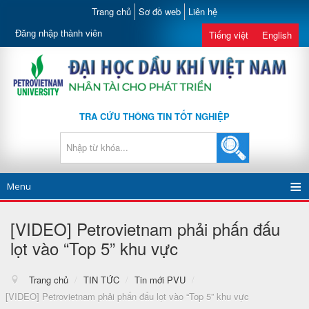
Trang chủ
Sơ đồ web
Liên hệ
Đăng nhập thành viên
Tiếng việt
English
TRA CỨU THÔNG TIN TỐT NGHIỆP
Menu
[VIDEO] Petrovietnam phải phấn đấu
lọt vào “Top 5” khu vực
Trang chủ
/
TIN TỨC
/
Tin mới PVU
/
[VIDEO] Petrovietnam phải phấn đấu lọt vào “Top 5” khu vực