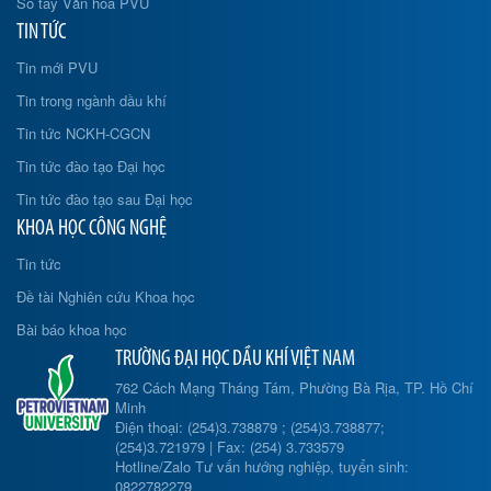
Sổ tay Văn hóa PVU
TIN TỨC
Tin mới PVU
Tin trong ngành dầu khí
Tin tức NCKH-CGCN
Tin tức đào tạo Đại học
Tin tức đào tạo sau Đại học
KHOA HỌC CÔNG NGHỆ
Tin tức
Đề tài Nghiên cứu Khoa học
Bài báo khoa học
TRƯỜNG ĐẠI HỌC DẦU KHÍ VIỆT NAM
762 Cách Mạng Tháng Tám, Phường Bà Rịa, TP. Hồ Chí
Minh
Điện thoại: (254)3.738879 ; (254)3.738877;
(254)3.721979 | Fax: (254) 3.733579
Hotline/Zalo Tư vấn hướng nghiệp, tuyển sinh:
0822782279